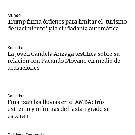
Mundo
Trump firma órdenes para limitar el 'turismo
Notas
de nacimiento' y la ciudadanía automática
s
Notas
La Sole en
ial
Mundial 2026
Cadena 3
Sociedad
La joven Candela Arizaga testifica sobre su
relación con Facundo Moyano en medio de
acusaciones
Sociedad
Finalizan las lluvias en el AMBA: frío
extremo y mínimas de hasta 1 grado se
esperan