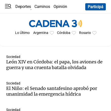
Deportes
Caminos
Opinión
Participá
Programas
Últimas coberturas
Últimas 24 h
En YouTube
Clima
Horóscopo
Lo Último
Argentina
Córdoba
Rosario
Sociedad
León XIV en Córdoba: el papa, los aviones de
guerra y una cruenta batalla olvidada
Sociedad
El Niño: el Senado santafesino aprobó por
unanimidad la emergencia hídrica
Sociedad