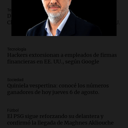
Tecnología
Descubren spyware LightSpy vinculado a
China, atacando en 13 países, incluido EE.UU.
Tecnología
Hackers extorsionan a empleados de firmas
financieras en EE. UU., según Google
Sociedad
Quiniela vespertina: conocé los números
ganadores de hoy jueves 6 de agosto.
Fútbol
El PSG sigue reforzando su delantera y
confirmó la llegada de Maghnes Akliouche