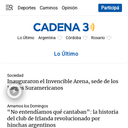
Deportes
Caminos
Opinión
Participá
Programas
Últimas coberturas
Últimas 24 h
En YouTube
Clima
Horóscopo
Lo Último
Argentina
Córdoba
Rosario
Lo Último
Sociedad
Inauguraron el Invencible Arena, sede de los
Juegos Suramericanos
Amamos los Domingos
“No entendíamos qué cantaban”: la historia
del club de Irlanda revolucionado por
hinchas argentinos