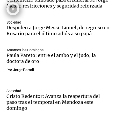
Messi: restricciones y seguridad reforzada
Notas
Sociedad
Despiden a Jorge Messi: Lionel, de regreso en
s
Notas
Rosario para el último adiós a su papá
La Sole en
ial
Mundial 2026
Cadena 3
Amamos los Domingos
Paula Pareto: entre el ambo y el judo, la
doctora de oro
Por
Jorge Parodi
Sociedad
Cristo Redentor: Avanza la reapertura del
paso tras el temporal en Mendoza este
domingo