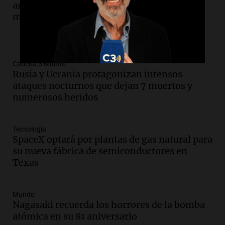
antiguo que mejora la calidad del trigo
moderno
Cadena 3 Mundo
Rusia y Ucrania protagonizan intensos
ataques nocturnos que dejan 7 muertos y
numerosos heridos
Tecnología
SpaceX optará por plantas de gas natural para
su nueva fábrica de semiconductores en
Texas
Mundo
Nagasaki recuerda los horrores de la bomba
atómica en su 81 aniversario