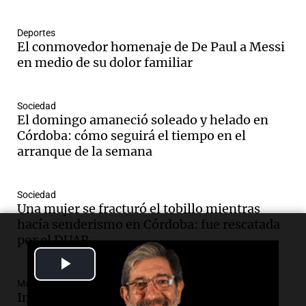
Deportes
El conmovedor homenaje de De Paul a Messi
en medio de su dolor familiar
Sociedad
El domingo amaneció soleado y helado en
Córdoba: cómo seguirá el tiempo en el
arranque de la semana
Sociedad
Una mujer se fracturó el tobillo mientras
hacía senderismo en Córdoba: fue rescatada
por el DUAR
Play
Mundo
Video
Investigadores israelíes descubren gen