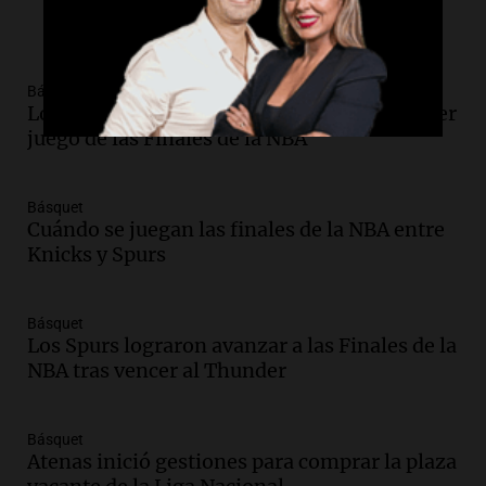
Básquet
Los Knicks vencieron a los Spurs en el primer
juego de las Finales de la NBA
Básquet
Cuándo se juegan las finales de la NBA entre
Knicks y Spurs
Básquet
Los Spurs lograron avanzar a las Finales de la
NBA tras vencer al Thunder
Básquet
Atenas inició gestiones para comprar la plaza