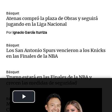
Básquet
Atenas compró la plaza de Obras y seguirá
jugando en la Liga Nacional
Por
Ignacio García Iturriza
Básquet
Los San Antonio Spurs vencieron a los Knicks
en las Finales de la NBA
Básquet
Trump estará en las Finales de la NBA y
crecen las medidas de seguridad
Play
Básquet
Murió Stacey King, tres veces campeón con
Video
Chicago Bulls y exjugador de Atenas