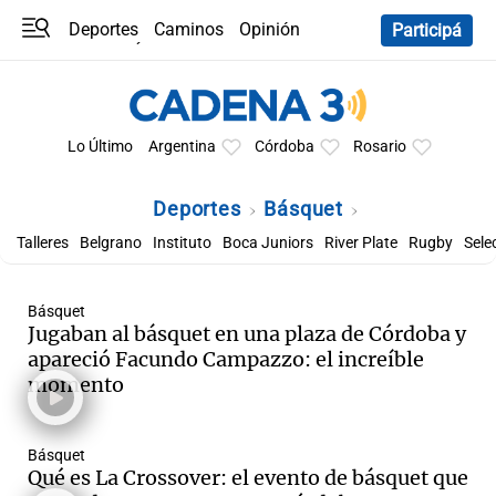
Deportes
Caminos
Opinión
Participá
Programas
Últimas coberturas
Últimas 24 h
En YouTube
Clima
Horóscopo
Lo Último
Argentina
Córdoba
Rosario
Deportes
Básquet
Talleres
Belgrano
Instituto
Boca Juniors
River Plate
Rugby
Sele
Básquet
Jugaban al básquet en una plaza de Córdoba y
apareció Facundo Campazzo: el increíble
momento
Básquet
Qué es La Crossover: el evento de básquet que