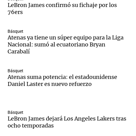
LeBron James confirmó su fichaje por los
76ers
Notas
Básquet
s
Notas
Atenas ya tiene un súper equipo para la Liga
La Sole en
Nacional: sumó al ecuatoriano Bryan
ial
Mundial 2026
Cadena 3
Carabalí
Básquet
Atenas suma potencia: el estadounidense
Daniel Laster es nuevo refuerzo
Básquet
LeBron James dejará Los Angeles Lakers tras
ocho temporadas