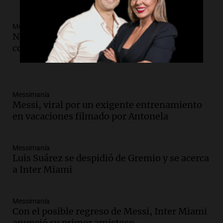
Messimanía
Normalidad viral: el video de Messi de
compras tomando mates en Miami
Messimanía
Messi, viral por un exigente entrenamiento
en vacaciones filmado por Antonela
Messimanía
Luis Suárez se despidió de Gremio y se acerca
a Inter Miami
Messimanía
Con el posible regreso de Messi, Inter Miami
anunció su primer amistoso