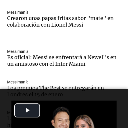
Messimanía
Crearon unas papas fritas sabor "mate" en
colaboración con Lionel Messi
Messimanía
Es oficial: Messi se enfrentará a Newell's en
un amistoso con el Inter Miami
Messimanía
Los premios The Best se entregarán en
Londres el 15 de enero
Play
Messimanía
La lección de cinco segundos de Messi a su
Video
hijo Mateo que se hizo viral