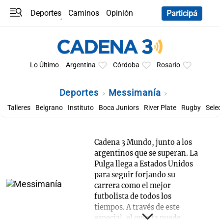
Deportes
Caminos
Opinión
Participá
Programas
Últimas coberturas
Últimas 24 h
En YouTube
Clima
Horóscopo
Lo Último
Argentina
Córdoba
Rosario
Deportes
Messimanía
Talleres
Belgrano
Instituto
Boca Juniors
River Plate
Rugby
Sele
Cadena 3 Mundo, junto a los
argentinos que se superan. La
Pulga llega a Estados Unidos
para seguir forjando su
carrera como el mejor
futbolista de todos los
tiempos. A través de este
especial, el oyente puede