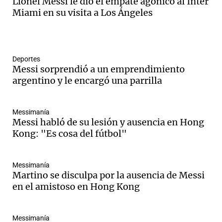
Lionel Messi le dio el empate agónico al Inter
Miami en su visita a Los Ángeles
Notas
s
Notas
Deportes
La Sole en
Messi sorprendió a un emprendimiento
ial
Mundial 2026
Cadena 3
argentino y le encargó una parrilla
Messimanía
Messi habló de su lesión y ausencia en Hong
Kong: "Es cosa del fútbol"
Messimanía
Martino se disculpa por la ausencia de Messi
en el amistoso en Hong Kong
Messimanía