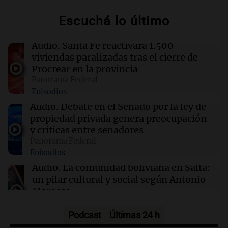
en la FIFA mientras se prepara para una
reelección disputada
Escuchá lo último
15:44
Deportes
Audio.
Santa Fe reactivará 1.500
Guillermo Hoyos elogia a Messi tras su debut
viviendas paralizadas tras el cierre de
en Inter Miami: "Es como Picasso"
Procrear en la provincia
Panorama Federal
Episodios
15:42
Sociedad
La senadora embarazada no podrá votar de
Audio.
Debate en el Senado por la ley de
forma virtual en la sesión del Senado
propiedad privada genera preocupación
y críticas entre senadores
Panorama Federal
15:41
3x1:4
Episodios
Gobernar también es explicar
Audio.
La comunidad boliviana en Salta:
Por
Sergio Suppo
un pilar cultural y social según Antonio
Marocco
Panorama Federal
Episodios
Podcast
Últimas 24 h