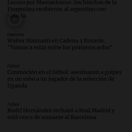
Ahora país
Locura por Mastantuono: los hinchas de la
Episodios
Fiorentina recibieron al argentino con
euforia
Audio.
Las claves del giro en la causa de
la mujer quemada en la E-53: por qué
detuvieron a su esposo
Deportes
Ahora país
Walter Mazzanti en Cadena 3 Rosario:
Episodios
"Vamos a estar entre los primeros ocho"
Audio.
Ulpiano Suárez se lanza como
candidato a gobernador de Mendoza
Fútbol
para 2027
Conmoción en el fútbol: asesinaron a golpes
Panorama Federal
en un robo a un jugador de la selección de
Episodios
Uganda
Audio.
Críticas a autoridades por cierre
del paso internacional por intenso
temporal de nieve en la alta montaña
Fútbol
Rodri Hernández rechazó a Real Madrid y
Panorama Federal
está cerca de sumarse al Barcelona
Episodios
Audio.
Tucumán: Consejo Deliberante