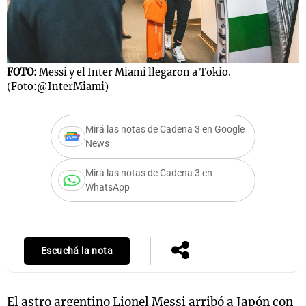
Notas
FOTO:
Messi y el Inter Miami llegaron a Tokio.
s
Notas
(Foto:@InterMiami)
La Sole en
ial
Mundial 2026
Cadena 3
Mirá las notas de Cadena 3 en Google
News
Mirá las notas de Cadena 3 en
WhatsApp
Escuchá la nota
El astro argentino Lionel Messi arribó a Japón con