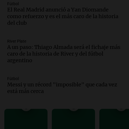
busca esclarecer el estado de edificios en
Fútbol
la ciudad tras la tragedia
El Real Madrid anunció a Yan Diomande
Panorama Federal
como refuerzo y es el más caro de la historia
Episodios
del club
Audio.
Consejo Deliberante de San
Miguel de Tucumán pide informe tras
explosión en edificio de Montiagudo
River Plate
A un paso: Thiago Almada será el fichaje más
Panorama Federal
caro de la historia de River y del fútbol
Episodios
argentino
Audio.
Cuatro policías imputados por
arrestar y agredir a una niña de 13 años
en Tucumán
Fútbol
Panorama Federal
Messi y un récord "imposible" que cada vez
Episodios
está más cerca
Audio.
Fuertes vientos afectan a Tafí del
Valle con ráfagas de hasta 90 km/h y
causan daños
Panorama Federal
Episodios