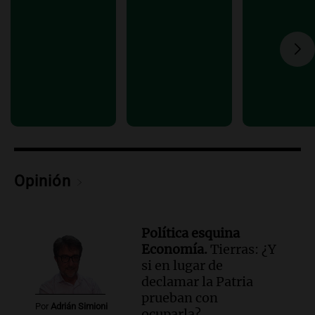
Audio.
Tierras: ¿Y si en lugar de
declamar la Patria prueban con
ocuparla? | Por Adrián Simioni
Política esquina Economía
Episodios
Audio.
Fuego en Córdoba: bomberos
combaten un incendio forestal en Villa
Yacanto
Ahora país
Episodios
Opinión
Política esquina
Economía.
Tierras: ¿Y
si en lugar de
declamar la Patria
prueban con
Por
Adrián Simioni
ocuparla?