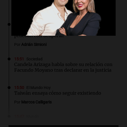
tras declarar: "Tuve un brote, él no me hizo
nada"
15:55
Política esquina Economía
Tierras: ¿Y si en lugar de declamar la Patria
prueban con ocuparla?
Por
Adrián Simioni
15:51
Sociedad
Candela Arizaga habla sobre su relación con
Facundo Moyano tras declarar en la justicia
15:50
El Mundo Hoy
Taiwán ensaya cómo seguir existiendo
Por
Marcos Calligaris
15:47
Mundo
Gianni Infantino enfrenta desafíos internos