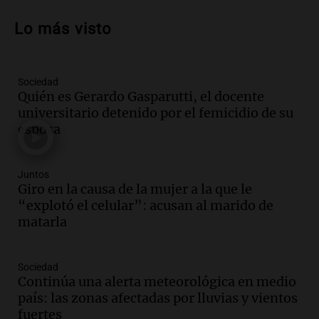
Audio.
Ordenan el reintegro de dos
niños a Córdoba tras disputa de
Lo más visto
custodia en Salta
Panorama Federal
Episodios
Sociedad
Audio.
Inviolabilidad de la propiedad
Quién es Gerardo Gasparutti, el docente
privada: el ruido que tapa cosas
universitario detenido por el femicidio de su
importantes
esposa
Editorial
Episodios
Audio.
Lanzaron una campaña para que
Juntos
niños con cáncer reciban regalos por el
Giro en la causa de la mujer a la que le
día del niño.
“explotó el celular”: acusan al marido de
La Argentina Posible
matarla
Episodios
Audio.
Ganó una beca en la secundaria,
Sociedad
se mudó a Córdoba y hoy lleva la
Continúa una alerta meteorológica en medio
bandera de la universidad
país: las zonas afectadas por lluvias y vientos
La Argentina Posible
fuertes