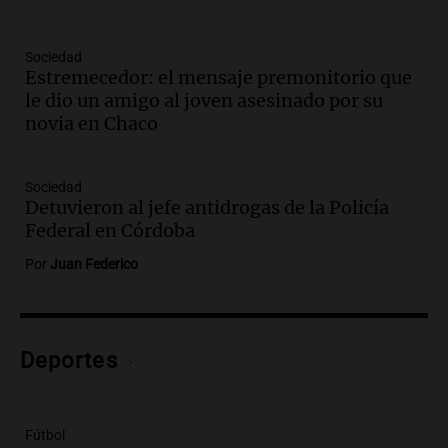
Episodios
Audio.
El 80% de los ejecutivos espera
una mejora económica, pero modera
Sociedad
Estremecedor: el mensaje premonitorio que
sus expectativas
le dio un amigo al joven asesinado por su
Ahora país
novia en Chaco
Episodios
Audio.
Walter Mazzanti en Cadena 3
Rosario: "Vamos a estar entre los
Sociedad
primeros ocho"
Detuvieron al jefe antidrogas de la Policía
Deportes Rosario
Federal en Córdoba
Episodios
Por
Juan Federico
Audio.
Avanza el juicio a Oscar González
con nuevas declaraciones de testigos
sobre el accidente
Panorama Federal
Deportes
Episodios
Audio.
El viento complica el combate
del incendio forestal en Villa Yacanto
Fútbol