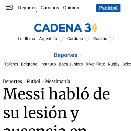
Deportes
Caminos
Opinión
Participá
Programas
Últimas coberturas
Últimas 24 h
En YouTube
Clima
Horóscopo
Lo Último
Argentina
Córdoba
Rosario
Deportes
Talleres
Belgrano
Instituto
Boca Juniors
River Plate
Rugby
Sele
Deportes
Fútbol
Messimanía
Messi habló de
su lesión y