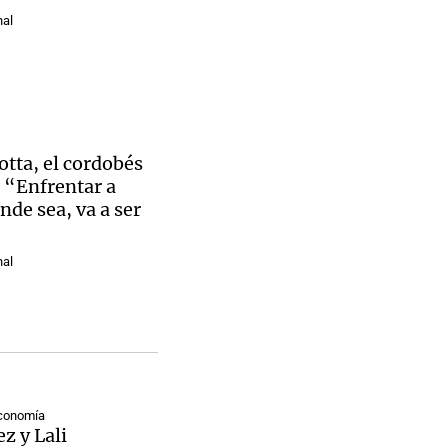
nal
tta, el cordobés
 “Enfrentar a
nde sea, va a ser
nal
Economía
ez y Lali