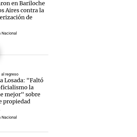
ron en Bariloche
s Aires contra la
erización de
a Nacional
Notas
tas
Notas
Venezuela de
 Groenlandia
Comprometidos
Madur
al regreso
a Losada: "Faltó
oficialismo la
ue mejor" sobre
de propiedad
a
a Nacional