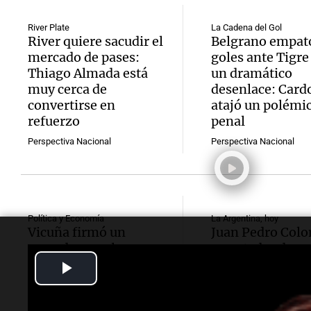
River Plate
La Cadena del Gol
River quiere sacudir el
Belgrano empató
mercado de pases:
goles ante Tigre
Thiago Almada está
un dramático
muy cerca de
desenlace: Card
convertirse en
atajó un polémi
refuerzo
penal
Perspectiva Nacional
Perspectiva Nacional
Política y Economía
La Argentina, hoy
Vicuña firmó un
Juan Pedro Col
acuerdo con el
rematador de
Gobierno de San Juan
hacienda: “Las
Play
para fortalecer a largo
tecnologías no
Video
plazo el proyecto
reemplazan el