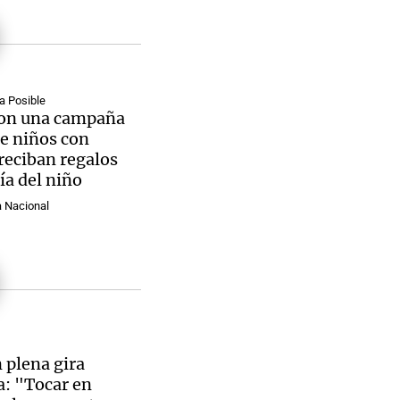
a Posible
on una campaña
e niños con
reciban regalos
día del niño
a Nacional
n plena gira
: "Tocar en