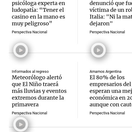
psicóloga experta en
denunció que fu
ludopatía: “Tener el
víctima de un ro
casino en la mano es
Italia: "Ni la ma
muy peligroso”
dejaron"
Perspectiva Nacional
Perspectiva Nacional
Notas
Notas
Editorial
Mundial 2026
La Sol
Informados al regreso
Amamos Argentina
Meteorólogo alertó
El 80% de los
que El Niño traerá
empresarios del
más lluvias y eventos
esperan una me
extremos durante la
económica en 2
primavera
aunque con caut
Perspectiva Nacional
Perspectiva Nacional