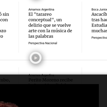
Amamos Argentina
Boca Junio
 sin
El "tarareo
Ascací
 con
conceptual", un
tras ha
delirio que se vuelve
Estudia
ozo
arte con la música de
muchas
co
las palabras
Perspectiv
Perspectiva Nacional
Amamos Argentina
ombo,
Perito Moreno recibe
la Copa Mundial de
Natación de Invierno
con récords y atletas
de 20 países