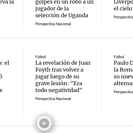
eva la
golpes en un robo a un
Liverpo
jugador de la
el ciel
selección de Uganda
Perspectiv
Perspectiva Nacional
Fútbol
Fútbol
: el
La revelación de Juan
Paulo D
Foyth tras volver a
la Roma
ó
jugar luego de su
su nue
grave lesión: "Era
alterna
s
todo negatividad"
Perspectiv
Perspectiva Nacional