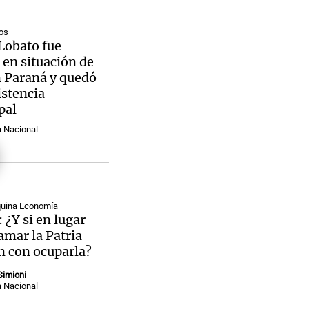
os
Lobato fue
 en situación de
n Paraná y quedó
istencia
pal
a Nacional
squina Economía
: ¿Y si en lugar
amar la Patria
n con ocuparla?
Simioni
a Nacional