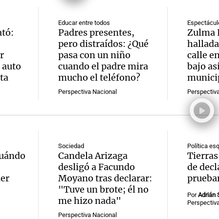
Educar entre todos
Espectácul
ató:
Padres presentes,
Zulma 
pero distraídos: ¿Qué
hallada
r
pasa con un niño
calle e
 auto
cuando el padre mira
bajo as
ta
mucho el teléfono?
munici
Perspectiva Nacional
Perspectiv
Sociedad
Política e
cuándo
Candela Arizaga
Tierras
desligó a Facundo
de decl
er
Moyano tras declarar:
prueba
"Tuve un brote; él no
Por
Adrián 
me hizo nada"
Perspectiv
Perspectiva Nacional