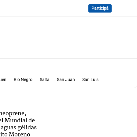
Participá
uén
Río Negro
Salta
San Juan
San Luis
 neoprene,
el Mundial de
 aguas gélidas
erito Moreno