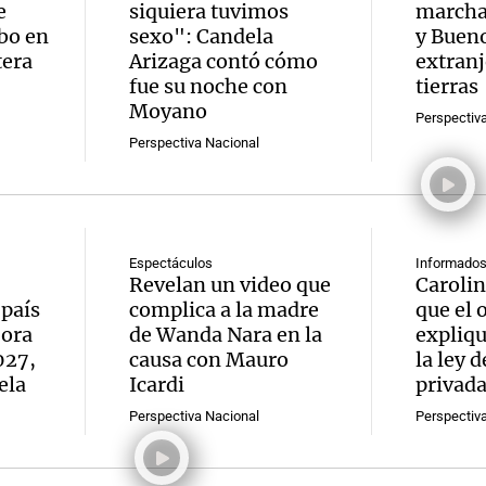
e
siquiera tuvimos
marcha
bo en
sexo": Candela
y Bueno
tera
Arizaga contó cómo
extranj
fue su noche con
tierras
Moyano
Perspectiv
Notas
Perspectiva Nacional
Notas
No
e en Cadena 3
El huracán de Arequito
Cadena 3 en
Espectáculos
Informados 
Revelan un video que
Carolin
 país
complica a la madre
que el 
jora
de Wanda Nara en la
expliq
027,
causa con Mauro
la ley 
ela
Icardi
privad
Perspectiva Nacional
Perspectiv