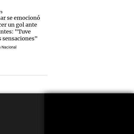
rs
bar se emocionó
cer un gol ante
ntes: "Tuve
 sensaciones"
a Nacional