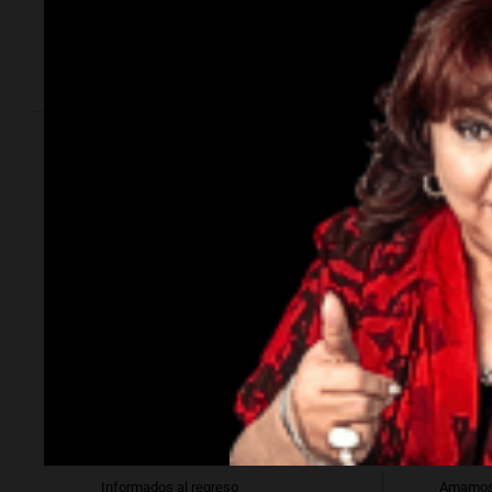
contacto con la
Perspectiva Nacional
gente”
Perspectiva Nacional
Política y Economía
Soci
Informados al regreso
Amamos 