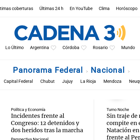
ltimas coberturas
Últimas 24 h
En YouTube
Clima
Horóscopo
Lo Último
Argentina
Córdoba
Rosario
Mundo
Panorama Federal
Nacional
Capital Federal
Chubut
Jujuy
La Rioja
Mendoza
Neuq
Santa Cruz
Santiago del Estero
Tucumán
Política y Economía
Turno Noche
Incidentes frente al
Sin traje de
Congreso: 12 detenidos y
compite en 
dos heridos tras la marcha
Natación en
frente al P
Perspectiva Nacional