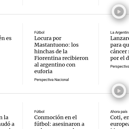
Fútbol
La Argentin
én es
Locura por
Lanzar
Mastantuono: los
para qu
hinchas de la
cáncer 
Fiorentina recibieron
por el 
al argentino con
Perspectiv
euforia
Perspectiva Nacional
Fútbol
Ahora país
n la
Conmoción en el
Coti, e
mudó a
fútbol: asesinaron a
europea