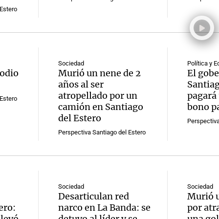
Estero
Sociedad
Política y 
Notas
Notas
No
podio
Murió un nene de 2
El gob
años al ser
Santiag
e en Cadena 3
El huracán de Arequito
Cadena 3 en
atropellado por un
pagará 
Estero
camión en Santiago
bono pa
del Estero
Perspectiva
Perspectiva Santiago del Estero
Sociedad
Sociedad
Desarticulan red
Murió u
ero:
narco en La Banda: se
por atr
llevó
detuvo al líder y se
una gol