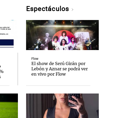
Espectáculos
Flow
El show de Serú Girán por
o
Lebón y Aznar se podrá ver
3%
en vivo por Flow
s