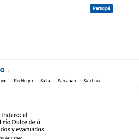
Participá
ro
uén
Río Negro
Salta
San Juan
San Luis
 Estero: el
 río Dulce dejó
ados y evacuados
go del Estero