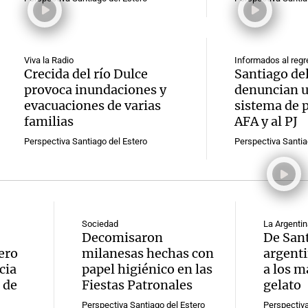
Viva la Radio
Informados al regr
Crecida del río Dulce
Santiago del
provoca inundaciones y
denuncian u
evacuaciones de varias
sistema de p
familias
AFA y al PJ
Perspectiva Santiago del Estero
Perspectiva Santia
Sociedad
La Argentin
Decomisaron
De Santi
ero
milanesas hechas con
argenti
cia
papel higiénico en las
a los m
 de
Fiestas Patronales
gelato
Perspectiva Santiago del Estero
Perspectiva