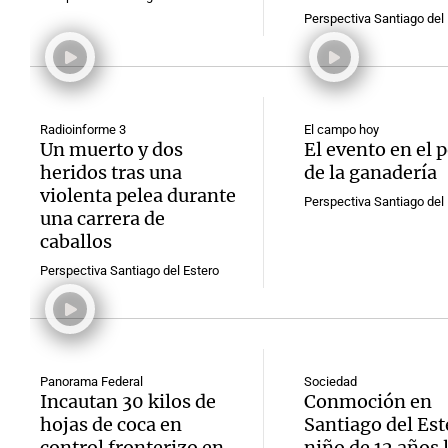
Perspectiva Santiago del 
Radioinforme 3
El campo hoy
Notas
Notas
Un muerto y dos
El evento en el 
heridos tras una
de la ganadería
Editorial
Mundial 2026
La Sol
violenta pelea durante
Perspectiva Santiago del 
una carrera de
caballos
Perspectiva Santiago del Estero
Panorama Federal
Sociedad
Incautan 30 kilos de
Conmoción en
hojas de coca en
Santiago del Est
control fronterizo en
niño de 12 años 