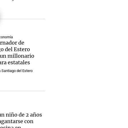
Notas
Economía
tas
Notas
ernador de
Venezuela de
o del Estero
 Groenlandia
Comprometidos
Madur
un millonario
ra estatales
 Santiago del Estero
n niño de 2 años
agantarse con
osina en