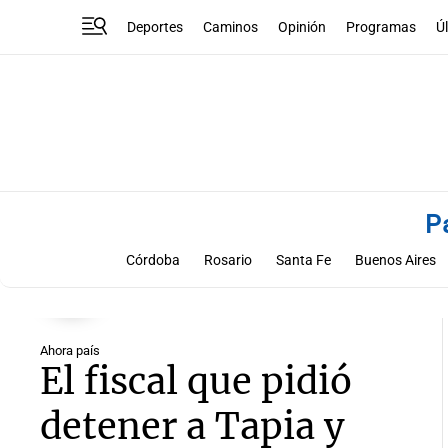
Deportes
Caminos
Opinión
Programas
Ú
P
Córdoba
Rosario
Santa Fe
Buenos Aires
Ahora país
El fiscal que pidió
detener a Tapia y