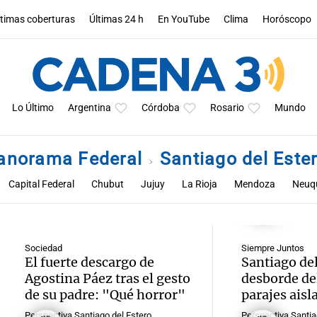
ltimas coberturas
Últimas 24 h
En YouTube
Clima
Horóscopo
Lo Último
Argentina
Córdoba
Rosario
Mundo
anorama Federal
Santiago del Este
Capital Federal
Chubut
Jujuy
La Rioja
Mendoza
Neuq
Santa Cruz
Santiago del Estero
Tucumán
Sociedad
Siempre Juntos
El fuerte descargo de
Santiago del
Agostina Páez tras el gesto
desborde del
de su padre: "Qué horror"
parajes aisl
Perspectiva Santiago del Estero
Perspectiva Santia