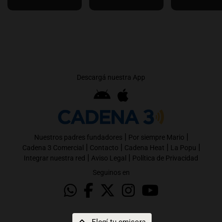
Descargá nuestra App
|
|
Nuestros padres fundadores
Por siempre Mario
|
|
|
|
Cadena 3 Comercial
Contacto
Cadena Heat
La Popu
|
|
Integrar nuestra red
Aviso Legal
Política de Privacidad
Seguinos en