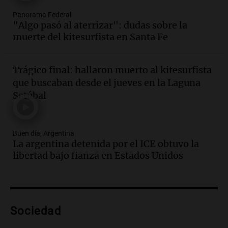
Audio.
Jorge Roni Vargas habla del
Panorama Federal
"Algo pasó al aterrizar": dudas sobre la
crecimiento futbolístico de su hijo en el
muerte del kitesurfista en Santa Fe
Barcelona y su futuro
Panorama Federal
Episodios
Trágico final: hallaron muerto al kitesurfista
Audio.
Nutricionista derribó el mito del
que buscaban desde el jueves en la Laguna
desayuno ideal: ¿ qué alimentos
Setúbal
conviene priorizar cada día ?
Una mañana para todos
Episodios
Buen día, Argentina
Audio.
Detenidos relacionados con el
La argentina detenida por el ICE obtuvo la
caso Barreler se amplían según familia
libertad bajo fianza en Estados Unidos
de la víctima
Panorama Federal
Episodios
Audio.
Análisis de la derrota legislativa
del oficialismo en el Congreso: El
Sociedad
impacto en la opinión pública