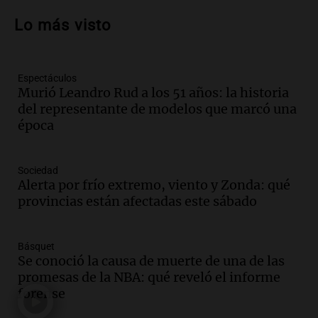
carrera de Leo: un legado fundamental y
Lo más visto
entrañable
Panorama Federal
Episodios
Espectáculos
Audio.
El orgullo y el sueño argentino de
Murió Leandro Rud a los 51 años: la historia
Jorge Messi en una entrevista con Rony
del representante de modelos que marcó una
Vargas en 2007
época
Una mañana para todos
Episodios
Audio.
Iniciativa ciudadana busca
Sociedad
limpiar el río Suquía de residuos sólidos
Alerta por frío extremo, viento y Zonda: qué
con el apoyo municipal
provincias están afectadas este sábado
Panorama Federal
Episodios
Básquet
Audio.
El abuelo de Agostina Vega, tras
Se conoció la causa de muerte de una de las
las nuevas detenciones: "En esa casa
promesas de la NBA: qué reveló el informe
todos tenían algo que ver"
forense
Una mañana para todos
Episodios