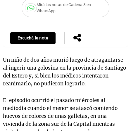
Mirá las notas de Cadena 3 en
WhatsApp
Notas
s
Notas
La Sole en
Escuchá la nota
ial
Mundial 2026
Cadena 3
Un niño de dos años murió luego de atragantarse
al ingerir una golosina en la provincia de Santiago
del Estero y, si bien los médicos intentaron
reanimarlo, no pudieron lograrlo.
El episodio ocurrió el pasado miércoles al
mediodía cuando el menor se atascó comiendo
huevos de colores de unas galletas, en una
vivienda de la zona sur de la Capital mientras