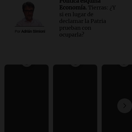
Política esquina
Economía.
Tierras: ¿Y
si en lugar de
declamar la Patria
prueban con
Por
Adrián Simioni
ocuparla?