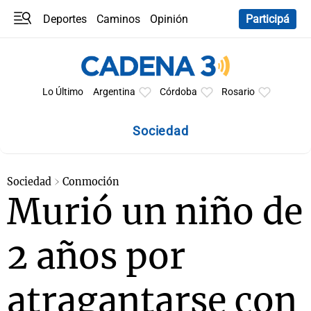
Deportes
Caminos
Opinión
Participá
Programas
Últimas coberturas
Últimas 24 h
En YouTube
Clima
Horóscopo
Lo Último
Argentina
Córdoba
Rosario
Sociedad
Sociedad
Conmoción
Murió un niño de
2 años por
atragantarse con