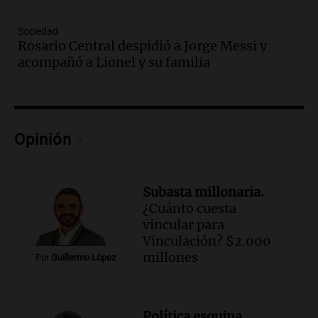
grooming en escuelas de Salta
Panorama Federal
Sociedad
Rosario Central despidió a Jorge Messi y
Episodios
acompañó a Lionel y su familia
Audio.
Desayuno ideal: nutrición
personalizada y diversidad para romper
el ayuno nocturno
Panorama Federal
Episodios
Opinión
Audio.
Altas Cumbres: rescataron a una
cabra que llevaba ocho días atrapada en
un precipicio
Subasta millonaria.
Una mañana para todos
¿Cuánto cuesta
Episodios
vincular para
Audio.
Matías, un inmigrante temoroso
Vinculación? $2.000
ante la detención y deportación en
millones
Por
Guillermo López
Estados Unidos
Panorama Federal
Episodios
Política esquina