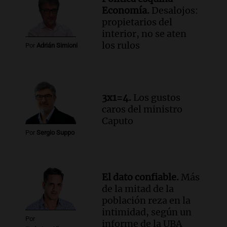
Audio.
Chile planteó mejorar la
Economía.
Desalojos:
conectividad fronteriza, aérea y digital
propietarios del
con Jujuy
interior, no se aten
Panorama Federal
los rulos
Por
Adrián Simioni
Episodios
Audio.
Del fitness a la longevidad: por
qué crece el consumo de alimentos con
proteínas
3x1=4.
Los gustos
Una mañana para todos
caros del ministro
Episodios
Caputo
Por
Sergio Suppo
El dato confiable.
Más
de la mitad de la
población reza en la
intimidad, según un
Por
informe de la UBA