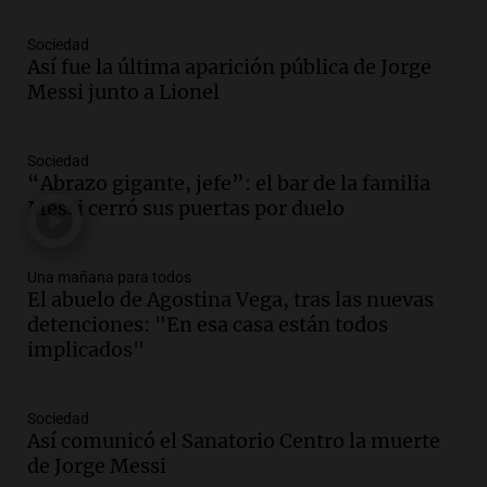
Panorama Federal
Episodios
Sociedad
Así fue la última aparición pública de Jorge
Audio.
Murió Jorge Messi
Messi junto a Lionel
Una mañana para todos
Episodios
Sociedad
“Abrazo gigante, jefe”: el bar de la familia
Audio.
Mateo, a los 25 años, lucha
Messi cerró sus puertas por duelo
contra el tiempo: necesita un trasplante
para poder seguir viviend
Una mañana para todos
Una mañana para todos
Episodios
El abuelo de Agostina Vega, tras las nuevas
detenciones: "En esa casa están todos
Audio.
Estiman que la inflación nacional
implicados"
de julio será menor al 2,9% registrado
en CABA
Una mañana para todos
Sociedad
Episodios
Así comunicó el Sanatorio Centro la muerte
Audio.
El Senado provincial establece
de Jorge Messi
protocolo contra ciberbullying y