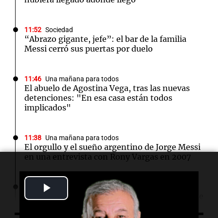
11:52
Sociedad
“Abrazo gigante, jefe”: el bar de la familia
Messi cerró sus puertas por duelo
11:46
Una mañana para todos
El abuelo de Agostina Vega, tras las nuevas
detenciones: "En esa casa están todos
implicados"
11:38
Una mañana para todos
El orgullo y el sueño argentino de Jorge Messi
en una entrevista con Rony Vargas en 2007
Play
11:28
Sociedad
Así comunicó el Sanatorio Centro la muerte de
Jorge Messi
Video