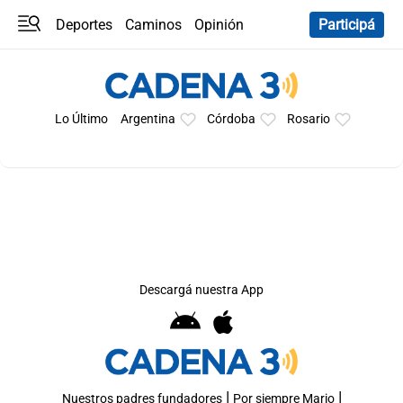
Deportes
Caminos
Opinión
Participá
Programas
Últimas coberturas
Últimas 24 h
En YouTube
Clima
Horóscopo
Lo Último
Argentina
Córdoba
Rosario
Descargá nuestra App
|
|
Nuestros padres fundadores
Por siempre Mario