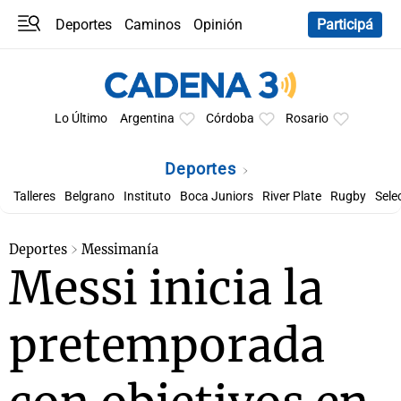
Deportes
Caminos
Opinión
Participá
Programas
Últimas coberturas
Últimas 24 h
En YouTube
Clima
Horóscopo
Lo Último
Argentina
Córdoba
Rosario
Deportes
Talleres
Belgrano
Instituto
Boca Juniors
River Plate
Rugby
Sele
Deportes
Messimanía
Messi inicia la
pretemporada