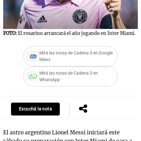
Notas
FOTO:
El rosarino arrancará el año jugando en Inter Miami.
s
Notas
La Sole en
ial
Mundial 2026
Cadena 3
Mirá las notas de Cadena 3 en Google
News
Mirá las notas de Cadena 3 en
WhatsApp
Escuchá la nota
El astro argentino Lionel Messi iniciará este