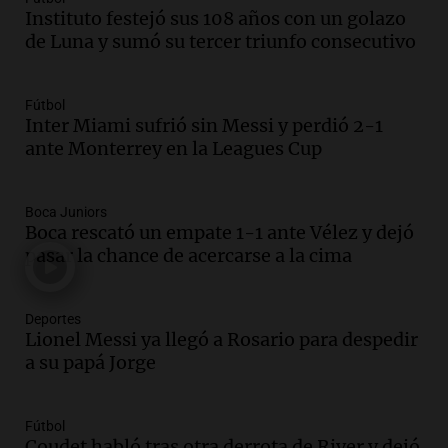
Instituto festejó sus 108 años con un golazo
Audio.
Joan Gaspart: "Sin Jorge, no sé si
de Luna y sumó su tercer triunfo consecutivo
Messi hubiera llegado adonde llegó"
Una mañana para todos
Episodios
Fútbol
Inter Miami sufrió sin Messi y perdió 2-1
Audio.
El orgullo y el sueño argentino de
ante Monterrey en la Leagues Cup
Jorge Messi en una entrevista con Rony
Vargas en 2007
Una mañana para todos
Boca Juniors
Episodios
Boca rescató un empate 1-1 ante Vélez y dejó
Audio.
El abuelo de Agostina Vega, tras
pasar la chance de acercarse a la cima
las nuevas detenciones: "En esa casa
todos tenían algo que ver"
Deportes
Una mañana para todos
Lionel Messi ya llegó a Rosario para despedir
Episodios
a su papá Jorge
Audio.
Una nutricionista derribó el mito
del desayuno ideal: qué alimentos
conviene priorizar
Fútbol
Una mañana para todos
Coudet habló tras otra derrota de River y dejó