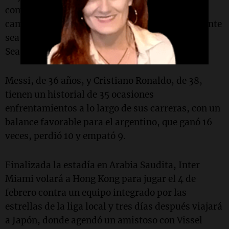
como futbolista de Barcelona y el otro con la
camiseta de Real Madrid, en lo que probablemente
sea el último choque entre ambos por la Riyadh
Season Cup en el Kingdom Arena.
Messi, de 36 años, y Cristiano Ronaldo, de 38,
tienen un historial de 35 ocasiones
enfrentamientos a lo largo de sus carreras, con un
balance favorable para el argentino, que ganó 16
veces, perdió 10 y empató 9.
Finalizada la estadía en Arabia Saudita, Inter
Miami volará a Hong Kong para jugar el 4 de
febrero contra un equipo integrado por las
estrellas de la liga local y tres días después viajará
a Japón, donde agendó un amistoso con Vissel