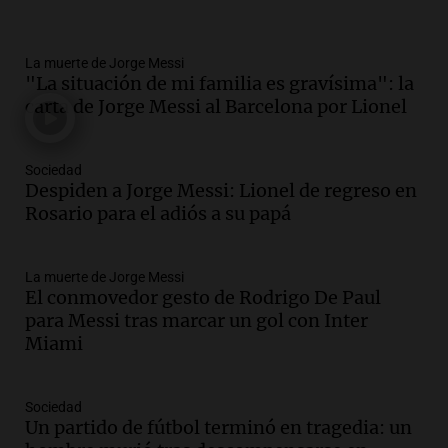
Panorama Federal
Episodios
La muerte de Jorge Messi
Audio.
Tragedia en Mendoza: un muerto
"La situación de mi familia es gravísima": la
y cinco heridos tras caer dos autos desde
carta de Jorge Messi al Barcelona por Lionel
un puente
Una mañana para todos
Episodios
Sociedad
Audio.
Messi llegará esta noche a
Despiden a Jorge Messi: Lionel de regreso en
Rosario para acompañar a su familia
Rosario para el adiós a su papá
tras la muerte de su papá
Una mañana para todos
La muerte de Jorge Messi
Episodios
El conmovedor gesto de Rodrigo De Paul
Audio.
Ley de Propiedad Privada: el revés
para Messi tras marcar un gol con Inter
en el Congreso expuso una debilidad
Miami
comunicacional del Gobierno
Una mañana para todos
Episodios
Sociedad
Un partido de fútbol terminó en tragedia: un
Audio.
Casabindo se prepara para una