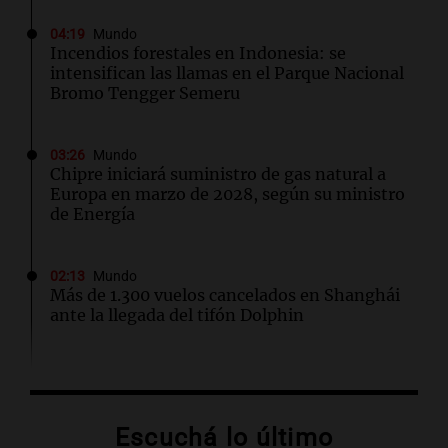
04:19
Mundo
Incendios forestales en Indonesia: se
intensifican las llamas en el Parque Nacional
Bromo Tengger Semeru
03:26
Mundo
Chipre iniciará suministro de gas natural a
Europa en marzo de 2028, según su ministro
de Energía
02:13
Mundo
Más de 1.300 vuelos cancelados en Shanghái
ante la llegada del tifón Dolphin
02:03
Tecnología
Airbnb acelera el lanzamiento de funciones
gracias a la inteligencia artificial en su
Escuchá lo último
búsqueda