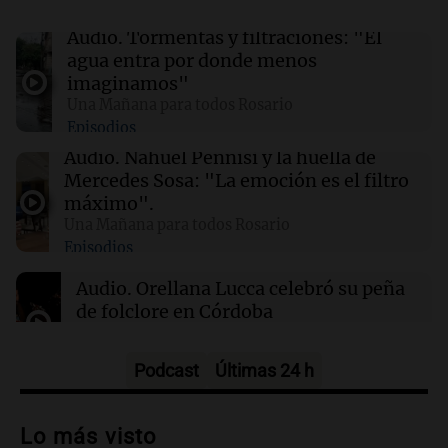
Audio.
Tormentas y filtraciones: "El
01:49
Mundo
agua entra por donde menos
El Pentágono solicita a la industria de defensa
imaginamos"
un aumento en la producción de armas
Una Mañana para todos Rosario
Episodios
01:31
Ciencia
Audio.
Nahuel Pennisi y la huella de
Reducir alimentos dulces no disminuye
Mercedes Sosa: "La emoción es el filtro
antojos ni mejora la salud, según estudio
máximo".
Una Mañana para todos Rosario
Episodios
01:29
Mundo
El lago Mead alcanza su nivel más bajo en 90
Audio.
Orellana Lucca celebró su peña
años, evidenciando la crisis hídrica en EE.UU.
de folclore en Córdoba
Tarde y Media
Episodios
Podcast
Últimas 24 h
Audio.
Trágico accidente en Mendoza:
un muerto y varios heridos tras caída de
Lo más visto
vehículos desde un puente