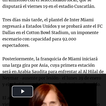
un amistoso con el seleccionado local, que se
disputará el viernes 19 en el estadio Cuscatlán.
Tres días más tarde, el plantel de Inter Miami
regresará a Estados Unidos y se probará ante el FC
Dallas en el Cotton Bowl Stadium, un imponente
escenario con capacidad para 92.000
espectadores.
Posteriormente, la franquicia de Miami iniciará
una larga gira por Asia, cuya primera estación
será en Arabia Saudita para enfrentar al Al Hilal de
Neymar -ausente por lesión- el lunes 29 de enero
y el 1 de febrero al Al-Nasrr de Cristiano Ronaldo.
Play
El astro argentino y el portugués reeditarán los
Video
viejos cruces en el clásico del fútbol español, uno