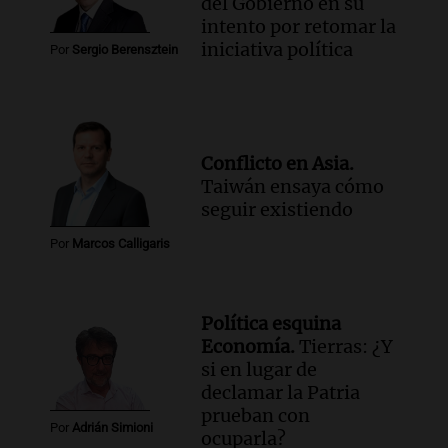
del Gobierno en su
intento por retomar la
iniciativa política
Por
Sergio Berensztein
Conflicto en Asia.
Taiwán ensaya cómo
seguir existiendo
Por
Marcos Calligaris
Política esquina
Economía.
Tierras: ¿Y
si en lugar de
declamar la Patria
prueban con
Por
Adrián Simioni
ocuparla?