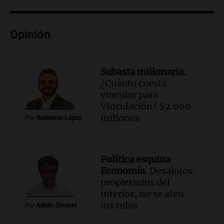
un precipicio
Una mañana para todos
Episodios
Opinión
Audio.
Chile planteó mejorar la
conectividad fronteriza, aérea y digital
con Jujuy
Subasta millonaria.
Panorama Federal
¿Cuánto cuesta
Episodios
vincular para
Vinculación? $2.000
millones
Por
Guillermo López
Política esquina
Economía.
Desalojos:
propietarios del
interior, no se aten
los rulos
Por
Adrián Simioni