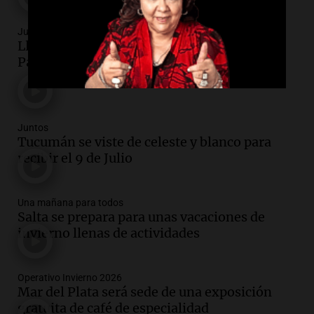
Juntos
Llega una nueva edición de la Fiesta de la
Papa Andina en Alfarcito
Juntos
Tucumán se viste de celeste y blanco para
recibir el 9 de Julio
Una mañana para todos
Salta se prepara para unas vacaciones de
invierno llenas de actividades
Operativo Invierno 2026
Mar del Plata será sede de una exposición
gratuita de café de especialidad