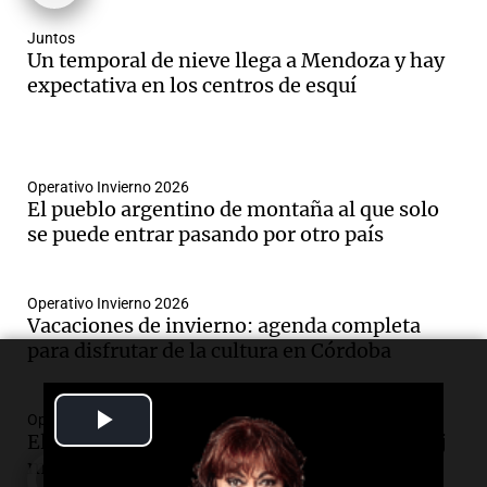
Juntos
Un temporal de nieve llega a Mendoza y hay
expectativa en los centros de esquí
Operativo Invierno 2026
El pueblo argentino de montaña al que solo
se puede entrar pasando por otro país
Operativo Invierno 2026
Vacaciones de invierno: agenda completa
para disfrutar de la cultura en Córdoba
Play
Operativo Invierno 2026
El Cu Cú: la historia alemana detrás del reloj
Video
más famoso de Carlos Paz