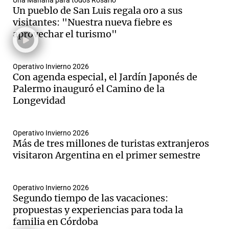
Una Mañana para todos Rosario
Un pueblo de San Luis regala oro a sus
visitantes: "Nuestra nueva fiebre es
aprovechar el turismo"
Notas
s
Notas
La Sole en
Operativo Invierno 2026
Con agenda especial, el Jardín Japonés de
ial
Mundial 2026
Cadena 3
Palermo inauguró el Camino de la
Longevidad
Operativo Invierno 2026
Más de tres millones de turistas extranjeros
visitaron Argentina en el primer semestre
Operativo Invierno 2026
Segundo tiempo de las vacaciones:
propuestas y experiencias para toda la
familia en Córdoba