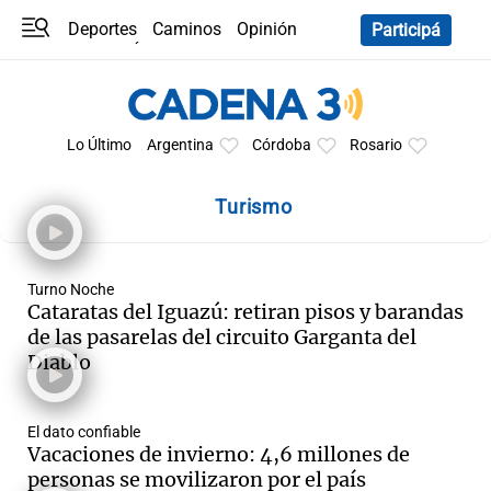
Deportes
Caminos
Opinión
Participá
Programas
Últimas coberturas
Últimas 24 h
En YouTube
Clima
Horóscopo
Lo Último
Argentina
Córdoba
Rosario
Turismo
Turno Noche
Cataratas del Iguazú: retiran pisos y barandas
de las pasarelas del circuito Garganta del
Diablo
El dato confiable
Vacaciones de invierno: 4,6 millones de
personas se movilizaron por el país