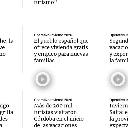
turismo"
Operativo Invierno 2026
Operativo I
he: la
El pueblo español que
Segund
ve
ofrece vivienda gratis
vacacio
smo
y empleo para nuevas
y exper
familias
la fami
Operativo Invierno 2026
Operativo I
ango
Más de 200 mil
Inviern
grilla
turistas visitaron
Salta: 
des
Córdoba en el inicio
la prov
a
de las vacaciones
expecta