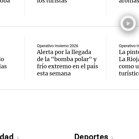
doba"
los turistas
aromas 
Operativo Invierno 2026
Operativo I
Alerta por la llegada
La pint
do
de la "bomba polar" y
La Rioj
las
frío extremo en el país
como u
esta semana
turísti
edad
Deportes