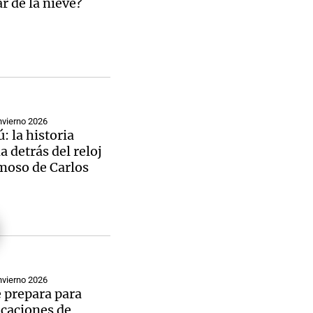
ar de la nieve?
nvierno 2026
: la historia
 detrás del reloj
moso de Carlos
nvierno 2026
e prepara para
caciones de