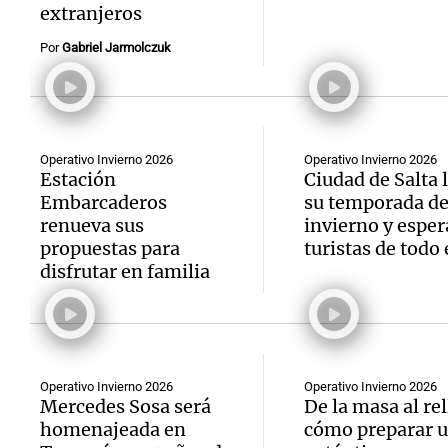
extranjeros
Por
Gabriel Jarmolczuk
Notas
Notas
Operativo Invierno 2026
Operativo Invierno 2026
Editorial
Mundial 2026
La Sol
Estación
Ciudad de Salta 
Embarcaderos
su temporada d
renueva sus
invierno y esper
propuestas para
turistas de todo 
disfrutar en familia
Operativo Invierno 2026
Operativo Invierno 2026
Mercedes Sosa será
De la masa al re
homenajeada en
cómo preparar 