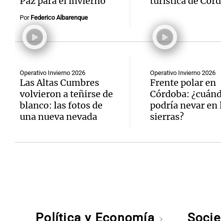
Paz para el invierno
turística de Cór
Por
Federico Albarenque
Operativo Invierno 2026
Operativo Invierno 2026
Las Altas Cumbres
Frente polar en
volvieron a teñirse de
Córdoba: ¿cuán
blanco: las fotos de
podría nevar en 
una nueva nevada
sierras?
Política y Economía
Soci