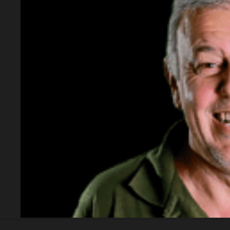
Política esquina Economía
Buen día
Desalojos: propietarios del
Jugue
interior, no se aten los rulos
transf
venta 
Por
Adrián Simioni
movim
3x1:4
Socieda
Los gustos caros del ministro
Recha
Caputo
Facun
levant
Por
Sergio Suppo
Cande