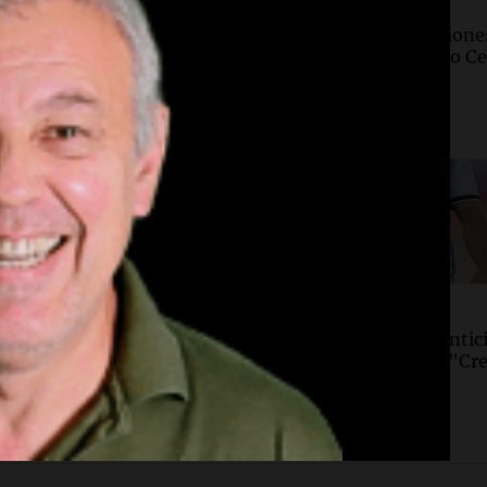
, Argentina
Deportes Rosario
terías en
Boletín de Calificacione
ormación: crece la
la victoria de Rosario C
online y cae el
ante Aldosivi
iento en los locales
Por
Marcelo Lamberti
d
Deportes
zaron el pedido de
Nicolás Tagliafico antic
do Moyano para
retiro del Mundial: "Cr
ar la perimetral sobre
este fue mi último"
la Arizaga