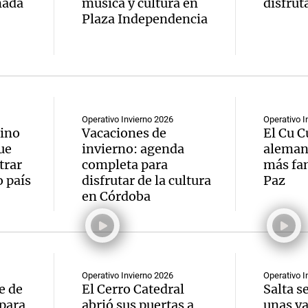
nada
música y cultura en
disfrut
Plaza Independencia
Operativo Invierno 2026
Operativo I
tino
Vacaciones de
El Cu Cú
ue
invierno: agenda
alemana
trar
completa para
más fa
 país
disfrutar de la cultura
Paz
en Córdoba
Operativo Invierno 2026
Operativo I
e de
El Cerro Catedral
Salta s
 para
abrió sus puertas a
unas va