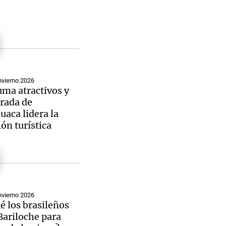
Notas
tas
Notas
Venezuela de
nvierno 2026
 Groenlandia
Comprometidos
Madur
uma atractivos y
rada de
aca lidera la
ón turística
nvierno 2026
é los brasileños
Bariloche para