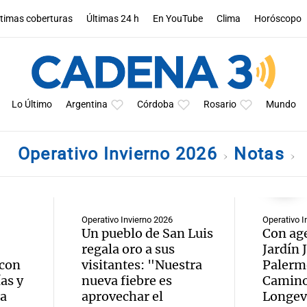
ltimas coberturas
Últimas 24 h
En YouTube
Clima
Horóscopo
Lo Último
Argentina
Córdoba
Rosario
Mundo
Operativo Invierno 2026
Notas
Operativo Invierno 2026
Operativo I
Un pueblo de San Luis
Con age
regala oro a sus
Jardín 
 con
visitantes: "Nuestra
Palerm
as y
nueva fiebre es
Camino
ta
aprovechar el
Longev