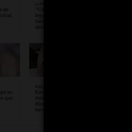
La Popu
s de
“Cuando uno recibe un
entral
legado, la gente te prejuzga”:
Germain habló a corazón
abierto
Espectáculos
ipa su
Emily Ceco desmiente
eo que
romance con Roberto García
Moritán: "No hubo primer
beso"