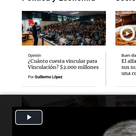
Opinión
Buen día
¿Cuánto cuesta vincular para
El alf
Vinculación? $2.000 millones
sus n
una c
Por
Guillermo López
Play
Video