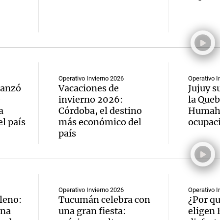
Notas
Notas
No
Operativo Invierno 2026
Operativo I
e en Cadena 3
El huracán de Arequito
Cadena 3 en
lanzó
Vacaciones de
Jujuy s
e
invierno 2026:
la Queb
a
Córdoba, el destino
Humahu
el país
más económico del
ocupaci
país
Operativo Invierno 2026
Operativo I
lleno:
Tucumán celebra con
¿Por qu
una
una gran fiesta:
eligen 