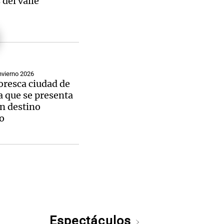
del valle
nvierno 2026
oresca ciudad de
a que se presenta
n destino
co
Espectáculos