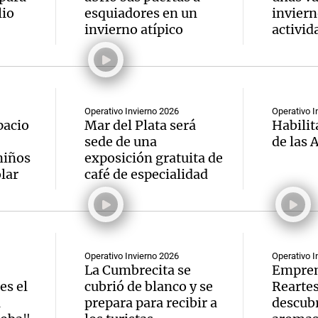
lio
esquiadores en un
inviern
invierno atípico
activid
Operativo Invierno 2026
Operativo I
pacio
Mar del Plata será
Habilit
sede de una
de las 
niños
exposición gratuita de
lar
café de especialidad
Operativo Invierno 2026
Operativo I
La Cumbrecita se
Empren
es el
cubrió de blanco y se
Reartes
a
prepara para recibir a
descubr