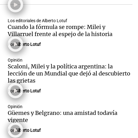
Desde 1983 ha conducido los
noticieros de Canal 5 y Canal 3
Los editoriales de Alberto Lotuf
Cuando la fórmula se rompe: Milei y
de su ciudad, convirtiéndose
en el decano de la actividad.
Villarruel frente al espejo de la historia
Por
Alberto Lotuf
Ha realizado distintas
coberturas periodísticas en
radio y televisión de
Opinión
Scaloni, Milei y la política argentina: la
acontecimientos en Argentina
lección de un Mundial que dejó al descubierto
y el mundo que lograron
las grietas
repercusión en todo el país.
Por
Alberto Lotuf
Semanalmente conduce ciclos
en radio y televisión en
Buenos Aires desde hace 18
Opinión
Güemes y Belgrano: una amistad todavía
años.
vigente
Lotuf ha ganado el premio
Por
Alberto Lotuf
Martin Fierro en tres