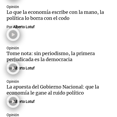
oportunidades, por su labor
Opinión
en programas de Buenos Aires
Lo que la economía escribe con la mano, la
y Rosario. Fue pionero en el
política lo borra con el codo
uso de tecnologías en el
Notas
interior del país, que
Por
Alberto Lotuf
s
Notas
acercaron al público a los
La Sole en
medios de comunicación. Su
ial
Mundial 2026
Cadena 3
estilo de conducción animada
y comprometida con la
Opinión
Tome nota: sin periodismo, la primera
realidad, hace la diferencia y,
perjudicada es la democracia
en consecuencia, la
preferencia del público que lo
Por
Alberto Lotuf
sigue día a día desde hace
años.
Opinión
La apuesta del Gobierno Nacional: que la
economía le gane al ruido político
Por
Alberto Lotuf
Opinión