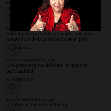
Los editoriales de Alberto Lotuf
Los crímenes de los hijos del poder
Por
Alberto Lotuf
Los editoriales de Alberto Lotuf
Comenzó el juicio de los cuadernos, para
tomar nota de la corrupción en el país
Por
Alberto Lotuf
Los editoriales de Alberto Lotuf
Una gran responsabilidad: la segunda
oportunidad
Por
Alberto Lotuf
Los editoriales de Alberto Lotuf
Octubre, el mes de la ilusión