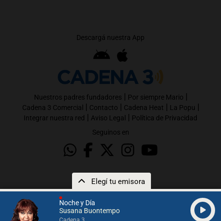
Descargá nuestra App
|
|
Nuestros padres fundadores
Por siempre Mario
|
|
|
|
Cadena 3 Comercial
Contacto
Cadena Heat
La Popu
|
|
Integrar nuestra red
Aviso Legal
Política de Privacidad
Seguinos en
Elegí tu emisora
Noche y Día
Susana Buontempo
Cadena 3