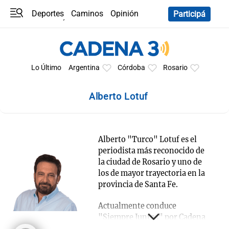
Deportes
Caminos
Opinión
Participá
Programas
Últimas coberturas
Últimas 24 h
En YouTube
Clima
Horóscopo
Lo Último
Argentina
Córdoba
Rosario
Alberto Lotuf
Alberto "Turco" Lotuf es el
periodista más reconocido de
la ciudad de Rosario y uno de
los de mayor trayectoria en la
provincia de Santa Fe.
Actualmente conduce
"Siempre Juntos" por Cadena
3 Rosario.