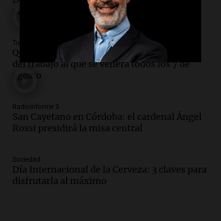
alcohol en sangre en la Autopista Riccheri
Turno Noche
Quién fue San Cayetano, patrono del pan y
del trabajo al que se venera todos los 7 de
agosto
Radioinforme 3
San Cayetano en Córdoba: el cardenal Ángel
Rossi presidirá la misa central
Sociedad
Día Internacional de la Cerveza: 3 claves para
disfrutarla al máximo