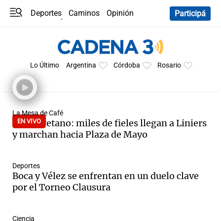
Deportes
Caminos
Opinión
Participá
Programas
Últimas coberturas
Últimas 24 h
En YouTube
Clima
Horóscopo
Lo Último
Argentina
Córdoba
Rosario
La Mesa de Café
San Cayetano: miles de fieles llegan a Liniers
EN VIVO
y marchan hacia Plaza de Mayo
Deportes
Boca y Vélez se enfrentan en un duelo clave
por el Torneo Clausura
Ciencia