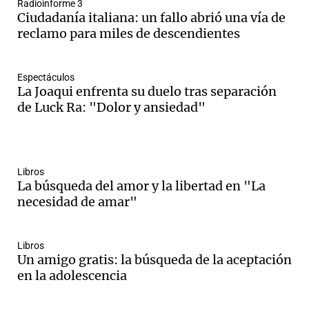
Radioinforme 3
Ciudadanía italiana: un fallo abrió una vía de
reclamo para miles de descendientes
Notas
s
Notas
Espectáculos
La Joaqui enfrenta su duelo tras separación
La Sole en
ial
de Luck Ra: "Dolor y ansiedad"
Mundial 2026
Cadena 3
Libros
La búsqueda del amor y la libertad en "La
necesidad de amar"
Libros
Un amigo gratis: la búsqueda de la aceptación
en la adolescencia