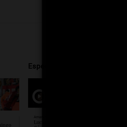
Espectáculos
Amamos Argentina
Luciano Cáceres llega a
mingo