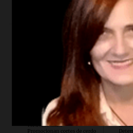
otorgados a Claudio
Calamuchita
Barrelier
Política y Economía
Soci
Viva la Radio Rosario
Socieda
Promocionan cortes de cerdo
Deter