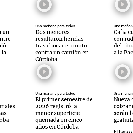
Una mañana para todos
Una mañana
n un
Dos menores
Caña co
ntre
resultaron heridas
con rud
mión
tras chocar en moto
del rit
 la
contra un camión en
a la P
Córdoba
Una mañana para todos
Una mañana
El primer semestre de
Nueva 
imales
2026 registró la
cobrar 
nas
menor superficie
serán l
doba
quemada en cinco
gratuit
años en Córdoba
El Banco 