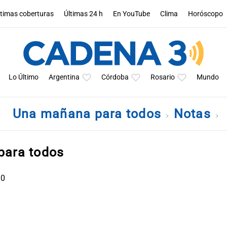
ltimas coberturas
Últimas 24 h
En YouTube
Clima
Horóscopo
Lo Último
Argentina
Córdoba
Rosario
Mundo
Una mañana para todos
Notas
para todos
30