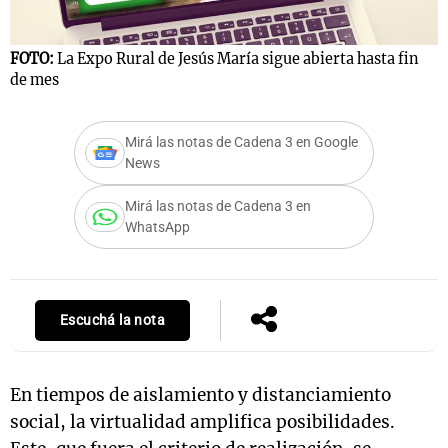
FOTO:
La Expo Rural de Jesús María sigue abierta hasta fin
de mes
Notas
s
Notas
La Sole en
Mirá las notas de Cadena 3 en Google
ial
Mundial 2026
Cadena 3
News
Mirá las notas de Cadena 3 en
WhatsApp
Escuchá la nota
En tiempos de aislamiento y distanciamiento
social, la virtualidad amplifica posibilidades.