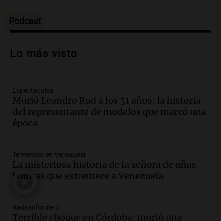
Deportes Rosario
Episodios
Podcast
Audio.
Nuevo desarrollo urbano y casa
del estudiante impulsan el crecimiento
Lo más visto
en Villa María
Panorama Federal
Episodios
Espectáculos
Audio.
La gran exposición de la rural de
Murió Leandro Rud a los 51 años: la historia
la Bulaya abrirá sus puertas mañana con
del representante de modelos que marcó una
diversas actividades y sorpresas
época
Panorama Federal
Episodios
Audio.
Villa María presenta nuevos
Terremoto en Venezuela
edificios y proyecta una casa del
La misteriosa historia de la señora de uñas
estudiante con 48 municipios
bonitas que estremece a Venezuela
involucrados
Panorama Federal
Episodios
Radioinforme 3
Audio.
1° gol de Rosario Central a
Terrible choque en Córdoba: murió una