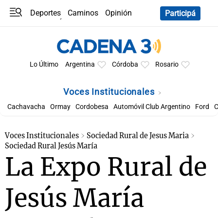
Deportes
Caminos
Opinión
Participá
Programas
Últimas coberturas
Últimas 24 h
En YouTube
Clima
Horóscopo
Lo Último
Argentina
Córdoba
Rosario
Voces Institucionales
Cachavacha
Ormay
Cordobesa
Automóvil Club Argentino
Ford
C
Voces Institucionales
Sociedad Rural de Jesus Maria
Sociedad Rural Jesús María
La Expo Rural de
Jesús María