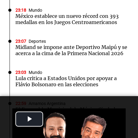
23:18
Mundo
México establece un nuevo récord con 393
medallas en los Juegos Centroamericanos
23:07
Deportes
Midland se impone ante Deportivo Maipú y se
acerca a la cima de la Primera Nacional 2026
23:03
Mundo
Lula critica a Estados Unidos por apoyar a
Flávio Bolsonaro en las elecciones
22:59
Amamos Argentina
El Ensamble Municipal de Música Ciudadana
de Córdoba deleitó a los oyentes de la radio a
Play
puro tango
Video