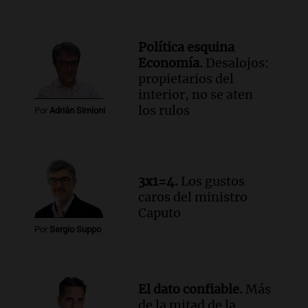
Rosario.
Ahora país
Episodios
Política esquina
Audio.
José Roccuzzo, cortes de carne y
Economía.
Desalojos:
compras de Antonella: bromas en
propietarios del
Rosario.
interior, no se aten
Viva la Radio Rosario
los rulos
Por
Adrián Simioni
Episodios
Audio.
Luciano Cáceres llega a Córdoba a
presentar “Paraíso”, una obra que
cuestiona certezas masculinas
3x1=4.
Los gustos
Amamos Argentina
caros del ministro
Episodios
Caputo
Por
Sergio Suppo
El dato confiable.
Más
de la mitad de la