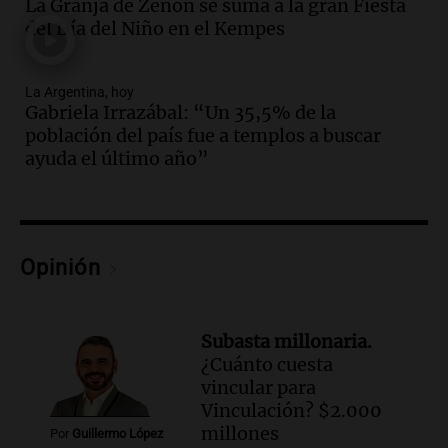
La Granja de Zenón se suma a la gran Fiesta
Episodios
del Día del Niño en el Kempes
Audio.
Aumento de tarifas de luz en San
Luis a partir de agosto por nueva
regulación de la energía
La Argentina, hoy
Gabriela Irrazábal: “Un 35,5% de la
Panorama Federal
población del país fue a templos a buscar
Episodios
ayuda el último año”
Audio.
Gabriela Irrazábal: “Un 35,5% de
la población del país fue a templos a
buscar ayuda el último año”
La Argentina, hoy
Episodios
Opinión
Audio.
"Algo pasó al aterrizar": dudas
sobre la muerte del kitesurfista en
Santa Fe.
Subasta millonaria.
Noticias Rosario
¿Cuánto cuesta
Episodios
vincular para
Audio.
José Roccuzzo, cortes de carne y
Vinculación? $2.000
compras de Antonella: bromas en
millones
Por
Guillermo López