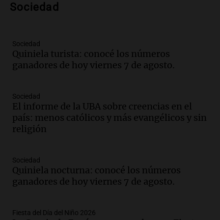
Audio.
Preparativos finales para la gran
Sociedad
exposición en la sociedad rural de
Bulaya este sábado
Panorama Federal
Sociedad
Episodios
Quiniela turista: conocé los números
ganadores de hoy viernes 7 de agosto.
Audio.
Denuncias por represión en el
Congreso y evacuación por derrame de
oxígeno en Montecastro
Sociedad
Panorama Federal
El informe de la UBA sobre creencias en el
Episodios
país: menos católicos y más evangélicos y sin
Audio.
Río Gallegos reporta frío extremo
religión
y llega avión para escuelas de la décima
brigada aérea
Panorama Federal
Sociedad
Episodios
Quiniela nocturna: conocé los números
ganadores de hoy viernes 7 de agosto.
Audio.
La justicia reconoce al COVID
como enfermedad laboral tras la muerte
de un docente
Fiesta del Día del Niño 2026
Panorama Federal