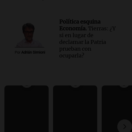
Política esquina
Economía.
Tierras: ¿Y
si en lugar de
declamar la Patria
prueban con
Por
Adrián Simioni
ocuparla?