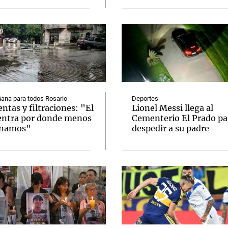
i
Liga Educación Asociación Civil
Jockey Club Córdoba
Flybondi
na Empresa (MPM)
Secco Baterías
Epec
Los Tekis
TAK Argentin
urismo La Rioja
Municipalidad de Villa María
Chery
Audi
Flech
 Seguros
Disco
Tagle
Alta Gracia Cultura Viva
Santa Julia
Al
Holcim - Alta Mezcla
Banco de Alimentos
Sanatorio Allende
Notas
Notas
No
e en Cadena 3
El huracán de Arequito
Cadena 3 en
ana para todos Rosario
Deportes
tas y filtraciones: "El
Lionel Messi llega al
entra por donde menos
Cementerio El Prado pa
inamos"
despedir a su padre