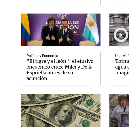
Red de Innovación Local
Farmacias Sánchez Antonioll
Cámara Argentina de la Micro, Pequeña y Media
Lotería de Santa Fe
Municipalidad de Córdoba
T
Georgalos
Ecogas
Nuevocentro Shopping
Sancor
Notas
Notas
Editorial
Mundial 2026
La Sol
Política y Economía
Una Mañ
"El tigre y el león": el efusivo
Tormen
encuentro entre Milei y De la
agua 
Espriella antes de su
imag
asunción