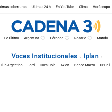
ltimas coberturas
Últimas 24 h
En YouTube
Clima
Horóscopo
Lo Último
Argentina
Córdoba
Rosario
Mundo
Voces Institucionales
Iplan
Club Argentino
Ford
Coca Cola
Axion
Banco Macro
Dr Call
 X
Rossetti Deportes
Abelardo Cuffia
Agrometal
Barujel
Beg
ibertad
Mosto Vinos y Bebidas
Mundo Maipú
Nidera Semillas
Rizobacter
Tomaselli
Turismocity
UPL
Unilever
Óptica Men
nnier
Akron
Pauny
Al Mundo
Amazon
Basf
Bimbo
Car
leret
La Papelera
Lactear
Mainero
McCain
Mercado Libre
Santander
Surcos
Syngenta
Talleres
Telefónica
Toyota
W