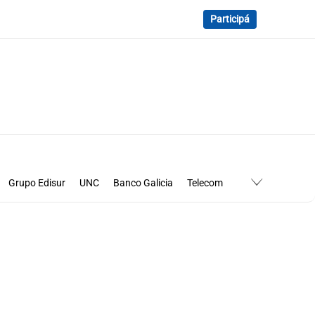
Participá
Grupo Edisur
UNC
Banco Galicia
Telecom
gia Turismo
Bicicletas Enrique
Central de Carnes
NK Semillas
Nutrifarms
Orfeo Superdomo
saque
Softys
Cayelac
DG Automotores
Econovo
refour
CCU
Cencosud
Cordiez
Dow
Falabella
Metalfor
Michelin
Molinos
Monsanto
Nissan
estern Union
Gama
Fecac
Instituto Zunino