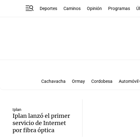
Deportes
Caminos
Opinión
Programas
Ú
Cachavacha
Ormay
Cordobesa
Automóvil 
Hospital Privado
Montironi
Manfrey
Naranja
Fecovita
GNI
Grandiet
John Deere
L
Piersanti Plataformas
Pla S.A
Plantium
Proaco
Iplan
Iplan lanzó el primer
EntreSano
Fajas Deli
Hotel Edelweiss
Salames Mo
servicio de Internet
Falabella
FCA
Fertec
Friar
Gauros
GM
Hi
por fibra óptica
Nufarm
Oscar Pemán
Pedidos Ya
Pfizer