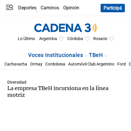
Deportes
Caminos
Opinión
Participá
Programas
Últimas coberturas
Últimas 24 h
En YouTube
Clima
Horóscopo
Lo Último
Argentina
Córdoba
Rosario
Voces Institucionales
TBeH
Cachavacha
Ormay
Cordobesa
Automóvil Club Argentino
Ford
C
Diversidad
La empresa TBeH incursiona en la línea
motriz