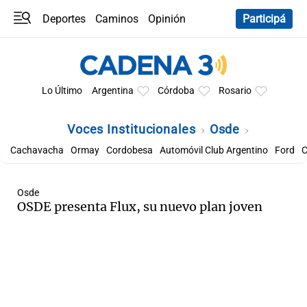
Deportes
Caminos
Opinión
Participá
Programas
Últimas coberturas
Últimas 24 h
En YouTube
Clima
Horóscopo
Lo Último
Argentina
Córdoba
Rosario
Voces Institucionales
Osde
Cachavacha
Ormay
Cordobesa
Automóvil Club Argentino
Ford
C
Osde
OSDE presenta Flux, su nuevo plan joven