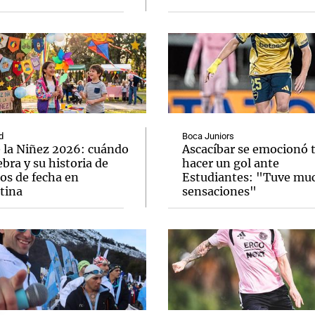
i
Liga Educación Asociación Civil
Jockey Club Córdoba
Flybondi
na Empresa (MPM)
Secco Baterías
Epec
Los Tekis
TAK Argentin
urismo La Rioja
Municipalidad de Villa María
Chery
Audi
Flech
 Seguros
Disco
Tagle
Alta Gracia Cultura Viva
Santa Julia
Al
Holcim - Alta Mezcla
Banco de Alimentos
Sanatorio Allende
Notas
Notas
No
e en Cadena 3
El huracán de Arequito
Cadena 3 en
d
Boca Juniors
e la Niñez 2026: cuándo
Ascacíbar se emocionó 
ebra y su historia de
hacer un gol ante
os de fecha en
Estudiantes: "Tuve mu
tina
sensaciones"