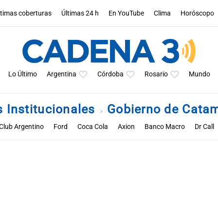
ltimas coberturas
Últimas 24 h
En YouTube
Clima
Horóscopo
Lo Último
Argentina
Córdoba
Rosario
Mundo
 Institucionales
Gobierno de Cata
Club Argentino
Ford
Coca Cola
Axion
Banco Macro
Dr Call
 X
Rossetti Deportes
Abelardo Cuffia
Agrometal
Barujel
Beg
ibertad
Mosto Vinos y Bebidas
Mundo Maipú
Nidera Semillas
Rizobacter
Tomaselli
Turismocity
UPL
Unilever
Óptica Men
nnier
Akron
Pauny
Al Mundo
Amazon
Basf
Bimbo
Car
leret
La Papelera
Lactear
Mainero
McCain
Mercado Libre
Santander
Surcos
Syngenta
Talleres
Telefónica
Toyota
W