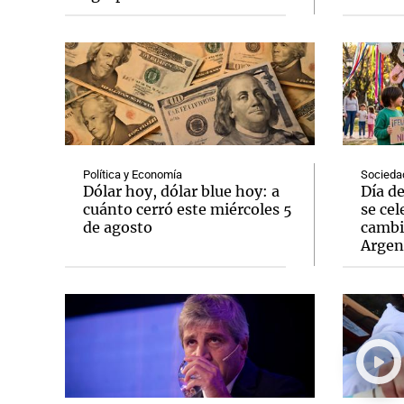
Red de Innovación Local
Farmacias Sánchez Antonioll
Cámara Argentina de la Micro, Pequeña y Media
Lotería de Santa Fe
Municipalidad de Córdoba
T
Georgalos
Ecogas
Nuevocentro Shopping
Sancor
Notas
Notas
Editorial
Mundial 2026
La Sol
Política y Economía
Socieda
Dólar hoy, dólar blue hoy: a
Día d
cuánto cerró este miércoles 5
se cel
de agosto
cambi
Argen