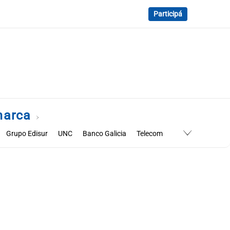
Participá
marca
Grupo Edisur
UNC
Banco Galicia
Telecom
gia Turismo
Bicicletas Enrique
Central de Carnes
NK Semillas
Nutrifarms
Orfeo Superdomo
saque
Softys
Cayelac
DG Automotores
Econovo
refour
CCU
Cencosud
Cordiez
Dow
Falabella
Metalfor
Michelin
Molinos
Monsanto
Nissan
estern Union
Gama
Fecac
Instituto Zunino