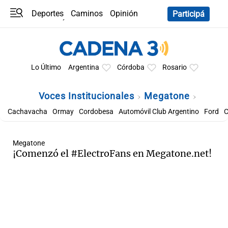
Deportes
Caminos
Opinión
Participá
Programas
Últimas coberturas
Últimas 24 h
En YouTube
Clima
Horóscopo
Lo Último
Argentina
Córdoba
Rosario
Voces Institucionales
Megatone
Cachavacha
Ormay
Cordobesa
Automóvil Club Argentino
Ford
C
Megatone
¡Comenzó el #ElectroFans en Megatone.net!