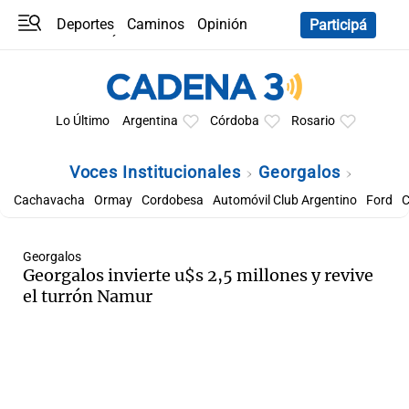
Deportes
Caminos
Opinión
Participá
Programas
Últimas coberturas
Últimas 24 h
En YouTube
Clima
Horóscopo
Lo Último
Argentina
Córdoba
Rosario
Voces Institucionales
Georgalos
Cachavacha
Ormay
Cordobesa
Automóvil Club Argentino
Ford
C
Georgalos
Georgalos invierte u$s 2,5 millones y revive
el turrón Namur