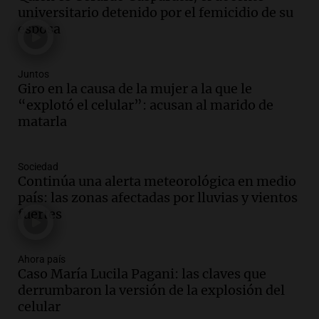
de semana helado y ciudadanos
universitario detenido por el femicidio de su
marchan contra reforma de tierras
esposa
Panorama Federal
Episodios
Juntos
Audio.
El "Mono" de Kapanga
Giro en la causa de la mujer a la que le
adelantó su show en Rosario.
“explotó el celular”: acusan al marido de
Viva la Radio Rosario
matarla
Episodios
Audio.
Condenan a tres años de prisión
Sociedad
en suspenso a hombre por simular robo
Continúa una alerta meteorológica en medio
de recaudación en San Luis
país: las zonas afectadas por lluvias y vientos
Panorama Federal
fuertes
Episodios
Audio.
Medicina reproductiva, entre la
ayuda por problemas de fertilidad y la
Ahora país
Caso María Lucila Pagani: las claves que
ostentación de millonarios
derrumbaron la versión de la explosión del
Amamos Argentina
celular
Episodios