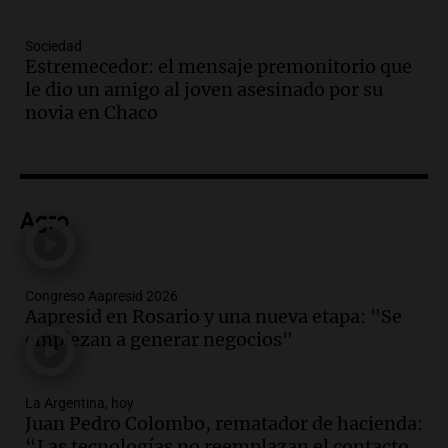
Audio.
El juicio contra Oscar González
avanza con testimonios clave sobre el
Sociedad
accidente en Villa Dolores
Estremecedor: el mensaje premonitorio que
Panorama Federal
le dio un amigo al joven asesinado por su
Episodios
novia en Chaco
Audio.
El teatro Real da la bienvenida a
la temporada Rock Real con bandas
tributo todos los jueves
Panorama Federal
Agro
Episodios
Audio.
Nicolás Marotta, el cordobés de
Recoleta: “Enfrentar a Boca, sea donde
sea, va a ser lindo”
Congreso Aapresid 2026
Aapresid en Rosario y una nueva etapa: "Se
La Cadena del Gol
empiezan a generar negocios"
Episodios
Audio.
Débora Blanca, psicóloga experta
en ludopatía: “Tener el casino en la
La Argentina, hoy
mano es muy peligroso”
Juan Pedro Colombo, rematador de hacienda:
La Argentina, hoy
“Las tecnologías no reemplazan el contacto