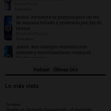
educativos
Turno Noche
Episodios
22:05
Amamos Argentina
Audio.
Mendoza se prepara para un fin
Medicina reproductiva, entre la ayuda por
de semana helado y protestas por ley de
problemas de fertilidad y la ostentación de
tierras
millonarios
Panorama Federal
Episodios
22:05
Tecnología
Audio.
Río Gallegos enfrenta frío
Exhibe tu startup en TechCrunch Disrupt
intenso y movilizaciones contra el
2026 y conéctate con miles de inversores
kirchnerismo
Panorama Federal
Episodios
Podcast
Últimas 24 h
Audio.
Debate en el Senado sobre
propiedad privada y cuestionamientos a
Lo más visto
la soberanía digital en Argentina
Panorama Federal
Episodios
Sociedad
Audio.
Mendoza se prepara para un fin
Quién es Gerardo Gasparutti, el docente