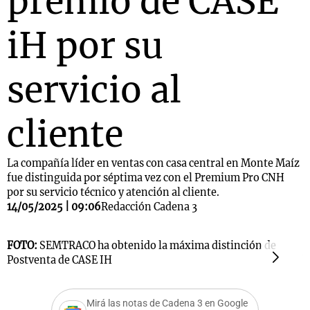
premio de CASE
iH por su
servicio al
cliente
La compañía líder en ventas con casa central en Monte Maíz
fue distinguida por séptima vez con el Premium Pro CNH
por su servicio técnico y atención al cliente.
14/05/2025 | 09:06
Redacción Cadena 3
FOTO:
SEMTRACO ha obtenido la máxima distinción de
F
Postventa de CASE IH
b
Mirá las notas de Cadena 3 en Google