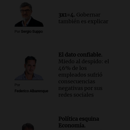
por la Ley de Tierras: "Construyeron un
relato mentiroso"
3x1=4.
Gobernar
Informados al regreso
también es explicar
Episodios
Por
Sergio Suppo
El dato confiable.
Miedo al despido: el
46% de los
empleados sufrió
consecuencias
Por
negativas por sus
Federico Albarenque
redes sociales
Política esquina
Economía.