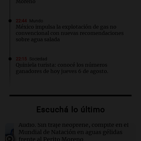
Moreno
22:44
Mundo
México impulsa la explotación de gas no
convencional con nuevas recomendaciones
sobre agua salada
22:15
Sociedad
Quiniela turista: conocé los números
ganadores de hoy jueves 6 de agosto.
22:14
Viva la Radio Rosario
Kapanga celebra sus 30 años en Rosario: "Las
canciones envejecieron bien"
Escuchá lo último
22:10
Amamos Argentina
Audio.
Sin traje neoprene, compite en el
Docentes italianos visitaron la ciudad de
Mundial de Natación en aguas gélidas
Córdoba para interiorizarse sobre los parques
frente al Perito Moreno