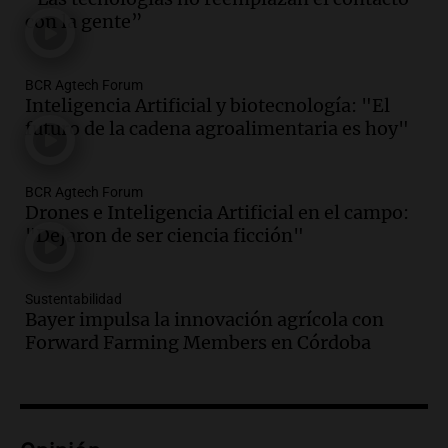
Episodios
con la gente”
Audio.
Docentes italianos visitaron la
ciudad de Córdoba para interiorizarse
BCR Agtech Forum
sobre los parques educativos
Inteligencia Artificial y biotecnología: "El
Amamos Argentina
futuro de la cadena agroalimentaria es hoy"
Episodios
Audio.
Meteorólogo alertó que El Niño
traerá más lluvias y eventos extremos
BCR Agtech Forum
durante la primavera
Drones e Inteligencia Artificial en el campo:
Informados al regreso
"Dejaron de ser ciencia ficción"
Episodios
Audio.
Córdoba sigue trabajando para
Sustentabilidad
restablecer el servicio de electricidad
Bayer impulsa la innovación agrícola con
tras fuertes vientos
Forward Farming Members en Córdoba
Panorama Federal
Episodios
Audio.
Según una encuesta, el 80% de
los empresarios del país cree que la