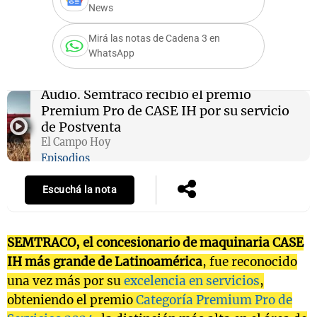
News
Mirá las notas de Cadena 3 en
WhatsApp
Notas
s
Notas
La Sole en
Audio.
Semtraco recibió el premio
ial
Mundial 2026
Cadena 3
Premium Pro de CASE IH por su servicio
de Postventa
El Campo Hoy
Episodios
Escuchá la nota
SEMTRACO, el concesionario de maquinaria CASE
IH más grande de Latinoamérica
, fue reconocido
una vez más por su
excelencia en servicios
,
obteniendo el premio
Categoría Premium Pro de