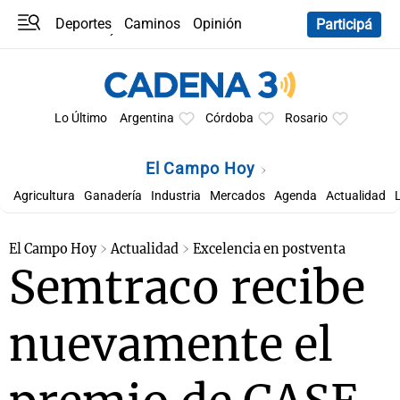
Deportes
Caminos
Opinión
Participá
Programas
Últimas coberturas
Últimas 24 h
En YouTube
Clima
Horóscopo
Lo Último
Argentina
Córdoba
Rosario
El Campo Hoy
Agricultura
Ganadería
Industria
Mercados
Agenda
Actualidad
El Campo Hoy
Actualidad
Excelencia en postventa
Semtraco recibe
nuevamente el