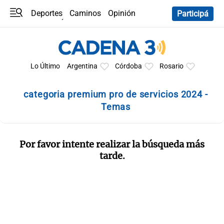
Deportes
Caminos
Opinión
Participá
Programas
Últimas coberturas
Últimas 24 h
En YouTube
Clima
Horóscopo
Lo Último
Argentina
Córdoba
Rosario
categoria premium pro de servicios 2024 -
Temas
Por favor intente realizar la búsqueda más
tarde.