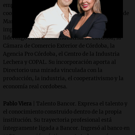
empresarial, industrial, exportadora y
cooperativa. Desde hace casi tres décadas preside
Manfrey, una de las cooperativas lácteas más
importantes del país, y ocupó posiciones de
liderazgo en la Unión Industrial de Córdoba, la
Cámara de Comercio Exterior de Córdoba, la
Agencia Pro Córdoba, el Centro de la Industria
Lechera y COPAL. Su incorporación aporta al
Directorio una mirada vinculada con la
producción, la industria, el cooperativismo y la
economía real cordobesa.
Pablo Viera
| Talento Bancor. Expresa el talento y
el conocimiento construido dentro de la propia
institución. Su trayectoria profesional está
íntegramente ligada a Bancor. Ingresó al banco en