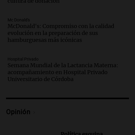
cultura de donación
privada: el ruido que tapa cosas
importantes
Editorial
Mc Donald's
Episodios
McDonald's: Compromiso con la calidad
evolución en la preparación de sus
Audio.
Lanzaron una campaña para que
hamburguesas más icónicas
niños con cáncer reciban regalos por el
día del niño.
La Argentina Posible
Hospital Privado
Episodios
Semana Mundial de la Lactancia Materna:
Audio.
Ganó una beca en la secundaria,
acompañamiento en Hospital Privado
se mudó a Córdoba y hoy lleva la
Universitario de Córdoba
bandera de la universidad
La Argentina Posible
Episodios
Audio.
El 80% de los ejecutivos espera
Opinión
una mejora económica, pero modera
sus expectativas
Ahora país
Episodios
Política esquina