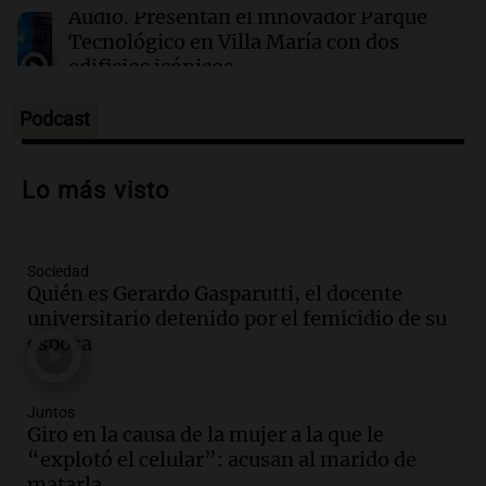
16:50
Mundo
Audio.
Presentan el innovador Parque
Interrupciones en la venta de aguacates
Tecnológico en Villa María con dos
mexicanos a EE. UU.: causas y consecuencias
edificios icónicos
Panorama Federal
Episodios
Podcast
Audio.
Polémica en el fútbol argentino:
árbitros bajo la lupa tras fallos
Lo más visto
controvertidos
Panorama Federal
Episodios
Sociedad
Audio.
El kirchnerismo no logra apoyo
Quién es Gerardo Gasparutti, el docente
para modificar proyecto de propiedad
universitario detenido por el femicidio de su
privada en el Senado Nacional
esposa
Panorama Federal
Episodios
Audio.
Estados Unidos advierte sobre
Juntos
contrato entre cooperativa argentina y
Giro en la causa de la mujer a la que le
Huawei en Neuquén
“explotó el celular”: acusan al marido de
Panorama Federal
matarla