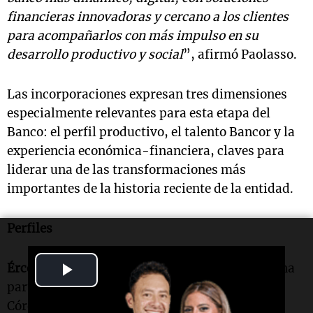
financieras innovadoras y cercano a los clientes
para acompañarlos con más impulso en su
desarrollo productivo y social
”, afirmó Paolasso.
Las incorporaciones expresan tres dimensiones
especialmente relevantes para esta etapa del
Banco: el perfil productivo, el talento Bancor y la
experiencia económica-financiera, claves para
liderar una de las transformaciones más
importantes de la historia reciente de la entidad.
Perfiles
Play
Ércole Felippa
| ADN Productivo. Representa una
parte central de la identidad productiva de
Video
Córdoba. Su trayectoria combina experiencia