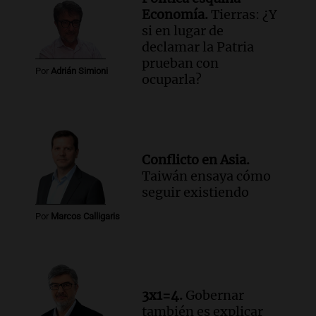
Economía.
Tierras: ¿Y
Audio.
Walter Mazzanti en Cadena 3
si en lugar de
Rosario: "Vamos a estar entre los
declamar la Patria
primeros ocho"
prueban con
Deportes Rosario
Por
Adrián Simioni
ocuparla?
Episodios
Audio.
Avanza el juicio a Oscar González
con nuevas declaraciones de testigos
sobre el accidente
Panorama Federal
Conflicto en Asia.
Episodios
Taiwán ensaya cómo
seguir existiendo
Audio.
El viento complica el combate
del incendio forestal en Villa Yacanto
Por
Marcos Calligaris
Ahora país
Episodios
3x1=4.
Gobernar
también es explicar