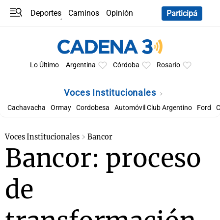
Deportes
Caminos
Opinión
Participá
Programas
Últimas coberturas
Últimas 24 h
En YouTube
Clima
Horóscopo
Lo Último
Argentina
Córdoba
Rosario
Voces Institucionales
Cachavacha
Ormay
Cordobesa
Automóvil Club Argentino
Ford
C
Voces Institucionales
Bancor
Bancor: proceso
de