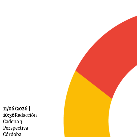
Notas
s
Notas
La Sole en
ial
Mundial 2026
Cadena 3
11/06/2026 |
10:36
Redacción
Cadena 3
Perspectiva
Córdoba