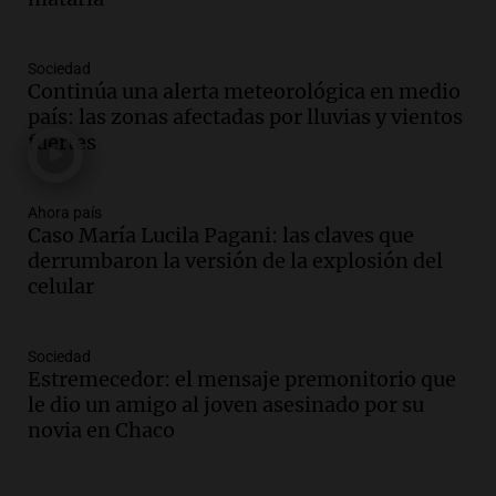
Episodios
Audio.
El vicegobernador de Salta resalta
Sociedad
la presencia de 70.000 bolivianos en la
Continúa una alerta meteorológica en medio
provincia y su integración
país: las zonas afectadas por lluvias y vientos
Panorama Federal
fuertes
Episodios
Audio.
La amiga del Papa León XIV
recordó su paso por Perú: "Nos decía
Ahora país
Caso María Lucila Pagani: las claves que
siempre: ''Difundan el milagro''"
derrumbaron la versión de la explosión del
Viva la Radio
celular
Episodios
Audio.
Santa Fe, segunda provincia con
más femicidios del país, según informe
Sociedad
de Casa del Encuentro
Estremecedor: el mensaje premonitorio que
Panorama Federal
le dio un amigo al joven asesinado por su
Episodios
novia en Chaco
Audio.
Santa Fe reactivará 1.500
viviendas paralizadas tras el cierre de