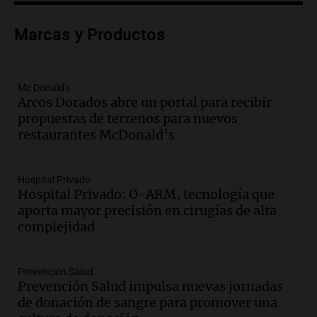
Procrear en la provincia
Panorama Federal
Marcas y Productos
Episodios
Audio.
Debate en el Senado por la ley de
propiedad privada genera preocupación
y críticas entre senadores
Mc Donald's
Arcos Dorados abre un portal para recibir
Panorama Federal
propuestas de terrenos para nuevos
Episodios
restaurantes McDonald’s
Audio.
La comunidad boliviana en Salta:
un pilar cultural y social según Antonio
Marocco
Hospital Privado
Panorama Federal
Hospital Privado: O-ARM, tecnología que
Episodios
aporta mayor precisión en cirugías de alta
Audio.
Ordenan el reintegro de dos
complejidad
niños a Córdoba tras disputa de
custodia en Salta
Prevención Salud
Panorama Federal
Prevención Salud impulsa nuevas jornadas
Episodios
de donación de sangre para promover una
Audio.
Inviolabilidad de la propiedad