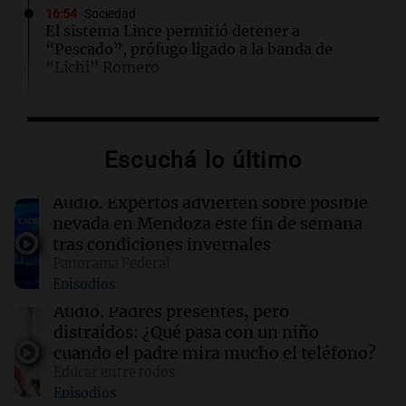
16:54
Sociedad
El sistema Lince permitió detener a
“Pescado”, prófugo ligado a la banda de
“Lichi” Romero
16:53
Mundo
El impacto del calor extremo en la vida diaria
Escuchá lo último
de los estadounidenses, según reciente
encuesta
Audio.
Expertos advierten sobre posible
nevada en Mendoza este fin de semana
16:52
Espectáculos
tras condiciones invernales
Zulma Lobato fue hallada en situación de calle
Panorama Federal
en Paraná y quedó bajo asistencia municipal
Episodios
Audio.
Padres presentes, pero
16:50
Mundo
distraídos: ¿Qué pasa con un niño
Voepass enfrenta acusaciones tras el trágico
cuando el padre mira mucho el teléfono?
accidente aéreo en Brasil que dejó 62 muertos
Educar entre todos
Episodios