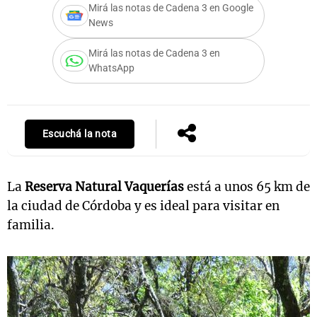
Mirá las notas de Cadena 3 en Google
News
Mirá las notas de Cadena 3 en
Notas
WhatsApp
s
Notas
La Sole en
ial
Mundial 2026
Cadena 3
Escuchá la nota
La
Reserva Natural Vaquerías
está a unos 65 km de
la ciudad de Córdoba y es ideal para visitar en
familia.