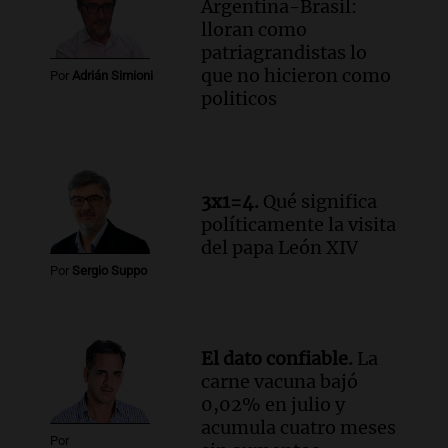
Argentina-Brasil:
la educación y parques
lloran como
Panorama Federal
patriagrandistas lo
Episodios
que no hicieron como
Por
Adrián Simioni
Audio.
El papamóvil de Juan Pablo II
politicos
revive con la visita de León XIV y una
historia nacida en Córdoba
Viva la Radio
Episodios
3x1=4.
Qué significa
Audio.
Monseñor Fenoy celebra la visita
políticamente la visita
de León XIV a Argentina y reflexiona
del papa León XIV
sobre su impacto espiritual
Panorama Federal
Por
Sergio Suppo
Episodios
Audio.
El ministro de Economía de Santa
Fe relativiza el impacto del fallo sobre
El dato confiable.
La
jubilaciones en la provincia
carne vacuna bajó
Panorama Federal
0,02% en julio y
Episodios
acumula cuatro meses
Por