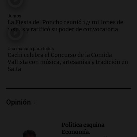
Episodios
Audio.
Ahyre estuvo en el Estudio
Juntos
La Fiesta del Poncho reunió 1,7 millones de
Federal Sancor Seguros y adelantó su
visitas y ratificó su poder de convocatoria
nuevo tema a Cadena 3 Rosario.
Viva la Radio Rosario
Episodios
Una mañana para todos
Audio.
Cierre del Paso Internacional
Cachi celebra el Concurso de la Comida
Cristo Redentor por acumulación de
Vallista con música, artesanías y tradición en
nieve se extiende a 22 días
Salta
Panorama Federal
Episodios
Audio.
Estudiantes de Italia realizan
prácticas docentes en Córdoba para
Opinión
enriquecer su formación educativa
Panorama Federal
Episodios
Política esquina
Audio.
La Universidad de Milán y su
Economía.
colaboración con la municipalidad para