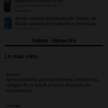
Aapresid Rosario 2026.
Congreso Aapresid 2026
Episodios
01:37
Mundo
Trump señala a Canadá por incendios
Audio.
Fiestas patronales de Ticino: un
forestales, pero los científicos advierten sobre
fin de semana de tradición y diversión
el cambio climático
en el campo
Panorama Federal
Episodios
Podcast
Últimas 24 h
Audio.
Preparativos para la feria en La
Bulalle, Córdoba: actividades y horarios
Lo más visto
de apertura
Panorama Federal
Episodios
Sociedad
Audio.
Río Gallegos enfrenta secuelas de
Alerta amarilla por ciclogénesis: tormentas,
lluvias, senadores manifiestan
ráfagas de 70 km/h y fuerte descenso de
oposición a ley de tierras
temperatura
Panorama Federal
Episodios
Audio.
Mendoza celebra la apertura del
Sociedad