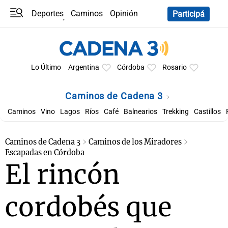
Deportes
Caminos
Opinión
Participá
Programas
Últimas coberturas
Últimas 24 h
En YouTube
Clima
Horóscopo
Lo Último
Argentina
Córdoba
Rosario
Caminos de Cadena 3
Caminos
Vino
Lagos
Ríos
Café
Balnearios
Trekking
Castillos
Caminos de Cadena 3
Caminos de los Miradores
Escapadas en Córdoba
El rincón
cordobés que