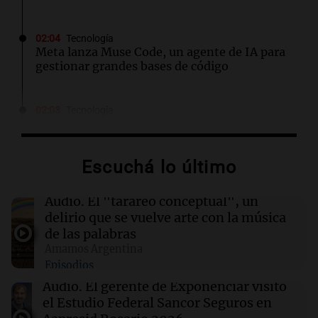
02:04
Tecnología
Meta lanza Muse Code, un agente de IA para
gestionar grandes bases de código
02:03
Tecnología
Travis Kalanick suma a un exejecutivo de Uber
como CFO en su startup de robótica Atoms
Escuchá lo último
02:00
Deportes
Independiente y Atlético Tucumán se
Audio.
El "tarareo conceptual", un
enfrentan en octavos de la Copa Argentina:
delirio que se vuelve arte con la música
horarios y TV
de las palabras
Amamos Argentina
Episodios
01:54
Mundo
Fallecen dos soldados israelíes en Líbano,
Audio.
El gerente de Exponenciar visitó
marcando el primer incidente mortal desde
el Estudio Federal Sancor Seguros en
junio