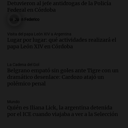
centro de esquí Penitentes Park tras
Detuvieron al jefe antidrogas de la Policía
siete años de cierre por falta de nieve
Federal en Córdoba
Panorama Federal
Por
Juan Federico
Episodios
Audio.
Madres en Rosario piden por la
Visita del papa León XIV a Argentina
Lugar por lugar: qué actividades realizará el
ley Joaquín.
papa León XIV en Córdoba
Viva la Radio Rosario
Episodios
Audio.
Juan Pedro Colombo, rematador
La Cadena del Gol
Belgrano empató sin goles ante Tigre con un
de hacienda: “Las tecnologías no
dramático desenlace: Cardozo atajó un
reemplazan el contacto con la gente”
polémico penal
La Argentina, hoy
Episodios
Audio.
Un trabajador herido tras caer a
Mundo
Quién es Iliana Lick, la argentina detenida
un pozo de 17 metros en Nueva Córdoba
por el ICE cuando viajaba a ver a la Selección
Panorama Federal
Episodios