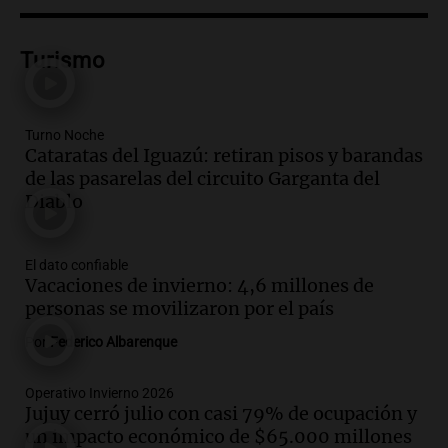
Audio.
Lanzamiento del Tigo 7 CSH: el
nuevo híbrido enchufable de Chery llega
Turismo
al mercado argentino
Panorama Federal
Episodios
Turno Noche
Audio.
Perito Moreno recibe la Copa
Cataratas del Iguazú: retiran pisos y barandas
Mundial de Natación de Invierno con
de las pasarelas del circuito Garganta del
récords y atletas de 20 países
Diablo
Amamos Argentina
Episodios
Audio.
Conductor imputado por
El dato confiable
accidente fatal en San Luis dejó tres
Vacaciones de invierno: 4,6 millones de
jóvenes muertos y un herido grave
personas se movilizaron por el país
Panorama Federal
Por
Federico Albarenque
Episodios
Audio.
Historiador de la UBA celebró la
Operativo Invierno 2026
marcha atrás en la Ley de Tierras:
Jujuy cerró julio con casi 79% de ocupación y
“Frenamos un saqueo de recursos”
un impacto económico de $65.000 millones
Amamos Argentina