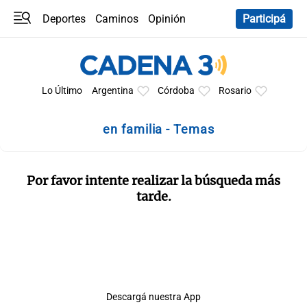
Deportes
Caminos
Opinión
Participá
Programas
Últimas coberturas
Últimas 24 h
En YouTube
Clima
Horóscopo
Lo Último
Argentina
Córdoba
Rosario
en familia - Temas
Por favor intente realizar la búsqueda más
tarde.
Descargá nuestra App