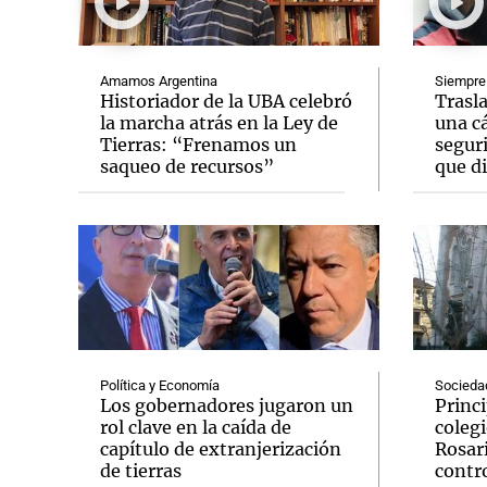
Amamos Argentina
Siempre
Historiador de la UBA celebró
Trasla
la marcha atrás en la Ley de
una c
Tierras: “Frenamos un
segur
Notas
Notas
saqueo de recursos”
que di
Editorial
Mundial 2026
La Sol
Política y Economía
Socieda
Los gobernadores jugaron un
Princi
rol clave en la caída de
colegi
capítulo de extranjerización
Rosari
de tierras
contr