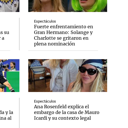
Espectáculos
Fuerte enfrentamiento en
as su
Gran Hermano: Solange y
Notas
 a
Charlotte se gritaron en
tas
Notas
plena nominación
Venezuela de
 Groenlandia
Comprometidos
Madur
Espectáculos
Ana Rosenfeld explica el
a y la
embargo de la casa de Mauro
ina al
Icardi y su contexto legal