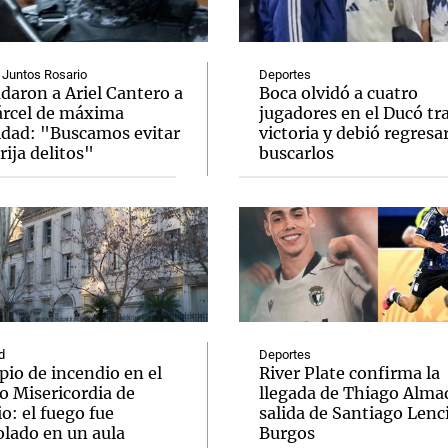
 Juntos Rosario
Deportes
daron a Ariel Cantero a
Boca olvidó a cuatro
árcel de máxima
jugadores en el Ducó tr
idad: "Buscamos evitar
victoria y debió regresar
Notas
Notas
No
rija delitos"
buscarlos
e en Cadena 3
El huracán de Arequito
Cadena 3 en
d
Deportes
pio de incendio en el
River Plate confirma la
o Misericordia de
llegada de Thiago Almad
o: el fuego fue
salida de Santiago Lenc
olado en un aula
Burgos