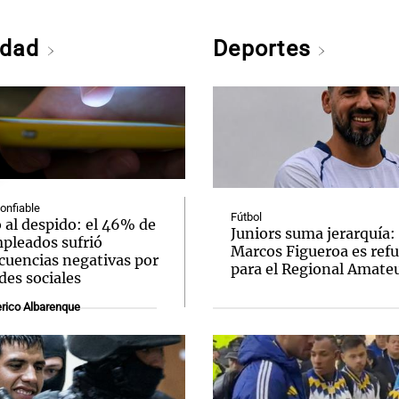
edad
Deportes
confiable
Fútbol
 al despido: el 46% de
Juniors suma jerarquía:
mpleados sufrió
Marcos Figueroa es ref
cuencias negativas por
para el Regional Amate
des sociales
rico Albarenque