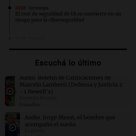
22:03
Tecnología
El test de seguridad de IA se convierte en un
riesgo para la ciberseguridad
21:48
Sociedad
Quini: nadie acertó los seis números y los 3
millones de dólares se repartirán entre 44
apostadores
Escuchá lo último
21:36
Deportes
Audio.
Boletín de Calificaciones de
El futbolista argentino Matías Pourrain
Marcelo Lamberti (Defensa y Justicia 2
permanece detenido en una cárcel de máxima
- 1 Newell's)
seguridad en EE. UU.
Deportes Rosario
Episodios
21:32
Ciencia
Audio.
Jorge Messi, el hombre que
¿Por qué los dinosaurios nunca evolucionaron
a tamaños diminutos si alcanzaron
acompañó el sueño
gigantescas proporciones?
La previa