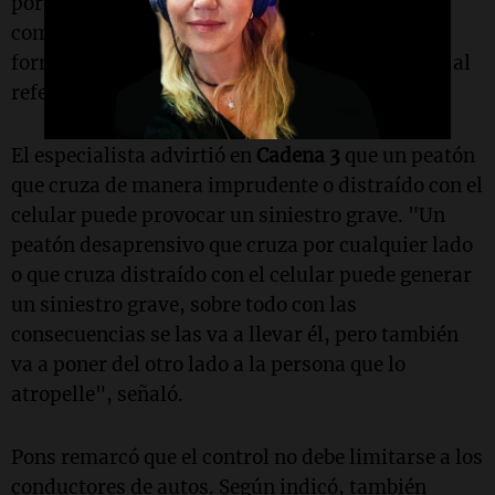
porque el tránsito se hace con todos los
componentes del entorno vial. Los peatones
forman parte de ese entorno vial", afirmó Pons al
referirse a las multas aplicadas en España.
El especialista advirtió en
Cadena 3
que un peatón
que cruza de manera imprudente o distraído con el
celular puede provocar un siniestro grave. "Un
peatón desaprensivo que cruza por cualquier lado
o que cruza distraído con el celular puede generar
un siniestro grave, sobre todo con las
consecuencias se las va a llevar él, pero también
va a poner del otro lado a la persona que lo
atropelle", señaló.
Pons remarcó que el control no debe limitarse a los
conductores de autos. Según indicó, también