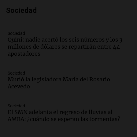
investigación internacional sobre asma
Sociedad
con nueva tecnología médica
Panorama Federal
Episodios
Audio.
Suspenden descuento en SUBE y
Sociedad
Quini: nadie acertó los seis números y los 3
aumentan tarifas del SUBTE en Buenos
millones de dólares se repartirán entre 44
Aires desde agosto
apostadores
Panorama Federal
Episodios
Audio.
Kicillof critica la desregulación
Sociedad
financiera y el aumento de la morosidad
Murió la legisladora María del Rosario
en Buenos Aires
Acevedo
Panorama Federal
Episodios
Sociedad
Audio.
La UNT evalúa apelación ante la
El SMN adelanta el regreso de lluvias al
Corte Suprema tras fallo que aparta a
AMBA: ¿cuándo se esperan las tormentas?
Pagani como rector
Panorama Federal
Episodios