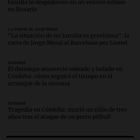
amantes de la astronomía
familia lo despidieron en un velorio íntimo
Amamos los Domingos
en Rosario
Episodios
Audio.
“No entendíamos qué cantaban”:
La muerte de Jorge Messi
la historia del club de Irlanda
"La situación de mi familia es gravísima": la
revolucionado por hinchas argentinos
carta de Jorge Messi al Barcelona por Lionel
Amamos los Domingos
Episodios
Audio.
Crisis diplomática: el embajador
Sociedad
El domingo amaneció soleado y helado en
argentino regresa al país tras conflicto
Córdoba: cómo seguirá el tiempo en el
con Brasil
arranque de la semana
Panorama Federal
Episodios
Audio.
Bomberos asisten a senderista
Sociedad
con fractura de tobillo en refugio Doña
Tragedia en Córdoba: murió un niño de tres
Rosa
años tras el ataque de un perro pitbull
Panorama Federal
Episodios
Audio.
Amaycha del Valle avanza en