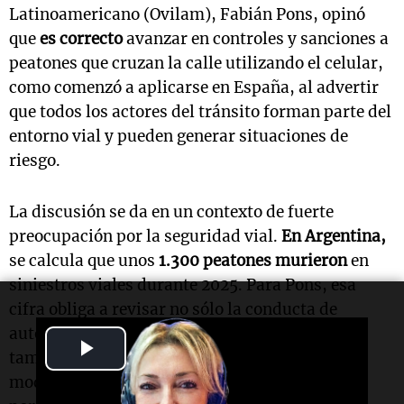
Latinoamericano (Ovilam), Fabián Pons, opinó
que
es correcto
avanzar en controles y sanciones a
peatones que cruzan la calle utilizando el celular,
como comenzó a aplicarse en España, al advertir
que todos los actores del tránsito forman parte del
entorno vial y pueden generar situaciones de
riesgo.
La discusión se da en un contexto de fuerte
preocupación por la seguridad vial.
En Argentina,
se calcula que unos
1.300 peatones murieron
en
siniestros viales durante 2025. Para Pons, esa
cifra obliga a revisar no sólo la conducta de
automovilistas, motociclistas y ciclistas, sino
Play
también la de quienes circulan a pie.
"A mi
modesto entender, creo que es algo correcto,
Video