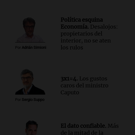
Panorama Federal
Episodios
Audio.
El Tesoro Nacional captura 12
Política esquina
billones de pesos y genera excedente de
Economía.
Desalojos:
liquidez de 4 billones
propietarios del
Panorama Federal
interior, no se aten
Episodios
los rulos
Por
Adrián Simioni
Audio.
La lección del Titanic y la
humildad en tiempos de tormenta
según San Ignacio de Loyola
Panorama Federal
3x1=4.
Los gustos
Episodios
caros del ministro
Audio.
Tormentas y filtraciones: "El
Caputo
agua entra por donde menos
Por
Sergio Suppo
imaginamos"
Una Mañana para todos Rosario
Episodios
El dato confiable.
Más
de la mitad de la