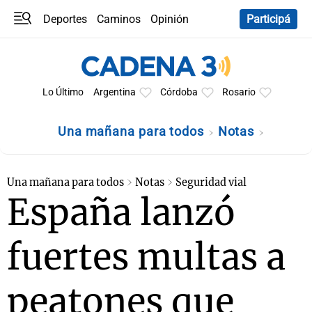
Deportes
Caminos
Opinión
Participá
Programas
Últimas coberturas
Últimas 24 h
En YouTube
Clima
Horóscopo
Lo Último
Argentina
Córdoba
Rosario
Una mañana para todos
Notas
Una mañana para todos
Notas
Seguridad vial
España lanzó
fuertes multas a
peatones que