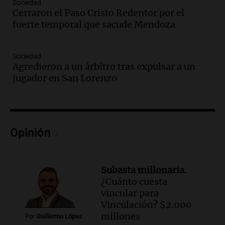
Sociedad
Audio.
El cardenal Ángel Rossi advirtió
Cerraron el Paso Cristo Redentor por el
que la justicia social viene siendo
fuerte temporal que sacude Mendoza
“despreciada y burlada”
Santa Misa
Sociedad
Episodios
Agredieron a un árbitro tras expulsar a un
Audio.
La Bulaya se prepara para el cierre
jugador en San Lorenzo
de su gran muestra anual con la
participación de miles de visitantes
Panorama Federal
Episodios
Audio.
El Senado de Santa Fe aprueba
Opinión
Ley de Emergencia Hídrica ante el
fenómeno del Niño
Panorama Federal
Subasta millonaria.
Episodios
¿Cuánto cuesta
Audio.
Una mujer de 40 años muere en
vincular para
un accidente en la Ruta 321 cerca de
Vinculación? $2.000
García Fernández
millones
Por
Guillermo López