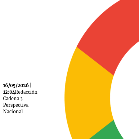
Notas
s
Notas
La Sole en
ial
Mundial 2026
Cadena 3
16/05/2026 |
12:04
Redacción
Cadena 3
Perspectiva
Nacional