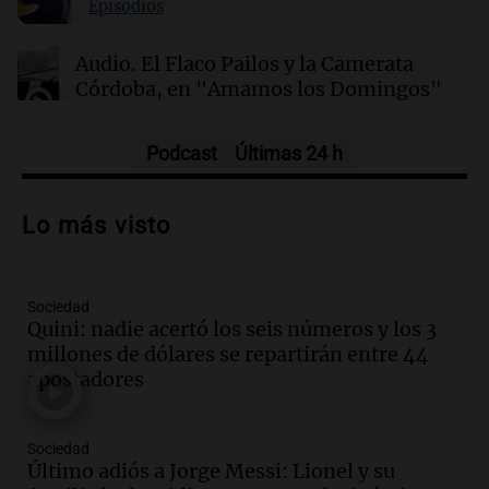
Episodios
21:31
Ciencia
Audio.
El Flaco Pailos y la Camerata
Químicos rompen barreras en reacciones
Córdoba, en "Amamos los Domingos"
químicas al liberar electrones directamente en
solución
Amamos los Domingos
Episodios
Podcast
Últimas 24 h
Audio.
Patricia Palmer y Mario Pasik
hablaron de su obra en Cadena 3
Lo más visto
Amamos los Domingos
Episodios
Sociedad
Audio.
Córdoba espera a León XIV con el
Quini: nadie acertó los seis números y los 3
recuerdo del paso de Juan Pablo II: "Te
millones de dólares se repartirán entre 44
traspasaba con la mirada"
apostadores
Amamos los Domingos
Episodios
Audio.
El observatorio de Bosque Alegre,
Sociedad
un imperdible cordobés para los
Último adiós a Jorge Messi: Lionel y su