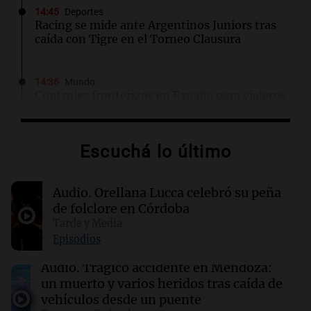
14:45
Deportes
Racing se mide ante Argentinos Juniors tras
caída con Tigre en el Torneo Clausura
14:36
Mundo
Controles fronterizos en España para viajeros
italianos tras sanciones de Italia
Escuchá lo último
14:23
Una mañana para todos
Voluntarios limpiaron 9.000 metros del río
Suquía y retiraron hasta 800 kilos de basura
Audio.
Orellana Lucca celebró su peña
por jornada
de folclore en Córdoba
Tarde y Media
14:22
Una mañana para todos
Episodios
Matías Pourrain sigue detenido: "Tres
hombres se lo llevaron para hacerle preguntas
Audio.
Trágico accidente en Mendoza:
y nunca regresó"
un muerto y varios heridos tras caída de
vehículos desde un puente