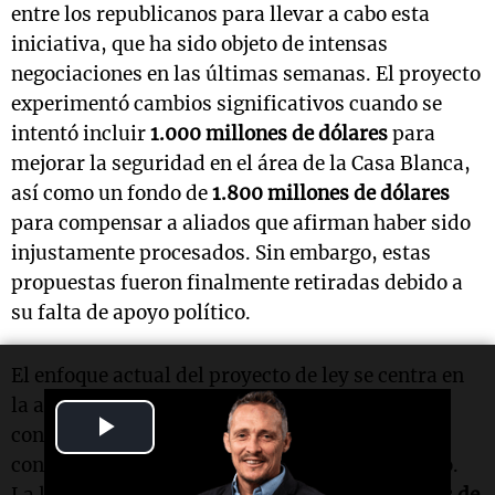
entre los republicanos para llevar a cabo esta
iniciativa, que ha sido objeto de intensas
negociaciones en las últimas semanas. El proyecto
experimentó cambios significativos cuando se
intentó incluir
1.000 millones de dólares
para
mejorar la seguridad en el área de la Casa Blanca,
así como un fondo de
1.800 millones de dólares
para compensar a aliados que afirman haber sido
injustamente procesados. Sin embargo, estas
propuestas fueron finalmente retiradas debido a
su falta de apoyo político.
El enfoque actual del proyecto de ley se centra en
la aplicación de leyes migratorias, un tema
Play
considerado clave por los republicanos en el
contexto de las elecciones de mitad de mandato.
Video
La legislación propone asignar
38.000 millones de