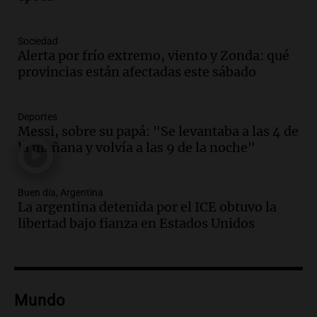
tradicional Toreo de la Vincha
Una mañana para todos
Sociedad
Episodios
Alerta por frío extremo, viento y Zonda: qué
Audio.
Borges, abogada de Pourrain:
provincias están afectadas este sábado
"Tres hombres se lo llevaron para
hacerle preguntas y nunca regresó"
Una mañana para todos
Deportes
Episodios
Messi, sobre su papá: "Se levantaba a las 4 de
la mañana y volvía a las 9 de la noche"
Audio.
Voluntarios limpiaron 9.000
metros del río Suquía y retiraron hasta
800 kilos de basura por jornada
Buen día, Argentina
Una mañana para todos
La argentina detenida por el ICE obtuvo la
Episodios
libertad bajo fianza en Estados Unidos
Audio.
La historia de la servilleta que
firmó Jorge Messi para el primer
contrato de Leo con Barcelona
Una mañana para todos
Episodios
Mundo