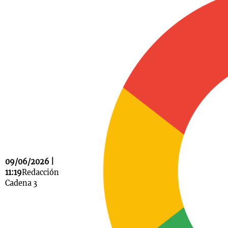
Notas
s
Notas
La Sole en
ial
Mundial 2026
Cadena 3
09/06/2026 |
11:19
Redacción
Cadena 3