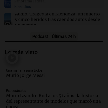
Panorama Federal
14:21
Deportes Rosario
Episodios
El recuerdo de Ignacio Boero al padre de
Lionel Messi: “Hasta siempre, Jorge”
Audio.
Tragedia en Mendoza: un muerto
y cinco heridos tras caer dos autos desde
un puente
Una mañana para todos
Episodios
Podcast
Últimas 24 h
Audio.
Messi llegará esta noche a
Rosario para acompañar a su familia
Lo más visto
tras la muerte de su papá
Una mañana para todos
Episodios
Una mañana para todos
Audio.
Ley de Propiedad Privada: el revés
Murió Jorge Messi
en el Congreso expuso una debilidad
comunicacional del Gobierno
Una mañana para todos
Espectáculos
Episodios
Murió Leandro Rud a los 51 años: la historia
Audio.
Casabindo se prepara para una
del representante de modelos que marcó una
celebración única: 30.000 turistas y el
época