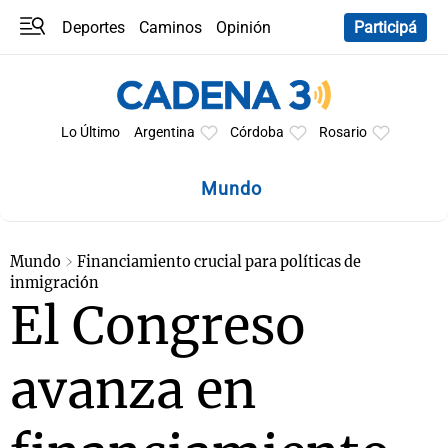
Deportes
Caminos
Opinión
Participá
Programas
Últimas coberturas
Últimas 24 h
En YouTube
Clima
Horóscopo
Lo Último
Argentina
Córdoba
Rosario
Mundo
Mundo
Financiamiento crucial para políticas de
inmigración
El Congreso
avanza en