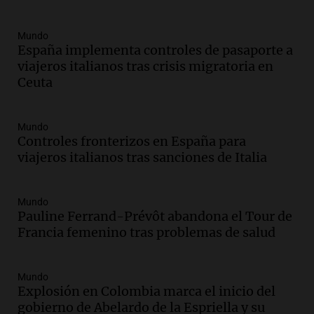
Audio.
Joan Gaspart: "Sin Jorge, no sé si
Messi hubiera llegado adonde llegó"
Mundo
Una mañana para todos
España implementa controles de pasaporte a
Episodios
viajeros italianos tras crisis migratoria en
Ceuta
Audio.
El orgullo y el sueño argentino de
Jorge Messi en una entrevista con Rony
Vargas en 2007
Mundo
Una mañana para todos
Controles fronterizos en España para
Episodios
viajeros italianos tras sanciones de Italia
Audio.
El abuelo de Agostina Vega, tras
las nuevas detenciones: "En esa casa
todos tenían algo que ver"
Mundo
Pauline Ferrand-Prévôt abandona el Tour de
Una mañana para todos
Francia femenino tras problemas de salud
Episodios
Audio.
Una nutricionista derribó el mito
del desayuno ideal: qué alimentos
Mundo
conviene priorizar
Explosión en Colombia marca el inicio del
Una mañana para todos
gobierno de Abelardo de la Espriella y su