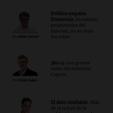
Una mañana para todos
Episodios
Política esquina
Audio.
Chile planteó mejorar la
Economía.
Desalojos:
conectividad fronteriza, aérea y digital
propietarios del
con Jujuy
interior, no se aten
Panorama Federal
los rulos
Por
Adrián Simioni
Episodios
Audio.
Del fitness a la longevidad: por
qué crece el consumo de alimentos con
proteínas
3x1=4.
Los gustos
Una mañana para todos
caros del ministro
Episodios
Caputo
Audio.
Investigan un asalto millonario a
Por
Sergio Suppo
la cooperativa Talamochita en Villa
María
Panorama Federal
Episodios
El dato confiable.
Más
de la mitad de la