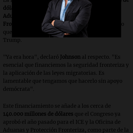
dólares
al
Servicio de Inmigración y Control de
Aduanas (ICE)
,
26.000 millones
a la
Patrulla
Fronteriza
y
5.000 millones
para imprevistos, lo
que refuerza la agenda de deportaciones de
Trump.
"Ya era hora", declaró
Johnson
al respecto. "Es
esencial que financiemos la seguridad fronteriza y
la aplicación de las leyes migratorias. Es
lamentable que tengamos que hacerlo sin apoyo
demócrata".
Este financiamiento se añade a los cerca de
140.000 millones de dólares
que el Congreso ya
aprobó el año pasado para el ICE y la Oficina de
Aduanas y Protección Fronteriza, como parte de la