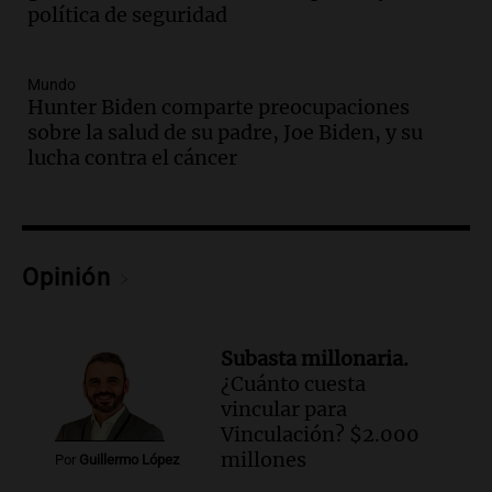
Episodios
política de seguridad
Audio.
Murió Jorge Messi
Mundo
Una mañana para todos
Hunter Biden comparte preocupaciones
Episodios
sobre la salud de su padre, Joe Biden, y su
lucha contra el cáncer
Audio.
Mateo, a los 25 años, lucha
contra el tiempo: necesita un trasplante
para poder seguir viviend
Una mañana para todos
Episodios
Opinión
Audio.
Estiman que la inflación nacional
de julio será menor al 2,9% registrado
en CABA
Subasta millonaria.
Una mañana para todos
¿Cuánto cuesta
Episodios
vincular para
Audio.
Altas Cumbres: rescataron a una
Vinculación? $2.000
cabra que llevaba ocho días atrapada en
millones
Por
Guillermo López
un precipicio