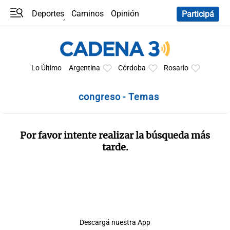
Deportes
Caminos
Opinión
Participá
Programas
Últimas coberturas
Últimas 24 h
En YouTube
Clima
Horóscopo
Lo Último
Argentina
Córdoba
Rosario
congreso - Temas
Por favor intente realizar la búsqueda más
tarde.
Descargá nuestra App