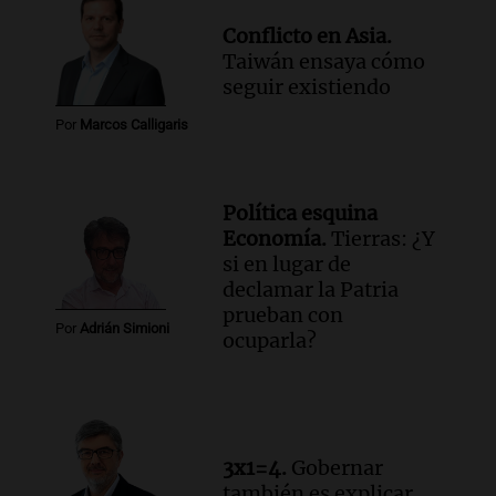
ley de propiedad privada
Informados al regreso
Conflicto en Asia.
Episodios
Taiwán ensaya cómo
Audio.
Debate en el Senado y protesta
seguir existiendo
en Rosario contra la ley de Propiedad
Por
Marcos Calligaris
Privada.
Viva la Radio Rosario
Episodios
Política esquina
Audio.
Manifestación en Rosario contra
Economía.
Tierras: ¿Y
la ley de Propiedad Privada debatida en
si en lugar de
el Senado.
declamar la Patria
Viva la Radio Rosario
prueban con
Episodios
Por
Adrián Simioni
ocuparla?
Audio.
Luis Juez cuestionó la polémica
por la Ley de Tierras: "Construyeron un
relato mentiroso"
Informados al regreso
Episodios
3x1=4.
Gobernar
también es explicar