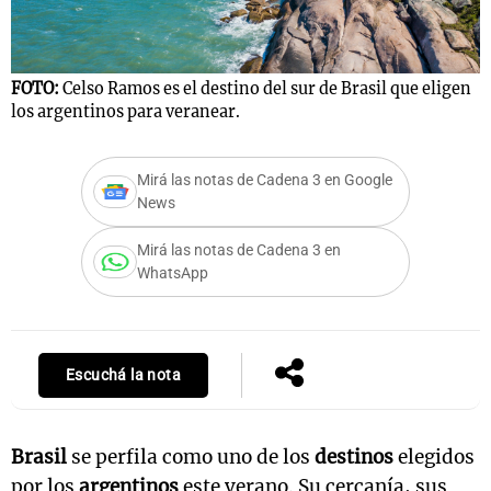
FOTO:
Celso Ramos es el destino del sur de Brasil que eligen
Notas
los argentinos para veranear.
s
Notas
La Sole en
ial
Mundial 2026
Cadena 3
Mirá las notas de Cadena 3 en Google
News
Mirá las notas de Cadena 3 en
WhatsApp
Escuchá la nota
Brasil
se perfila como uno de los
destinos
elegidos
por los
argentinos
este verano. Su cercanía, sus