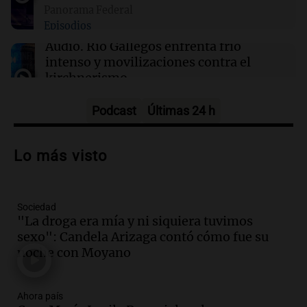
23:48
Sociedad
Panorama Federal
Enfrentamientos y caos en la protesta contra
Episodios
la Ley de Inviolabilidad de la Propiedad
Privada
Audio.
Río Gallegos enfrenta frío
intenso y movilizaciones contra el
kirchnerismo
Panorama Federal
Episodios
Podcast
Últimas 24 h
Audio.
Debate en el Senado sobre
propiedad privada y cuestionamientos a
Lo más visto
la soberanía digital en Argentina
Panorama Federal
Episodios
Sociedad
Audio.
Mendoza se prepara para un fin
"La droga era mía y ni siquiera tuvimos
de semana helado y ciudadanos
sexo": Candela Arizaga contó cómo fue su
marchan contra reforma de tierras
noche con Moyano
Panorama Federal
Episodios
Ahora país
Audio.
El "Mono" de Kapanga