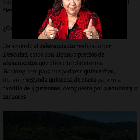
hacen un
parate para pernoctar
. Sin embargo, el
tiempo en ruta
está estimado en casi
22 horas
.
¿Cuánto cuesta alojarse?
De acuerdo al
relevamiento
realizado por
Descubrí
, estos son algunos
precios de
alojamientos
que ofrece la plataforma
Booking.com
para hospedarse
quince días
,
durante
segunda quincena de enero
para una
familia de
4 personas
, compuesta por
2 adultos y 2
menores
: