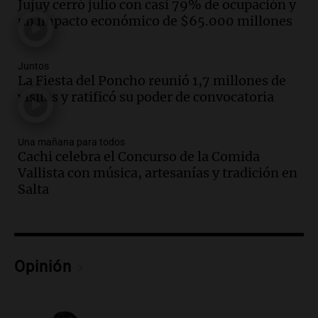
Jujuy cerró julio con casi 79% de ocupación y
Episodios
un impacto económico de $65.000 millones
Audio.
Meteorólogo alertó que El Niño
traerá más lluvias y eventos extremos
durante la primavera
Juntos
La Fiesta del Poncho reunió 1,7 millones de
Informados al regreso
visitas y ratificó su poder de convocatoria
Episodios
Audio.
Córdoba sigue trabajando para
restablecer el servicio de electricidad
Una mañana para todos
tras fuertes vientos
Cachi celebra el Concurso de la Comida
Panorama Federal
Vallista con música, artesanías y tradición en
Episodios
Salta
Audio.
Según una encuesta, el 80% de
los empresarios del país cree que la
economía mejorará el próximo año
Amamos Argentina
Opinión
Episodios
Audio.
Carolina Losada: "Faltó que el
oficialismo la explique mejor" sobre la