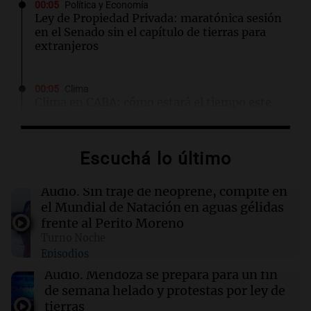
00:05
Política y Economía
Ley de Propiedad Privada: maratónica sesión
en el Senado sin el capítulo de tierras para
extranjeros
00:05
Clima
Clima en CABA: cómo estará el tiempo este
viernes 7 de agosto
Escuchá lo último
00:00
Clima
Clima en Córdoba: cómo estará el tiempo este
viernes 7 de agosto
Audio.
Sin traje de neoprene, compite en
el Mundial de Natación en aguas gélidas
frente al Perito Moreno
23:50
Deportes
Turno Noche
Manuel Tripano se consagró nuevamente
Episodios
campeón panamericano de canotaje eslalon
en Canadá
Audio.
Mendoza se prepara para un fin
de semana helado y protestas por ley de
tierras