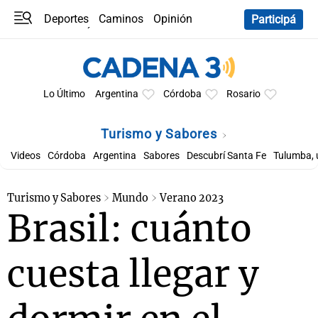
Deportes
Caminos
Opinión
Participá
Programas
Últimas coberturas
Últimas 24 h
En YouTube
Clima
Horóscopo
Lo Último
Argentina
Córdoba
Rosario
Turismo y Sabores
Videos
Córdoba
Argentina
Sabores
Descubrí Santa Fe
Tulumba, 
Turismo y Sabores
Mundo
Verano 2023
Brasil: cuánto
cuesta llegar y