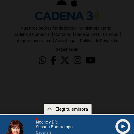
|
|
Nuestros padres fundadores
Por siempre Mario
|
|
|
|
Cadena 3 Comercial
Contacto
Cadena Heat
La Popu
|
|
Integrar nuestra red
Aviso Legal
Política de Privacidad
Seguinos en
Elegí tu emisora
Noche y Día
Susana Buontempo
Cadena 3