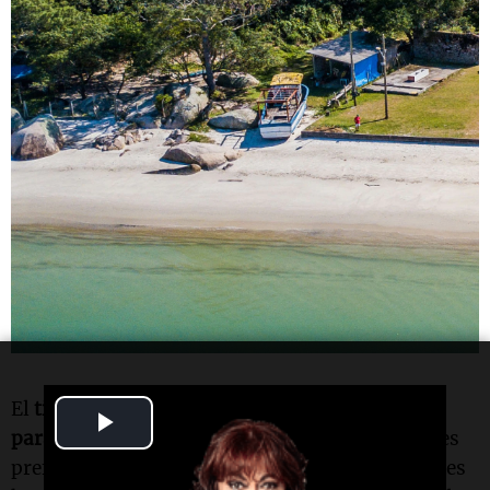
El
tiempo de viaje
dependerá
de la
cantidad de
Play
paradas
que se hagan en el trayecto. Hay quienes
Video
prefieren hacer el
viaje en un sólo tirón
, y quienes