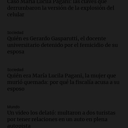
Caso María Lucila Pagani: las claves que
adelantó su show en Rosario.
derrumbaron la versión de la explosión del
Viva la Radio Rosario
celular
Episodios
Audio.
Condenan a tres años de prisión
Sociedad
en suspenso a hombre por simular robo
Quién es Gerardo Gasparutti, el docente
de recaudación en San Luis
universitario detenido por el femicidio de su
Panorama Federal
esposa
Episodios
Audio.
Medicina reproductiva, entre la
ayuda por problemas de fertilidad y la
Sociedad
Quién era María Lucila Pagani, la mujer que
ostentación de millonarios
murió quemada: por qué la fiscalía acusa a su
Amamos Argentina
esposo
Episodios
Audio.
El juicio contra Oscar González
avanza con testimonios clave sobre el
Mundo
accidente en Villa Dolores
Un video los delató: multaron a dos turistas
Panorama Federal
por tener relaciones en un auto en plena
Episodios
autopista