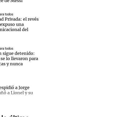
re de Messi
ra todos
d Privada: el revés
 expuso una
nicacional del
Notas
tas
Notas
Venezuela de
 Groenlandia
Comprometidos
Madur
ra todos
n sigue detenido:
e lo llevaron para
tas y nunca
spidió a Jorge
ñó a Lionel y su
Messi
 esta
 minuto de