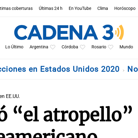
ltimas coberturas
Últimas 24 h
En YouTube
Clima
Horóscopo
Lo Último
Argentina
Córdoba
Rosario
Mundo
cciones en Estados Unidos 2020
No
en EE.UU.
 “el atropello” 
eamericano