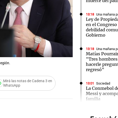
muerte del pad
13:18
Una mañana pa
Ley de Propieda
en el Congreso
debilidad comu
Gobierno
Notas
Notas
No
e en Cadena 3
El huracán de Arequito
Cadena 3 en
13:18
Una mañana pa
Matías Pourrai
"Tres hombres s
región.
hacerle pregun
regresó"
Mirá las notas de Cadena 3 en
13:01
Sociedad
WhatsApp
La Conmebol de
Messi y acompa
Audio.
familia
llegará
12:40
Sociedad
AFA dispuso un