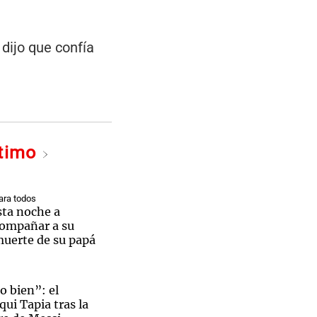
 dijo que confía
ltimo
ra todos
sta noche a
compañar a su
 muerte de su papá
o bien”: el
ui Tapia tras la