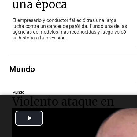
una época
El empresario y conductor falleció tras una larga
lucha contra un cáncer de parótida. Fundó una de las
agencias de modelos más reconocidas y luego volcó
su historia a la televisión.
Mundo
Mundo
Violento ataque en
República
Play
Democrática del
Video