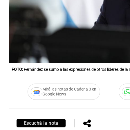
Notas
Notas
Editorial
Mundial 2026
La Sol
FOTO:
Fernández se sumó a las expresiones de otros líderes de la 
Mirá las notas de Cadena 3 en
Google News
Escuchá la nota