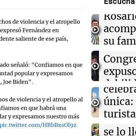
Escuchá 
noche 
silencio y braz
Audio.
fallecimiento d
Rosari
Propi
os de violencia y el atropello
acomp
12:39
Sociedad
 expresó Fernández en
Privad
“Rosarino de a
Audio.
su fami
dente saliente de ese país,
Javkin despidió
revés 
Casabi
la mue
Congr
12:35
Sociedad
Se incendió un 
prepar
papá
stado señaló: "Confiamos en que
Arroyito: hubo
expus
evacuados
luntad popular y expresamos
una
Una mañana
Audio.
debili
, Joe Biden".
Episodios
celebr
12:35
La Popu
aboga
comun
La Mona Jiméne
única:
s de violencia y el atropello al
sentido mensaje
Pourra
del Go
muerte de su p
fiamos en que habrá una
turista
Audio.
pular y expresamos nuestro más
"Tres
Una mañana
tradic
pic.twitter.com/HRbBxsOl9z
Episodios
Volunt
se lo l