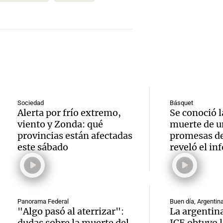
llegó"
abuelo
Jorge 
Una mañana
Episodios
Agosti
una en
Audio.
tras l
con R
Nutric
detenc
Vargas
derrib
"En es
Una mañana
del de
Sociedad
Básquet
Episodios
Alerta por frío extremo,
Se conoció l
todos 
ideal: 
viento y Zonda: qué
muerte de u
algo q
provincias están afectadas
promesas de
alimen
este sábado
reveló el in
Una mañana
convi
Episodios
Audio.
Audio
priori
a los 2
Jorge
Panorama Federal
Buen día, Argentin
día ?
"Algo pasó al aterrizar":
La argentina
lucha 
Una mañan
dudas sobre la muerte del
ICE obtuvo l