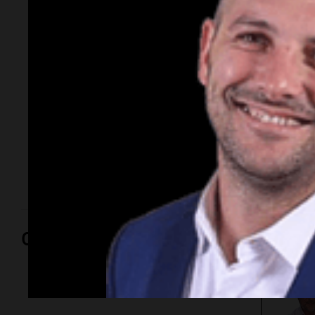
Congo deja al menos
13 muertos por
grupo extremista
Un ataque de insurgentes vinculados al Estado
Islámico en una aldea del Congo dejó al menos 13
muertos. Las víctimas fueron sorprendidas en su
hogar mientras los atacantes incendiaron y
saquearon propiedades.
Opinión