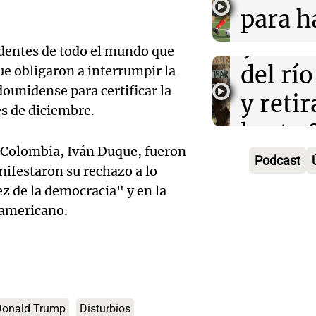
Toreo 
limpia
para h
Vinch
Audio.
9.000
pregun
identes de todo el mundo que
Una mañana
histori
del rí
nunca
e obligaron a interrumpir la
Episodios
ounidense para certificar la
servil
y reti
regres
es de diciembre.
firmó 
hasta 
Una mañana
Episodios
de Colombia, Iván Duque, fueron
Messi 
de bas
Podcast
Audio.
nifestaron su rechazo a lo
prime
jornad
ez de la democracia" y en la
Gaspar
teamericano.
contra
Una mañana
Audio.
Jorge, 
Episodios
Leo c
orgullo
Messi 
Barcel
sueño
llegad
Una mañana
Audio.
argent
Donald Trump
Disturbios
Episodios