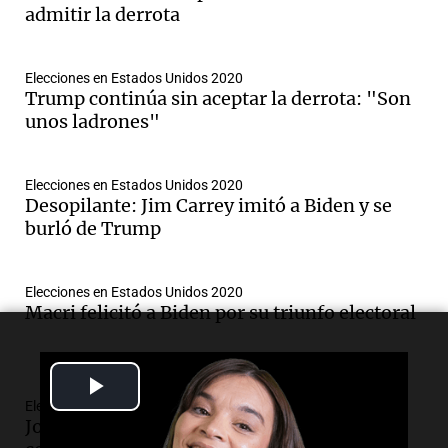
admitir la derrota
Elecciones en Estados Unidos 2020
Trump continúa sin aceptar la derrota: "Son
unos ladrones"
Elecciones en Estados Unidos 2020
Desopilante: Jim Carrey imitó a Biden y se
burló de Trump
Elecciones en Estados Unidos 2020
Macri felicitó a Biden por su triunfo electoral
Play
Elecciones en Estados Unidos 2020
Video
Joe Biden: "Fue una victoria clara y