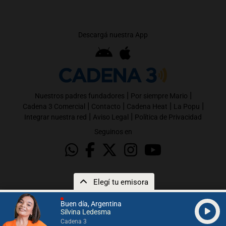
Descargá nuestra App
|
|
Nuestros padres fundadores
Por siempre Mario
|
|
|
|
Cadena 3 Comercial
Contacto
Cadena Heat
La Popu
|
|
Integrar nuestra red
Aviso Legal
Política de Privacidad
Seguinos en
Elegí tu emisora
Buen día, Argentina
Silvina Ledesma
Cadena 3