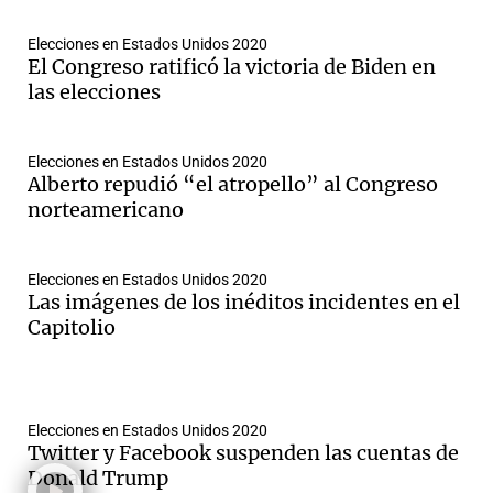
Elecciones en Estados Unidos 2020
El Congreso ratificó la victoria de Biden en
las elecciones
Notas
s
Notas
La Sole en
Elecciones en Estados Unidos 2020
ial
Mundial 2026
Cadena 3
Alberto repudió “el atropello” al Congreso
norteamericano
Elecciones en Estados Unidos 2020
Las imágenes de los inéditos incidentes en el
Capitolio
Elecciones en Estados Unidos 2020
Twitter y Facebook suspenden las cuentas de
Donald Trump