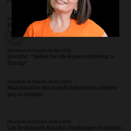
convincente"
Elecciones en Estados Unidos 2020
El mensaje de Alberto y CFK para Joe Biden
por su victoria
Elecciones en Estados Unidos 2020
Zovatto: "Biden fue ideal para enfrentar a
Trump"
Elecciones en Estados Unidos 2020
Mandatarios del mundo felicitaron a Biden
por su triunfo
Elecciones en Estados Unidos 2020
Los festejos en Estados Unidos por el triunfo