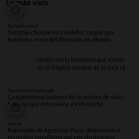
Lo más visto
diversas atracciones para todos
Panorama Federal
Episodios
Radioinforme 3
Audio.
Se atrincheró la intendenta
Terrible choque en Córdoba: murió una
interina de Villa Santa Cruz del Lago
bombera cerca del Mercado de Abasto
tras ser destituida
Ahora país
Episodios
Quién era la bombera que murió
Audio.
Anuncian los ganadores de
en el trágico choque de la ruta 19
premios en Cadena 3: más de 15.000
mensajes recibidos
Noticias
Terremoto en Venezuela
Episodios
La misteriosa historia de la señora de uñas
Audio.
La Rioja inicia pago de bonos y
bonitas que estremece a Venezuela
avanza en discusión electoral y
protección de tierras
Panorama Federal
Juntos
Femicidio de Agostina Vega: detuvieron a
Episodios
otros dos inquilinos por encubrimiento