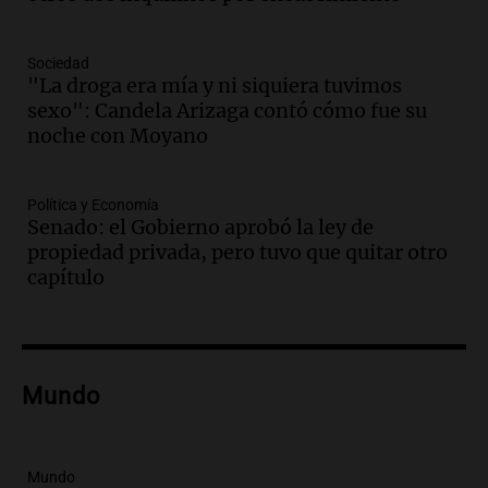
Audio.
Los Tekis presentaron
"Cordillera y Mar" y llenaron de
carnaval el estudio de Cadena 3
Sociedad
Juntos
"La droga era mía y ni siquiera tuvimos
Episodios
sexo": Candela Arizaga contó cómo fue su
Audio.
La Expo La Bulaye 2026
noche con Moyano
comienza con sorpresas y grandes
premios para los visitantes
Política y Economía
Noticias
Senado: el Gobierno aprobó la ley de
Episodios
propiedad privada, pero tuvo que quitar otro
Audio.
Córdoba: destituyeron a la
capítulo
intendenta interina de Villa Santa Cruz
del Lago y se atrincheró
Juntos
Episodios
Audio.
Clases de tango y milonga en la
Mundo
Confitería El Oriental: una propuesta
cultural imperdible
Noticias
Mundo