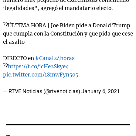
número muy pequeño de extremistas cometiendo
ilegalidades", agregó el mandatario electo.
??ÚLTIMA HORA | Joe Biden pide a Donald Trump
que cumpla con la Constitución y que pida que cese
el asalto
DIRECTO en
#Canal24horas
??
https://t.co/icHe2Skye4
pic.twitter.com/1SmwFyn5o5
— RTVE Noticias (@rtvenoticias)
January 6, 2021