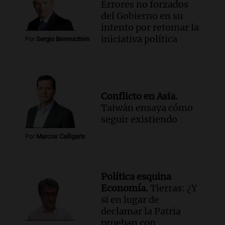
Nacional del Salame con la novedad de la
Errores no forzados
variedad “ultra premium”
del Gobierno en su
Juntos
intento por retomar la
Episodios
iniciativa política
Por
Sergio Berensztein
Audio.
El reclamo del sector industrial
tras las críticas de Caputo: "Somos seres
humanos que trabajamos"
Noticias Rosario
Conflicto en Asia.
Episodios
Taiwán ensaya cómo
seguir existiendo
Por
Marcos Calligaris
Política esquina
Economía.
Tierras: ¿Y
si en lugar de
declamar la Patria
prueban con