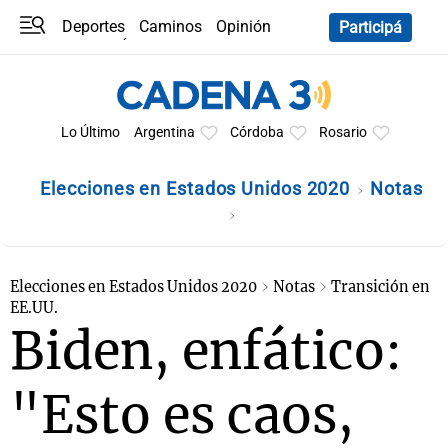
Deportes
Caminos
Opinión
Participá
Programas
Últimas coberturas
Últimas 24 h
En YouTube
Clima
Horóscopo
Lo Último
Argentina
Córdoba
Rosario
Elecciones en Estados Unidos 2020
Notas
Elecciones en Estados Unidos 2020
Notas
Transición en
EE.UU.
Biden, enfático:
"Esto es caos,