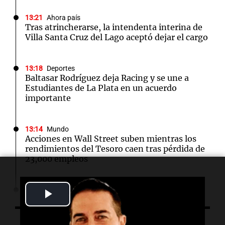
13:21
Ahora país
Tras atrincherarse, la intendenta interina de
Villa Santa Cruz del Lago aceptó dejar el cargo
13:18
Deportes
Baltasar Rodríguez deja Racing y se une a
Estudiantes de La Plata en un acuerdo
importante
13:14
Mundo
Acciones en Wall Street suben mientras los
rendimientos del Tesoro caen tras pérdida de
23,000 empleos
Play
13:11
Deportes
Los Pumas se preparan para un gran desafío
ante Sudáfrica en Vélez
Video