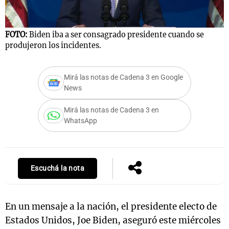
FOTO:
Biden iba a ser consagrado presidente cuando se
Notas
produjeron los incidentes.
s
Notas
La Sole en
Mirá las notas de Cadena 3 en Google
ial
Mundial 2026
Cadena 3
News
Mirá las notas de Cadena 3 en
WhatsApp
Escuchá la nota
En un mensaje a la nación, el presidente electo de
Estados Unidos, Joe Biden, aseguró este miércoles