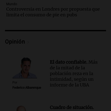
Panorama Federal
Mundo
Controversia en Londres por propuesta que
Episodios
limita el consumo de pie en pubs
Audio.
México y Perú reanudan
relaciones diplomáticas tras nueve
meses de ruptura por asilo político
Panorama Federal
Episodios
Opinión
Audio.
Kicillof critica represión en
marcha y otras noticias nacionales de
este miércoles
El dato confiable.
Más
Noticias
de la mitad de la
Episodios
población reza en la
Audio.
Donald Trump acusa a México de
intimidad, según un
perjudicar a Estados Unidos en medio de
Por
informe de la UBA
tensiones y críticas
Federico Albarenque
Panorama Federal
Episodios
Audio.
Oncativo presenta su 52ª Fiesta
Cuadro de situación.