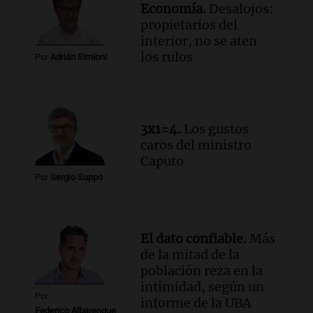
Una mañana para todos
Economía.
Desalojos:
Episodios
propietarios del
Audio.
El abuelo de Agostina Vega, tras
interior, no se aten
las nuevas detenciones: "En esa casa
los rulos
Por
Adrián Simioni
todos tenían algo que ver"
Una mañana para todos
Episodios
Audio.
Una nutricionista derribó el mito
3x1=4.
Los gustos
del desayuno ideal: qué alimentos
caros del ministro
conviene priorizar
Caputo
Una mañana para todos
Por
Sergio Suppo
Episodios
El dato confiable.
Más
de la mitad de la
población reza en la
intimidad, según un
Por
informe de la UBA
Federico Albarenque