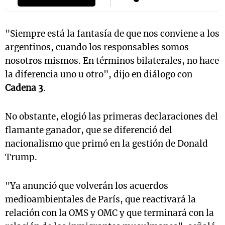
"Siempre está la fantasía de que nos conviene a los
Notas
argentinos, cuando los responsables somos
s
Notas
nosotros mismos. En términos bilaterales, no hace
La Sole en
la diferencia uno u otro", dijo en diálogo con
ial
Mundial 2026
Cadena 3
Cadena 3
.
No obstante, elogió las primeras declaraciones del
flamante ganador, que se diferenció del
nacionalismo que primó en la gestión de Donald
Trump.
"Ya anunció que volverán los acuerdos
medioambientales de París, que reactivará la
relación con la OMS y OMC y que terminará con la