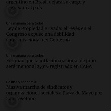
argentino en Brasil dejará su cargo y
Rosario para acompañar a su familia
regresará al país
tras la muerte de su papá
Una mañana para todos
Episodios
Una mañana para todos
Audio.
Ley de Propiedad Privada: el revés
Ley de Propiedad Privada: el revés en el
en el Congreso expuso una debilidad
Congreso expuso una debilidad
comunicacional del Gobierno
comunicacional del Gobierno
Una mañana para todos
Episodios
Una mañana para todos
Audio.
Casabindo se prepara para una
Estiman que la inflación nacional de julio
celebración única: 30.000 turistas y el
será menor al 2,9% registrado en CABA
tradicional Toreo de la Vincha
Una mañana para todos
Episodios
Política y Economía
Audio.
Borges, abogada de Pourrain:
Masiva marcha de sindicatos y
"Tres hombres se lo llevaron para
organizaciones sociales a Plaza de Mayo por
hacerle preguntas y nunca regresó"
San Cayetano
Una mañana para todos
Episodios