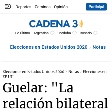
Deportes
Caminos
Opinión
Participá
Programas
Últimas coberturas
Últimas 24 h
En YouTube
Clima
Horóscopo
Lo Último
Argentina
Córdoba
Rosario
Elecciones en Estados Unidos 2020
Notas
Elecciones en Estados Unidos 2020
Notas
Elecciones en
EE.UU.
Guelar: "La
relación bilateral