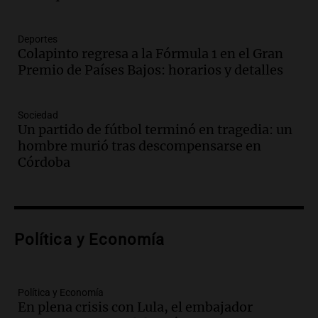
máximo".
Una Mañana para todos Rosario
Episodios
Deportes
Colapinto regresa a la Fórmula 1 en el Gran
Audio.
Orellana Lucca celebró su peña
Premio de Países Bajos: horarios y detalles
de folclore en Córdoba
Tarde y Media
Episodios
Sociedad
Un partido de fútbol terminó en tragedia: un
Audio.
Trágico accidente en Mendoza:
hombre murió tras descompensarse en
un muerto y varios heridos tras caída de
Córdoba
vehículos desde un puente
Panorama Federal
Episodios
Audio.
Tragedia en Mendoza: un muerto
Política y Economía
y cinco heridos tras caer dos autos desde
un puente
Una mañana para todos
Episodios
Política y Economía
En plena crisis con Lula, el embajador
Audio.
Messi llegará esta noche a