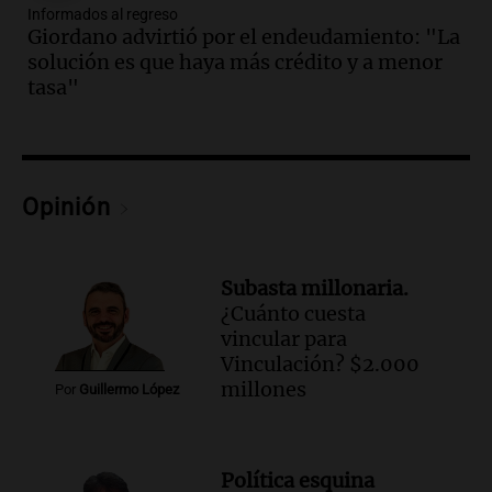
Informados al regreso
Audio.
Voluntarios limpiaron 9.000
Giordano advirtió por el endeudamiento: "La
metros del río Suquía y retiraron hasta
solución es que haya más crédito y a menor
800 kilos de basura por jornada
tasa"
Una mañana para todos
Episodios
Audio.
La historia de la servilleta que
firmó Jorge Messi para el primer
contrato de Leo con Barcelona
Opinión
Una mañana para todos
Episodios
Subasta millonaria.
Audio.
Joan Gaspart: "Sin Jorge, no sé si
¿Cuánto cuesta
Messi hubiera llegado adonde llegó"
vincular para
Una mañana para todos
Vinculación? $2.000
Episodios
millones
Por
Guillermo López
Audio.
El orgullo y el sueño argentino de
Jorge Messi en una entrevista con Rony
Vargas en 2007
Política esquina