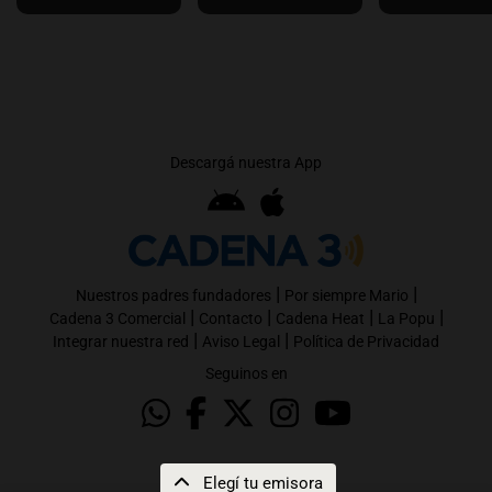
Descargá nuestra App
|
|
Nuestros padres fundadores
Por siempre Mario
|
|
|
|
Cadena 3 Comercial
Contacto
Cadena Heat
La Popu
|
|
Integrar nuestra red
Aviso Legal
Política de Privacidad
Seguinos en
Elegí tu emisora