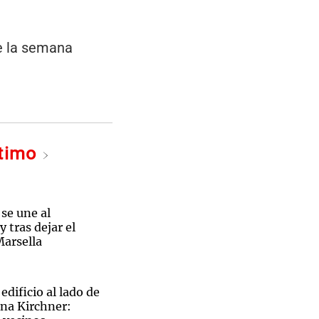
de la semana
ltimo
se une al
 tras dejar el
arsella
edificio al lado de
tina Kirchner: