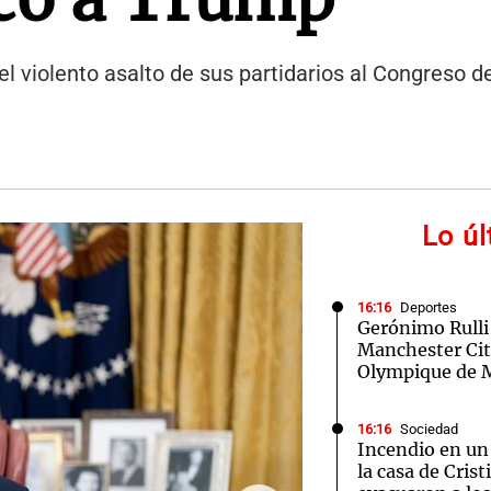
s el violento asalto de sus partidarios al Congreso 
Lo ú
16:16
Deportes
Gerónimo Rulli 
Manchester City
Olympique de M
16:16
Sociedad
Incendio en un 
la casa de Cris