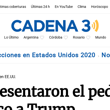
ltimas coberturas
Últimas 24 h
En YouTube
Clima
Horóscopo
Lo Último
Argentina
Córdoba
Rosario
Mundo
cciones en Estados Unidos 2020
No
en EE.UU.
esentaron el pe
ico a Trump