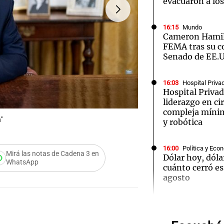
evacuaron a los
16:15
Mundo
Cameron Hamil
FEMA tras su c
Senado de EE.
Notas
Notas
No
16:03
Hospital Priva
e en Cadena 3
El huracán de Arequito
Cadena 3 en
Hospital Priva
liderazgo en ci
compleja míni
"
y robótica
16:00
Política y Eco
Mirá las notas de Cadena 3 en
Dólar hoy, dóla
WhatsApp
cuánto cerró es
agosto
Audio.
Intern
15:57
Sociedad
Una planta exót
sierras de Córd