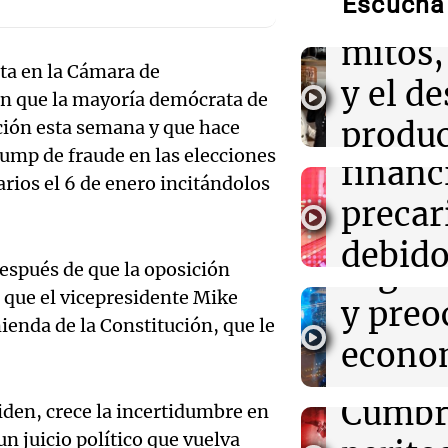
Audio.
Escuchá 
de la 
frenar su expa
Tucu
mitos,
ta en la Cámara de
15:54
Mundo
enfren
y el de
ONU solicita a
ón que la mayoría demócrata de
construcción en
equili
produc
ción esta semana y que hace
posible hallazg
Audio.
rump de fraude en las elecciones
financ
cervez
calida
arios el 6 de enero incitándolos
15:52
Consejos
Consejos para 
precar
artesa
saludable: cóm
emple
Audio.
paja en tu jardí
debido
Viva la Radi
Argent
espués de que la oposición
Episodios
Audien
caída 
15:43
Femicidio de 
 que el vicepresidente Mike
y preo
Quiénes son lo
tragedi
enda de la Constitución, que le
consu
detenidos por e
econo
Agostina y qué 
Audio.
en Alt
recaud
ellos
en un 
Solici
Cumbr
Panorama F
Biden, crece la incertidumbre en
de cris
Episodios
un juicio político que vuelva