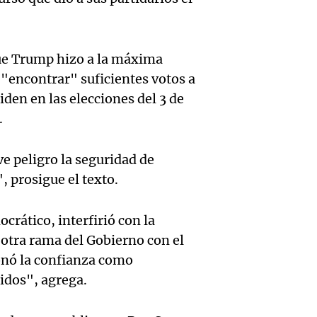
2,9% e
econó
Descue
gener
social
hasta 
ue Trump hizo a la máxima
Audio.
incert
Panorama F
pesos 
ó "encontrar" suficientes votos a
Episodios
Docent
sobre 
iden en las elecciones del 3 de
salari
Jujuy
.
nacion
docent
denun
Panorama F
e peligro la seguridad de
Jujuy 
Episodios
Audio.
descue
, prosigue el texto.
fuertes
Audio.
Siniest
hasta 
rático, interfirió con la
Panorama F
Docent
en Sal
pesos 
Episodios
a otra rama del Gobierno con el
Jujuy
onó la confianza como
mujer 
salario
idos", agrega.
enfren
tras pe
genera
Audio.