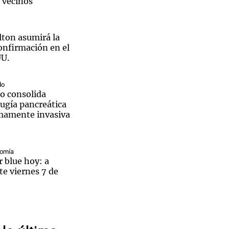
 vecinos
ton asumirá la
onfirmación en el
UU.
Notas
tas
Notas
Venezuela de
do
 Groenlandia
Comprometidos
Madur
do consolida
rugía pancreática
mamente invasiva
nomía
r blue hoy: a
te viernes 7 de
Día
acional
ica avanza en las
oba y trabajan para