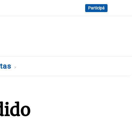
Participá
tas
dido