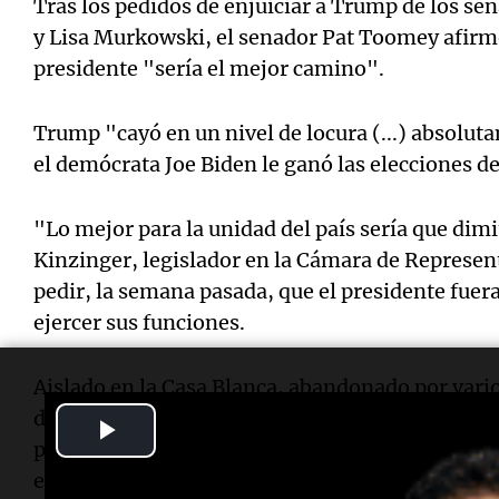
Tras los pedidos de enjuiciar a Trump de los s
y Lisa Murkowski, el senador Pat Toomey afirm
presidente "sería el mejor camino".
Trump "cayó en un nivel de locura (...) absolu
el demócrata Joe Biden le ganó las elecciones d
"Lo mejor para la unidad del país sería que dim
Kinzinger, legislador en la Cámara de Represen
pedir, la semana pasada, que el presidente fuer
ejercer sus funciones.
Aislado en la Casa Blanca, abandonado por vario
distanciado de Pence, Trump no da, sin embargo
Play
pensando en renunciar, según consejeros citado
Video
estadounidense.