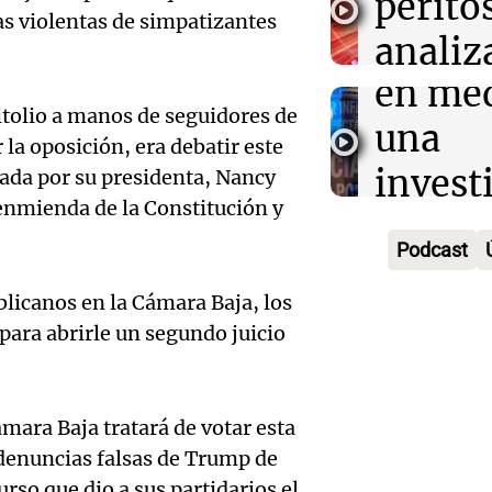
quiebr
perito
s violentas de simpatizantes
econó
Lebro
analiz
Audio.
Panorama F
en med
teléfo
Episodios
Detien
pitolio a manos de seguidores de
una
Óscar
la oposición, era debatir este
pareja
invest
Gonzá
sada por su presidenta, Nancy
Audio.
Aldere
 enmienda de la Constitución y
por es
Panorama F
alzobi
venta 
Episodios
Podcast
pirami
García
medic
licanos en la Cámara Baja, los
millon
Audio.
llama a
contro
para abrirle un segundo juicio
Panorama F
inflac
dirige
media
Episodios
Buenos
abord
delive
mara Baja tratará de votar esta
alcanz
denuncias falsas de Trump de
probl
Panorama F
Audio.
Episodios
urso que dio a sus partidarios el