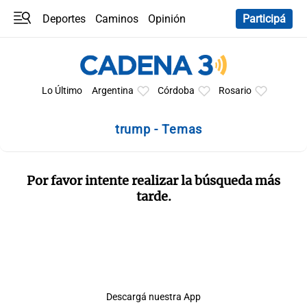
Deportes
Caminos
Opinión
Participá
Programas
Últimas coberturas
Últimas 24 h
En YouTube
Clima
Horóscopo
Lo Último
Argentina
Córdoba
Rosario
trump - Temas
Por favor intente realizar la búsqueda más
tarde.
Descargá nuestra App