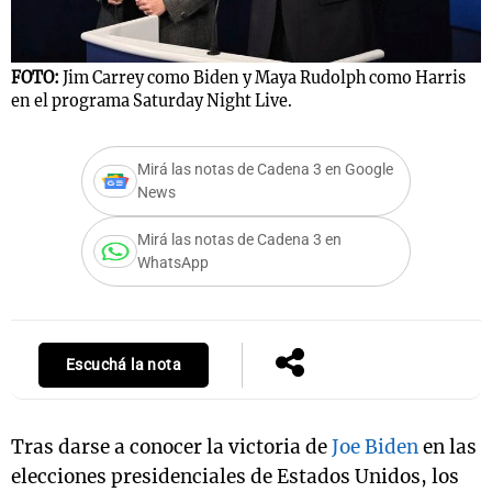
FOTO:
Jim Carrey como Biden y Maya Rudolph como Harris
Notas
en el programa Saturday Night Live.
s
Notas
La Sole en
ial
Mundial 2026
Cadena 3
Mirá las notas de Cadena 3 en Google
News
Mirá las notas de Cadena 3 en
WhatsApp
Escuchá la nota
Tras darse a conocer la victoria de
Joe Biden
en las
elecciones presidenciales de Estados Unidos, los