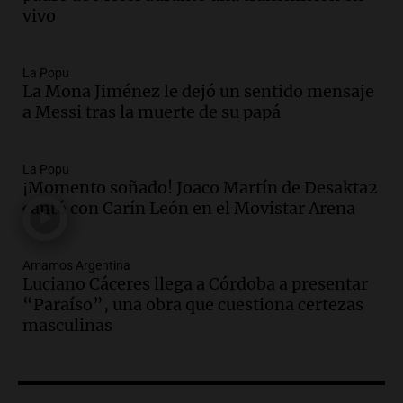
Audio.
El abuelo de Agostina Vega, tras
vivo
las nuevas detenciones: "En esa casa
todos tenían algo que ver"
Una mañana para todos
La Popu
La Mona Jiménez le dejó un sentido mensaje
Episodios
a Messi tras la muerte de su papá
Audio.
Una nutricionista derribó el mito
del desayuno ideal: qué alimentos
conviene priorizar
La Popu
Una mañana para todos
¡Momento soñado! Joaco Martín de Desakta2
Episodios
cantó con Carín León en el Movistar Arena
Audio.
Murió Jorge Messi
Amamos Argentina
Una mañana para todos
Luciano Cáceres llega a Córdoba a presentar
Episodios
“Paraíso”, una obra que cuestiona certezas
masculinas
Audio.
Mateo, a los 25 años, lucha
contra el tiempo: necesita un trasplante
para poder seguir viviend
Una mañana para todos