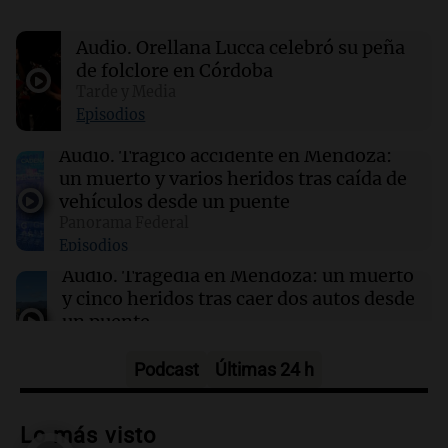
sorprendió a médicos durante una cirugía en
Japón
Audio.
Orellana Lucca celebró su peña
de folclore en Córdoba
17:47
Mundo
Tarde y Media
Conductores demandan a Mercedes AMG por
Episodios
quemaduras ocasionadas por el logotipo del
vehículo
Audio.
Trágico accidente en Mendoza:
un muerto y varios heridos tras caída de
vehículos desde un puente
17:43
Deportes
Panorama Federal
Deportivo Riestra se impone 2-0 a
Episodios
Estudiantes y se posiciona en la tabla
Audio.
Tragedia en Mendoza: un muerto
y cinco heridos tras caer dos autos desde
un puente
Una mañana para todos
Episodios
Podcast
Últimas 24 h
Audio.
Messi llegará esta noche a
Rosario para acompañar a su familia
Lo más visto
tras la muerte de su papá