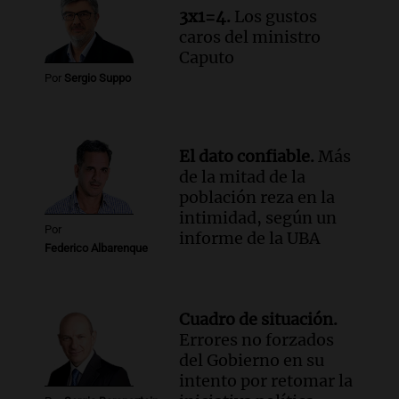
proteínas
3x1=4.
Los gustos
Una mañana para todos
caros del ministro
Episodios
Caputo
Audio.
Investigan un asalto millonario a
Por
Sergio Suppo
la cooperativa Talamochita en Villa
María
Panorama Federal
Episodios
El dato confiable.
Más
de la mitad de la
población reza en la
intimidad, según un
Por
informe de la UBA
Federico Albarenque
Cuadro de situación.
Errores no forzados
del Gobierno en su
intento por retomar la