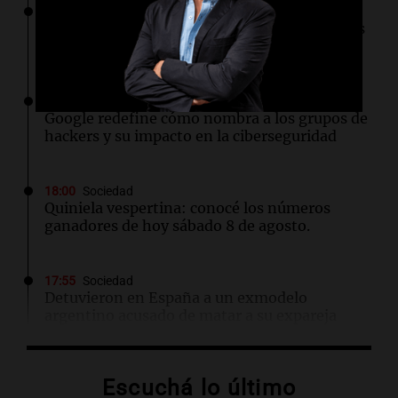
18:03
Tecnología
OpenAI adquiere la startup de presentaciones
NextSlide para potenciar ChatGPT
18:03
Tecnología
Google redefine cómo nombra a los grupos de
hackers y su impacto en la ciberseguridad
18:00
Sociedad
Quiniela vespertina: conocé los números
ganadores de hoy sábado 8 de agosto.
17:55
Sociedad
Detuvieron en España a un exmodelo
argentino acusado de matar a su expareja
17:47
Cadena 3 Mundo
Escuchá lo último
El impactante momento en que un terremoto