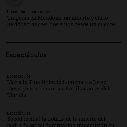
metros del río Suquía y retiraron hasta
800 kilos de basura por jornada
Una mañana para todos
Una mañana para todos
Tragedia en Mendoza: un muerto y cinco
Episodios
heridos tras caer dos autos desde un puente
Audio.
La historia de la servilleta que
firmó Jorge Messi para el primer
contrato de Leo con Barcelona
Una mañana para todos
Episodios
Espectáculos
Audio.
Joan Gaspart: "Sin Jorge, no sé si
Messi hubiera llegado adonde llegó"
Espectáculos
Una mañana para todos
Marcelo Tinelli rindió homenaje a Jorge
Episodios
Messi y evocó una cena familiar antes del
Mundial
Audio.
El orgullo y el sueño argentino de
Jorge Messi en una entrevista con Rony
Vargas en 2007
Espectáculos
Una mañana para todos
Speed recibió la noticia de la muerte del
Episodios
padre de Messi durante una transmisión en