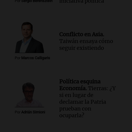
iniciativa política
Por
Sergio Berensztein
Conflicto en Asia.
Taiwán ensaya cómo
seguir existiendo
Por
Marcos Calligaris
Política esquina
Economía.
Tierras: ¿Y
si en lugar de
declamar la Patria
prueban con
Por
Adrián Simioni
ocuparla?