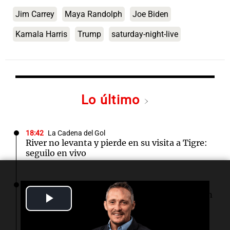
Jim Carrey
Maya Randolph
Joe Biden
Kamala Harris
Trump
saturday-night-live
Lo último
18:42
La Cadena del Gol
River no levanta y pierde en su visita a Tigre:
seguilo en vivo
18:05
Deportes
Los Pumas no logran vencer a Sudáfrica en un
Play
intenso partido en el José Amalfitani
Video