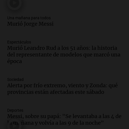
Una mañana para todos
Episodios
Una mañana para todos
Audio.
Ley de Propiedad Privada: el revés
Murió Jorge Messi
en el Congreso expuso una debilidad
comunicacional del Gobierno
Una mañana para todos
Espectáculos
Episodios
Murió Leandro Rud a los 51 años: la historia
Audio.
Casabindo se prepara para una
del representante de modelos que marcó una
celebración única: 30.000 turistas y el
época
tradicional Toreo de la Vincha
Una mañana para todos
Sociedad
Episodios
Alerta por frío extremo, viento y Zonda: qué
Audio.
Borges, abogada de Pourrain:
provincias están afectadas este sábado
"Tres hombres se lo llevaron para
hacerle preguntas y nunca regresó"
Una mañana para todos
Deportes
Episodios
Messi, sobre su papá: "Se levantaba a las 4 de
la mañana y volvía a las 9 de la noche"
Audio.
Voluntarios limpiaron 9.000