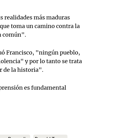
un rel
Detien
con co
menti
as realidades más maduras
Salta a
de pan
Informados 
"que toma un camino contra la
Audio.
Episodios
aboga
y acti
en común".
entre
violó l
destac
bicicle
uó Francisco, "ningún pueblo,
Audio.
condic
Panorama F
olencia" y por lo tanto se trata
estudi
Episodios
Expert
 de la historia".
ir al 
proyec
advier
de Atl
omprensión es fundamental
duplic
Audio.
sobre 
Panorama F
progr
Episodios
presen
nevad
movili
pero
Mendo
susten
distra
fin de