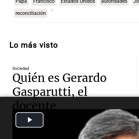
Papa
Francisco
Estados Unidos
autoridades
Jo
reconciliación
Lo más visto
Sociedad
Quién es Gerardo
Gasparutti, el
docente
universitario
Play
detenido por el
Video