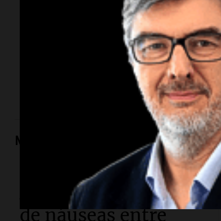
femicidio de su
esposa
Tiene 43 años y es un profesional de amplia
trayectoria académica e industrial en el sector
alimentario de Córdoba. Ocupaba un cargo directivo
en la Universidad Siglo 21 hasta su detención.
Mundo
Mundo
Aumentan los casos
de náuseas entre