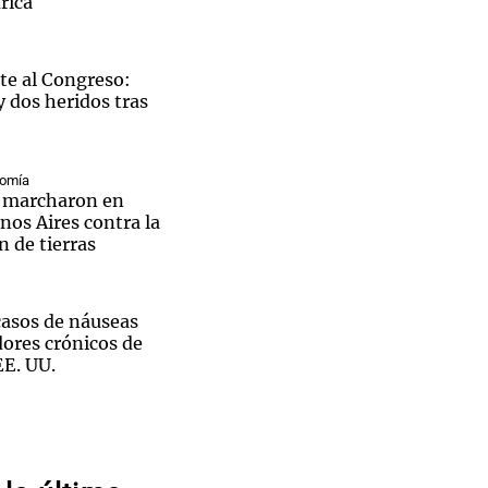
rica
te al Congreso:
y dos heridos tras
Notas
tas
Notas
Venezuela de
nomía
 Groenlandia
Comprometidos
Madur
li marcharon en
nos Aires contra la
n de tierras
asos de náuseas
ores crónicos de
E. UU.
rólogo
Daniel Noboa
s en histórica
que El
r