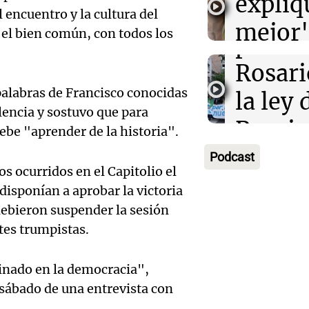
expliq
en el 
 encuentro y la cultura del
próxi
mejor"
 el bien común, con todos los
protes
Amamos Arg
Audio.
la ley 
Episodios
Rosari
Manife
propi
alabras de Francisco conocidas
la ley 
en Ros
privad
lencia y sostuvo que para
Propi
debe "aprender de la historia".
Audio.
contra 
Informados 
Privad
Episodios
Podcast
Juez c
Propi
os ocurridos en el Capitolio el
Viva la Radi
la pol
disponían a aprobar la victoria
Privad
Episodios
 debieron suspender la sesión
Audio.
por la
debati
tes trumpistas.
Boulail
Tierra
Senad
inado en la democracia",
prepar
"Cons
Viva la Radi
sábado de una entrevista con
Episodios
Audio.
su gra