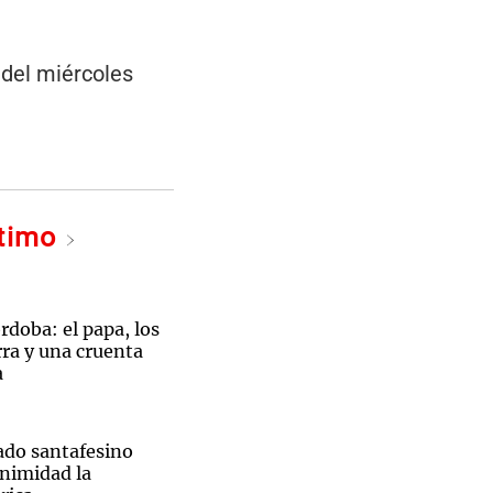
 del miércoles
ltimo
doba: el papa, los
ra y una cruenta
a
ado santafesino
nimidad la