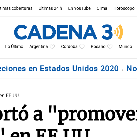
ltimas coberturas
Últimas 24 h
En YouTube
Clima
Horóscopo
Lo Último
Argentina
Córdoba
Rosario
Mundo
cciones en Estados Unidos 2020
No
en EE.UU.
rtó a "promover
" en EE.UU.