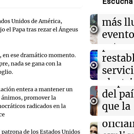
Escuchá 
Audio.
Niño t
19:29
Mundo
sigue
más ll
Trump firma ór
tados Unidos de América,
el 'turismo de 
jo el Papa tras rezar el Ángeus
trabaj
evento
ciudadanía aut
Audio.
para
extre
19:11
Sociedad
La joven Candel
una en
co, en ese dramático momento.
restab
durant
sobre su relac
pre, nada se gana con la
Moyano en med
el 80%
servic
prima
Audio.
oglio.
empre
electr
Informados 
19:09
Sociedad
Caroli
Finalizan las l
Episodios
blación entera a mantener un
del paí
tras fu
frío extremo y
Losada
os ánimos, promover la
grado se esper
que la
viento
mocráticos radicados en la
que el
ce
econo
Panorama F
oficia
Episodios
Audio.
mejora
 patrona de los Estados Unidos