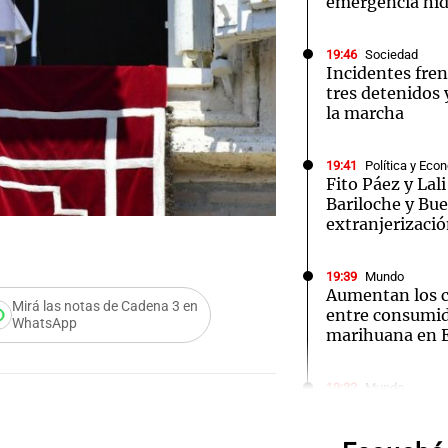
emergencia híd
19:46
Sociedad
Incidentes fren
tres detenidos 
la marcha
Notas
Notas
No
19:41
Política y Eco
e en Cadena 3
El huracán de Arequito
Cadena 3 en
Fito Páez y La
Bariloche y Bue
extranjerizació
19:39
Mundo
Aumentan los c
Mirá las notas de Cadena 3 en
entre consumid
WhatsApp
marihuana en E
Audio.
Meteo
19:32
Mundo
Javier Milei y 
firman acuerdo
alerta 
visita a Ecuado