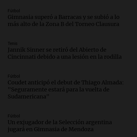
Panorama Federal
Fútbol
Episodios
Gimnasia superó a Barracas y se subió a lo
Audio.
Kicillof critica la desregulación
más alto de la Zona B del Torneo Clausura
financiera y el aumento de la morosidad
en Buenos Aires
Panorama Federal
Tenis
Jannik Sinner se retiró del Abierto de
Episodios
Cincinnati debido a una lesión en la rodilla
Audio.
La UNT evalúa apelación ante la
Corte Suprema tras fallo que aparta a
Pagani como rector
Fútbol
Panorama Federal
Coudet anticipó el debut de Thiago Almada:
Episodios
"Seguramente estará para la vuelta de
Audio.
El cardenal Ángel Rossi advirtió
Sudamericana"
que la justicia social viene siendo
“despreciada y burlada”
Fútbol
Santa Misa
Un exjugador de la Selección argentina
Episodios
jugará en Gimnasia de Mendoza
Audio.
La Bulaya se prepara para el cierre