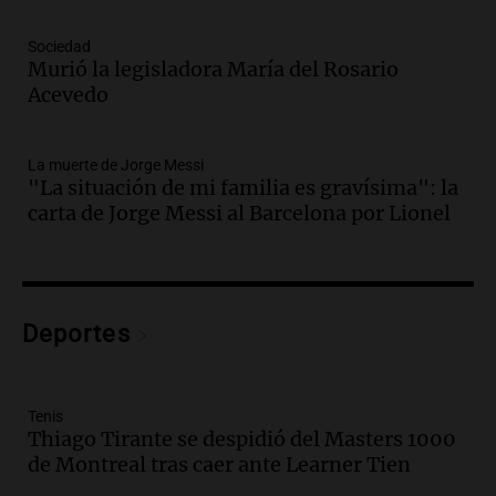
Episodios
Audio.
Crisis diplomática: el embajador
Sociedad
Murió la legisladora María del Rosario
argentino regresa al país tras conflicto
Acevedo
con Brasil
Panorama Federal
Episodios
La muerte de Jorge Messi
Audio.
Bomberos asisten a senderista
"La situación de mi familia es gravísima": la
con fractura de tobillo en refugio Doña
carta de Jorge Messi al Barcelona por Lionel
Rosa
Panorama Federal
Episodios
Audio.
Amaycha del Valle avanza en
Deportes
investigación internacional sobre asma
con nueva tecnología médica
Panorama Federal
Episodios
Tenis
Thiago Tirante se despidió del Masters 1000
Audio.
Suspenden descuento en SUBE y
de Montreal tras caer ante Learner Tien
aumentan tarifas del SUBTE en Buenos
Aires desde agosto