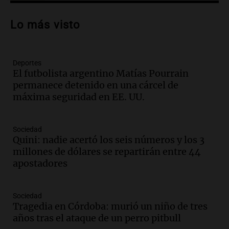
Audio.
Patricia Palmer y Mario Pasik
hablaron de su obra en Cadena 3
Lo más visto
Amamos los Domingos
Episodios
Deportes
Audio.
Córdoba espera a León XIV con el
El futbolista argentino Matías Pourrain
recuerdo del paso de Juan Pablo II: "Te
permanece detenido en una cárcel de
traspasaba con la mirada"
máxima seguridad en EE. UU.
Amamos los Domingos
Episodios
Audio.
El observatorio de Bosque Alegre,
Sociedad
un imperdible cordobés para los
Quini: nadie acertó los seis números y los 3
amantes de la astronomía
millones de dólares se repartirán entre 44
Amamos los Domingos
apostadores
Episodios
Audio.
“No entendíamos qué cantaban”:
Sociedad
la historia del club de Irlanda
Tragedia en Córdoba: murió un niño de tres
revolucionado por hinchas argentinos
años tras el ataque de un perro pitbull
Amamos los Domingos