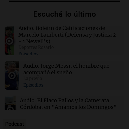
00:16
Clima
Escuchá lo último
Clima en Santa Fe: cómo estará el tiempo este
lunes 10 de agosto
Audio.
Boletín de Calificaciones de
Marcelo Lamberti (Defensa y Justicia 2
00:12
Mundo
- 1 Newell's)
Colombia confirma la muerte de un cabecilla
Deportes Rosario
de las disidencias de las FARC en operativo
Episodios
militar
Audio.
Jorge Messi, el hombre que
acompañó el sueño
00:11
Clima
Clima en Rosario: cómo estará el tiempo este
La previa
lunes 10 de agosto
Episodios
Audio.
El Flaco Pailos y la Camerata
Córdoba, en "Amamos los Domingos"
Amamos los Domingos
Episodios
Podcast