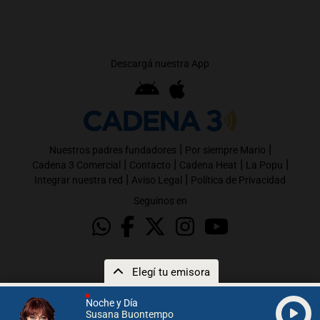
Descargá nuestra App
|
|
Nuestros padres fundadores
Por siempre Mario
|
|
|
|
Cadena 3 Comercial
Contacto
Cadena Heat
La Popu
|
|
Integrar nuestra red
Aviso Legal
Política de Privacidad
Seguinos en
Elegí tu emisora
Noche y Día
Susana Buontempo