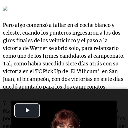
Pero algo comenzó a fallar en el coche blanco y
celeste, cuando los punteros ingresaron a los dos
giros finales de los veinticinco y el paso a la
victoria de Werner se abrió solo, para relanzarlo
como uno de los firmes candidatos al campeonato.
Tal, como había sucedido siete días atrás con su
victoria en el TC Pick Up de 'El Villicum', en San
Juan, el bicampeón, con dos victorias en siete días
quedó apuntado para los dos campeonatos.
Y tras saludar a todas las madres en su día,
Play
Mariano Werner charló de eso con C3M en pleno
podio del autódromo nicoleño, donde festejaba dos
Video
semanas en las que su equipo dio una respuesta de