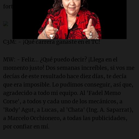
fortaleza que lo motiva para ir por más.
C3M: - ¡Qué carrera ganaste en el TC!
MW: - Feliz... ¿Qué puedo decir? ¡Llega en el
momento justo! Dos semanas increíbles, si vos me
decías de este resultado hace diez días, te decía
que era imposible. Lo pudimos conseguir, así que,
agradecido a todo mi equipo. Al 'Fadel Memo
Corse', a todos y cada uno de los mecánicos, a
'Rody' Agut, a Lucas, al 'Chata' (Ing. A. Saparrat),
a Marcelo Occhionero, a todas las publicidades,
por confiar en mí.