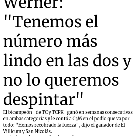
Werner:
"Tenemos el
Notas
s
Notas
número más
La Sole en
ial
Mundial 2026
Cadena 3
lindo en las dos y
no lo queremos
despintar"
El bicampeón -de TC y TCPK- ganó en semanas consecutivas
en ambas categorías y le contó a C3M en el podio que va por
todo: "Hemos recobrado la fuerza", dijo el ganador de El
Villicum y San Nicolás.