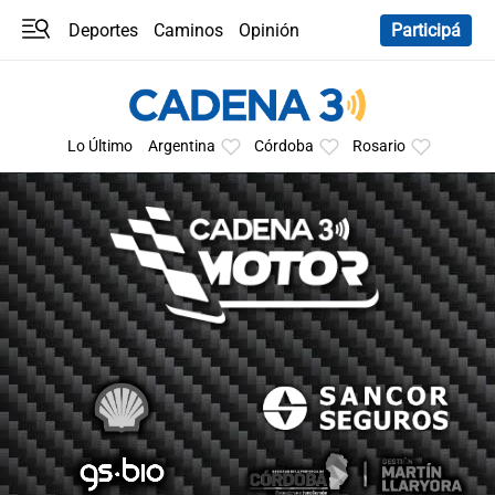
Deportes
Caminos
Opinión
Participá
Programas
Últimas coberturas
Últimas 24 h
En YouTube
Clima
Horóscopo
Lo Último
Argentina
Córdoba
Rosario