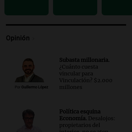
Audio.
La lección del Titanic y la
humildad en tiempos de tormenta
según San Ignacio de Loyola
Panorama Federal
Episodios
Opinión
Audio.
Tormentas y filtraciones: "El
agua entra por donde menos
imaginamos"
Subasta millonaria.
Una Mañana para todos Rosario
¿Cuánto cuesta
Episodios
vincular para
Vinculación? $2.000
millones
Por
Guillermo López
Política esquina
Economía.
Desalojos:
propietarios del
interior, no se aten