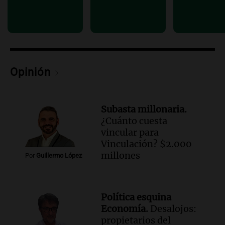
Episodios
Audio.
Altas Cumbres: rescataron a una
cabra que llevaba ocho días atrapada en
un precipicio
Una mañana para todos
Episodios
Opinión
Audio.
Chile planteó mejorar la
conectividad fronteriza, aérea y digital
con Jujuy
Subasta millonaria.
Panorama Federal
¿Cuánto cuesta
Episodios
vincular para
Vinculación? $2.000
millones
Por
Guillermo López
Política esquina
Economía.
Desalojos:
propietarios del