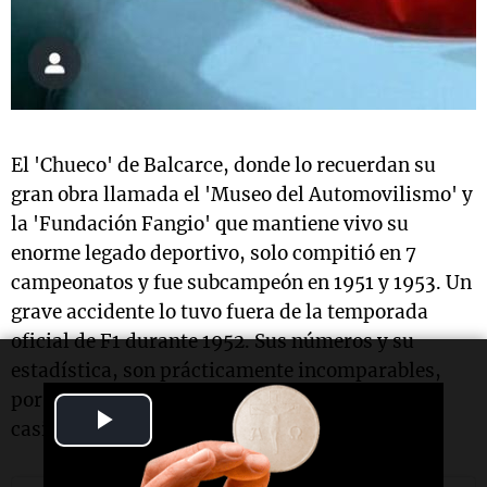
El 'Chueco' de Balcarce, donde lo recuerdan su
gran obra llamada el 'Museo del Automovilismo' y
la 'Fundación Fangio' que mantiene vivo su
enorme legado deportivo, solo compitió en 7
campeonatos y fue subcampeón en 1951 y 1953. Un
grave accidente lo tuvo fuera de la temporada
oficial de F1 durante 1952. Sus números y su
estadística, son prácticamente incomparables,
por la tremenda eficacia. Largó en primera fila
Play
casi todos los grandes premios corridos.
Video