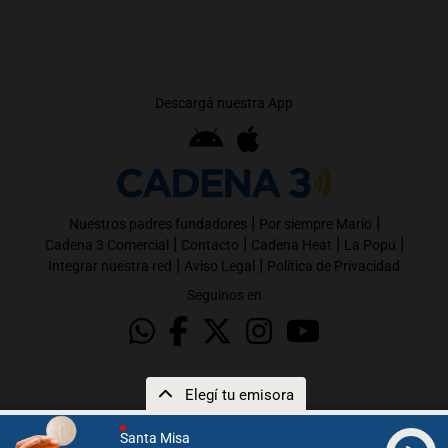
Descargá nuestra App
|
|
Nuestros padres fundadores
Por siempre Mario
|
|
|
|
Cadena 3 Comercial
Contacto
Cadena Heat
La Popu
|
|
Integrar nuestra red
Aviso Legal
Política de Privacidad
Seguinos en
Elegí tu emisora
Santa Misa