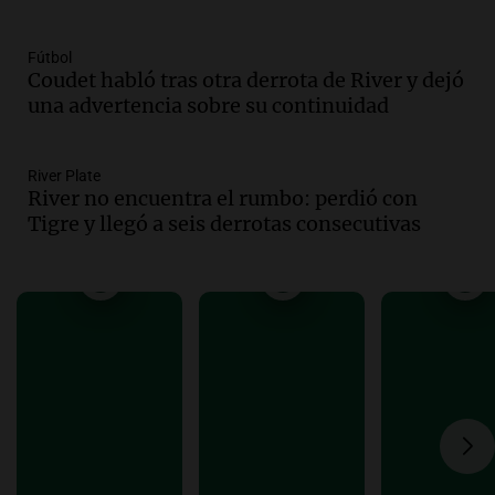
del desayuno ideal: qué alimentos
conviene priorizar
Fútbol
Una mañana para todos
Coudet habló tras otra derrota de River y dejó
Episodios
una advertencia sobre su continuidad
Audio.
Murió Jorge Messi
River Plate
Una mañana para todos
River no encuentra el rumbo: perdió con
Episodios
Tigre y llegó a seis derrotas consecutivas
Audio.
Mateo, a los 25 años, lucha
contra el tiempo: necesita un trasplante
para poder seguir viviend
Una mañana para todos
Episodios
Audio.
Estiman que la inflación nacional
de julio será menor al 2,9% registrado
en CABA
Una mañana para todos