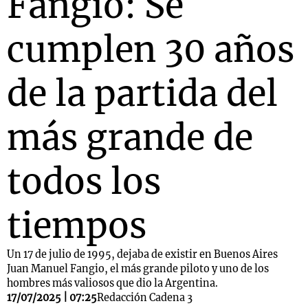
Fangio: Se
cumplen 30 años
Notas
s
Notas
de la partida del
La Sole en
ial
Mundial 2026
Cadena 3
más grande de
todos los
tiempos
Un 17 de julio de 1995, dejaba de existir en Buenos Aires
Juan Manuel Fangio, el más grande piloto y uno de los
hombres más valiosos que dio la Argentina.
17/07/2025 | 07:25
Redacción Cadena 3