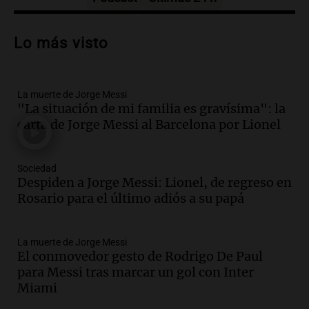
Audio.
Trágico accidente en Mendoza:
un muerto y varios heridos tras caída de
Lo más visto
vehículos desde un puente
Panorama Federal
Episodios
La muerte de Jorge Messi
Audio.
Tragedia en Mendoza: un muerto
"La situación de mi familia es gravísima": la
y cinco heridos tras caer dos autos desde
carta de Jorge Messi al Barcelona por Lionel
un puente
Una mañana para todos
Episodios
Sociedad
Audio.
Messi llegará esta noche a
Despiden a Jorge Messi: Lionel, de regreso en
Rosario para acompañar a su familia
Rosario para el último adiós a su papá
tras la muerte de su papá
Una mañana para todos
La muerte de Jorge Messi
Episodios
El conmovedor gesto de Rodrigo De Paul
Audio.
Ley de Propiedad Privada: el revés
para Messi tras marcar un gol con Inter
en el Congreso expuso una debilidad
Miami
comunicacional del Gobierno