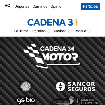
Deportes
Caminos
Opinión
Participá
Programas
Últimas coberturas
Últimas 24 h
En YouTube
Clima
Horóscopo
Lo Último
Argentina
Córdoba
Rosario