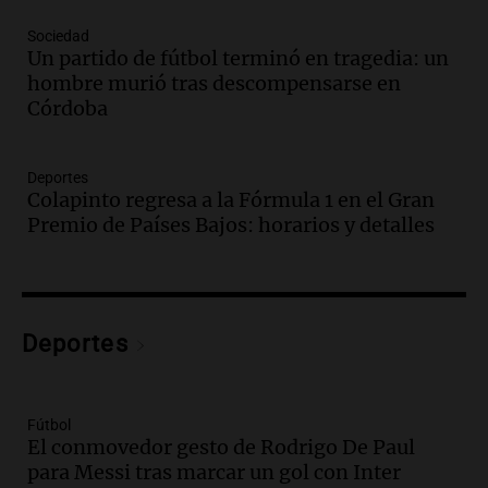
Una mañana para todos
Episodios
Sociedad
Un partido de fútbol terminó en tragedia: un
Audio.
Casabindo se prepara para una
hombre murió tras descompensarse en
celebración única: 30.000 turistas y el
Córdoba
tradicional Toreo de la Vincha
Una mañana para todos
Episodios
Deportes
Audio.
Borges, abogada de Pourrain:
Colapinto regresa a la Fórmula 1 en el Gran
"Tres hombres se lo llevaron para
Premio de Países Bajos: horarios y detalles
hacerle preguntas y nunca regresó"
Una mañana para todos
Episodios
Audio.
Voluntarios limpiaron 9.000
Deportes
metros del río Suquía y retiraron hasta
800 kilos de basura por jornada
Una mañana para todos
Episodios
Fútbol
El conmovedor gesto de Rodrigo De Paul
Audio.
La historia de la servilleta que
para Messi tras marcar un gol con Inter
firmó Jorge Messi para el primer