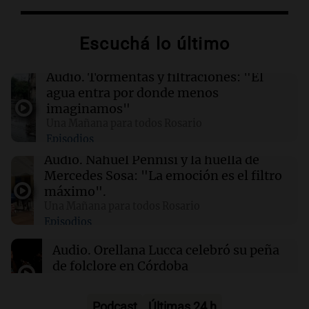
02:13
Mundo
Más de 1.300 vuelos cancelados en Shanghái
ante la llegada del tifón Dolphin
Escuchá lo último
02:03
Tecnología
Audio.
Tormentas y filtraciones: "El
Airbnb acelera el lanzamiento de funciones
agua entra por donde menos
gracias a la inteligencia artificial en su
imaginamos"
búsqueda
Una Mañana para todos Rosario
Episodios
01:49
Mundo
Audio.
Nahuel Pennisi y la huella de
El Pentágono solicita a la industria de defensa
Mercedes Sosa: "La emoción es el filtro
un aumento en la producción de armas
máximo".
Una Mañana para todos Rosario
Episodios
01:31
Ciencia
Reducir alimentos dulces no disminuye
Audio.
Orellana Lucca celebró su peña
antojos ni mejora la salud, según estudio
de folclore en Córdoba
Tarde y Media
Episodios
Podcast
Últimas 24 h