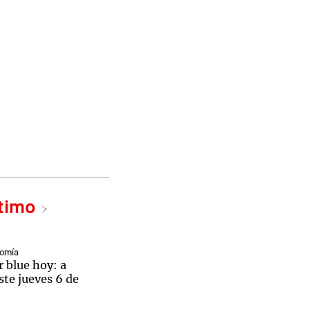
ltimo
nomía
r blue hoy: a
ste jueves 6 de