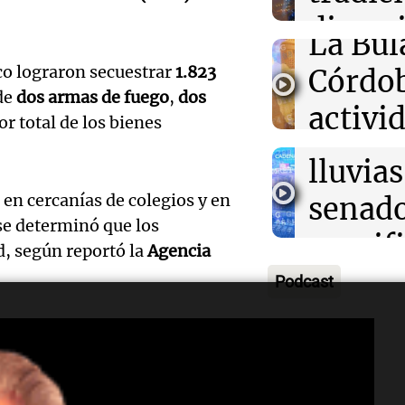
para la
Audio.
divers
Congreso A
La Bul
Episodios
Galleg
campo
co lograron secuestrar
1.823
Córdo
enfren
Panorama F
de
dos armas de fuego
,
dos
Audio.
activi
Episodios
lor total de los bienes
secuel
Mendo
horari
lluvias
celebr
apertu
en cercanías de colegios y en
senad
apertu
Panorama F
 se determinó que los
manifi
Episodios
, según reportó la
Agencia
centro
oposic
Podcast
Penite
de tier
Audio.
Park tr
 comercialización agravada de
Audio.
Panorama F
dicial.
en Ros
años d
Episodios
Pedro