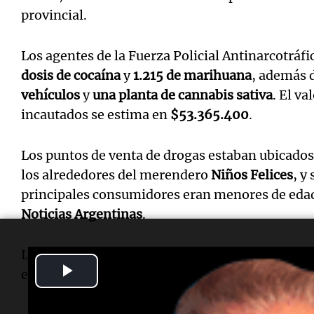
provincial.
Los agentes de la Fuerza Policial Antinarcotráfi
dosis de cocaína
y
1.215 de marihuana
, además 
vehículos
y
una planta de cannabis sativa
. El va
incautados se estima en
$53.365.400
.
Los puntos de venta de drogas estaban ubicados 
los alrededores del merendero
Niños Felices
, y
principales consumidores eran menores de edad
Noticias Argentinas
.
Los detenidos enfrentan cargos por el delito de
Play
estupefacientes y fueron trasladados a la sede ju
Video