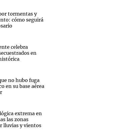
 por tormentas y
ento: cómo seguirá
osario
ente celebra
secuestrados en
istórica
que no hubo fuga
co en su base aérea
r
lógica extrema en
as las zonas
 lluvias y vientos