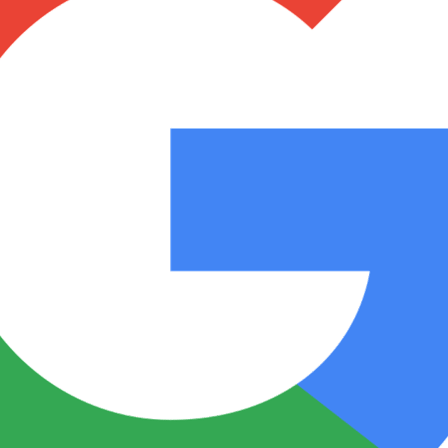
Notas
Notas
No
e en Cadena 3
El huracán de Arequito
Cadena 3 en