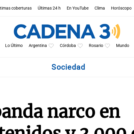
ltimas coberturas
Últimas 24 h
En YouTube
Clima
Horóscopo
Lo Último
Argentina
Córdoba
Rosario
Mundo
Sociedad
anda narco en
tenidos y 3.000 