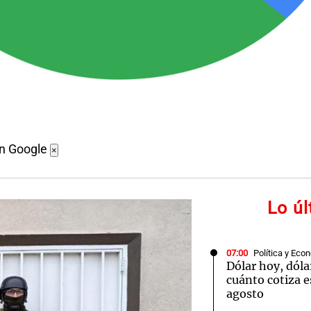
en Google
×
Lo ú
07:00
Política y Eco
Dólar hoy, dóla
cuánto cotiza e
agosto