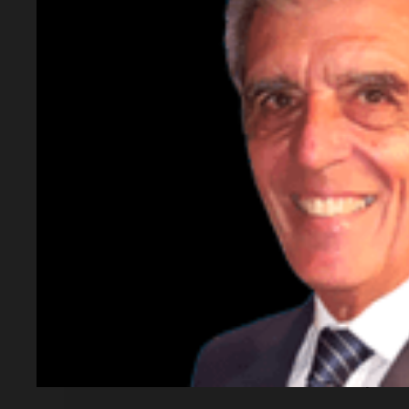
Lectura rápida
¿Qué ocurrió en Córdoba?
Se desarticuló una banda narco con 12 det
3.000 dosis de droga.
¿Cuántas personas fueron arrestadas?
Un total de 12 personas fueron detenidas e
¿Dónde se realizaron los allanamientos?
Los operativos se llevaron a cabo en varios
como Cooperativa 16 de Abril y Ciudad Evit
¿Qué tipo de droga fue incautada?
Se incautaron 1.823 dosis de cocaína y 1.2