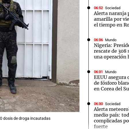
06:52
Sociedad
Alerta naranja
amarilla por vi
el tiempo en R
06:36
Mundo
Nigeria: Presid
rescate de 308 
una operación h
06:31
Mundo
EEUU asegura 
de fósforo blan
en Corea del Su
06:30
Sociedad
Alerta meteoro
medio país: tod
0 dosis de droga incautadas
complicadas por
fuerte