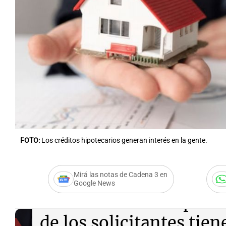
Notas
Notas
Editorial
Mundial 2026
La Sol
FOTO:
Los créditos hipotecarios generan interés en la gente.
Mirá las notas de Cadena 3 en
Google News
Audio.
Créditos hipote
de los solicitantes tie