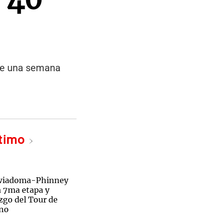
 de una semana
ltimo
ewiadoma-Phinney
a 7ma etapa y
zgo del Tour de
ino