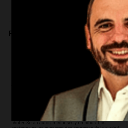
el trágico choque de la ruta 19
Política y Economía
Política y Economía
¿Cuánto cuesta
vincular para
Vinculación? $2.000
millones
El ministerio provincial contratará vehículos con
chofer. Serán autos, minibuses y ómnibus. Los