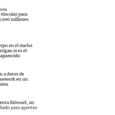
nomía
 vincular para
2.000 millones
Notas
tas
Notas
Venezuela de
rpo en el riacho
 Groenlandia
Comprometidos
Madur
tigan si es el
saparecido
n a datos de
amework en un
sivo
enta Kitesurf, un
ñado para agentes