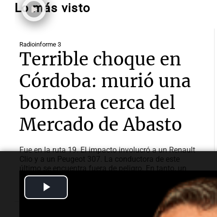
Lo más visto
Radioinforme 3
Terrible choque en
Córdoba: murió una
bombera cerca del
Mercado de Abasto
Fue en la ruta 19. El impacto involucró a un Renault
Clio y a un Peugeot 307. La conductora de este
último se encuentra fuera de peligro. En tanto, un
automovilista resultó con lesiones tras un vuelco en
Play
Circunvalación.
Video
Quién era la bombera que murió en