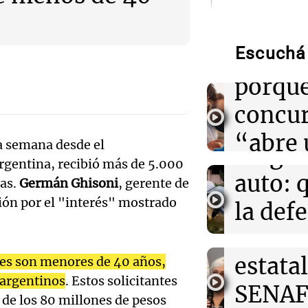
Audio.
Hotele
14:03
Mundo
Familias brasil
Escuchá 
patroc
pérdidas de 12.
dólares por apu
porque
Audio.
14:01
concu
Sociedad
Indemnizarán c
Femici
a un hombre qu
“abre 
a semana desde el
dos perros en 
fuego 
rgentina, recibió más de 5.000
espacio
Audio.
auto: 
ias.
Germán Ghisoni
, gerente de
13:59
Deportes
creati
Enner Valencia 
ión por el "interés" mostrado
Exconv
la def
análisis de Na
Edición 202
Perotti sobre s
doble
espos
Episodios
estatal
13:58
Política esqu
ntes son menores de 40 años,
acusa
Desalojos: prop
 argentinos
. Estos solicitantes
Audio.
interior, no se 
SENAF
Radioinfor
 de los 80 millones de pesos
Episodios
Por
Adrián Simioni