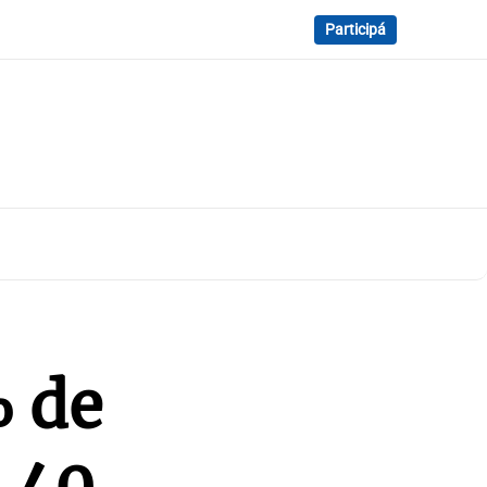
Participá
% de
e 40