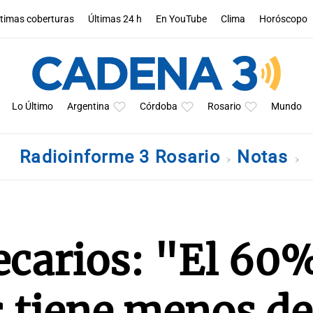
ltimas coberturas
Últimas 24 h
En YouTube
Clima
Horóscopo
Lo Último
Argentina
Córdoba
Rosario
Mundo
Radioinforme 3 Rosario
Notas
ecarios: "El 60
es tiene menos d