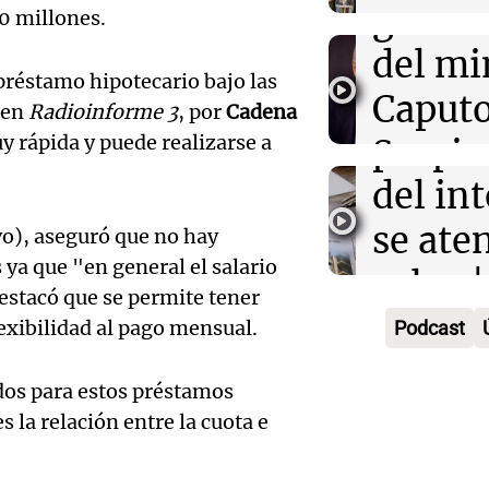
gustos
que se
0 millones.
Audio.
del mi
por lo
préstamo hipotecario bajo las
Desalo
Caputo
Radioinfor
 en
Radioinforme 3
, por
Cadena
Episodios
propie
y rápida y puede realizarse a
Sergio
Audio.
del int
3x1:4
atrinc
Episodios
se aten
vo), aseguró que no hay
la int
 ya que "en general el salario
Audio.
rulos |
interi
destacó que se permite tener
justici
Adrián
lexibilidad al pago mensual.
Podcast
Villa 
invest
Política es
Cruz d
Episodios
ados para estos préstamos
Audio.
estafa
 es la relación entre la cuota e
aceptó
serán 
millon
cargo