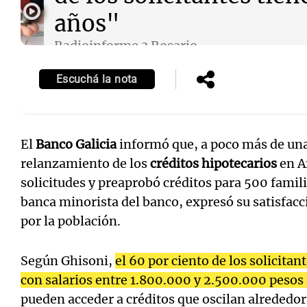
años"
Radioinforme 3 Rosario
Episodios
Escuchá la nota
El
Banco Galicia
informó que, a poco más de un
relanzamiento de los
créditos hipotecarios
en A
solicitudes y preaprobó créditos para 500 famil
banca minorista del banco, expresó su satisfacc
por la población.
Según Ghisoni,
el 60 por ciento de los solicita
con salarios entre 1.800.000 y 2.500.000 pesos
pueden acceder a créditos que oscilan alrededor