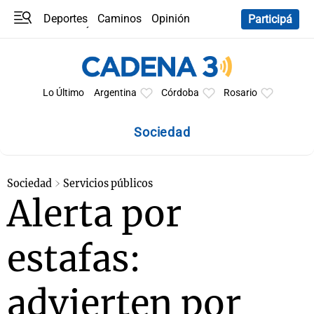
Deportes
Caminos
Opinión
Participá
Programas
Últimas coberturas
Últimas 24 h
En YouTube
Clima
Horóscopo
Lo Último
Argentina
Córdoba
Rosario
Sociedad
Sociedad
Servicios públicos
Alerta por
estafas:
advierten por