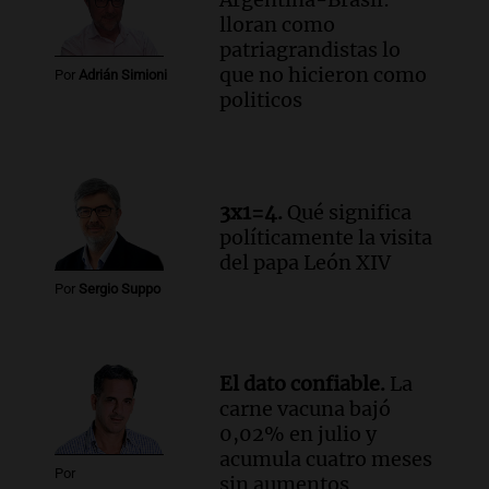
fundamental"
lloran como
Noticias Rosario
patriagrandistas lo
Episodios
que no hicieron como
Por
Adrián Simioni
Audio.
Juicio a Óscar González: testigos
politicos
clave declararán sobre velocidad en las
altas cumbres
Panorama Federal
Episodios
Audio.
Embajada china en Argentina
3x1=4.
Qué significa
critica a EE.UU. por amenazas a
políticamente la visita
ejecutivos por trato con telefónica
del papa León XIV
Panorama Federal
Por
Sergio Suppo
Episodios
Audio.
La Expo Regional del Sur se
prepara con novedades para disfrutar en
El dato confiable.
La
La Baulal este fin de semana
carne vacuna bajó
Panorama Federal
0,02% en julio y
Episodios
acumula cuatro meses
Por
sin aumentos