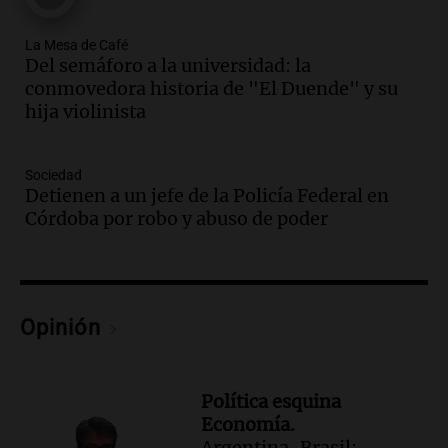
Episodios
Audio.
Charla gratuita sobre prevención
La Mesa de Café
de fenómenos del superniño en el SEOM
Del semáforo a la universidad: la
el 7 de agosto
conmovedora historia de "El Duende" y su
hija violinista
Panorama Federal
Episodios
Audio.
Del semáforo a la universidad: la
Sociedad
conmovedora historia de "El Duende" y
Detienen a un jefe de la Policía Federal en
su hija violinista
Córdoba por robo y abuso de poder
La Mesa de Café
Episodios
Audio.
Avanza la investigación por
intento de asalto a la vivienda del
Opinión
empresario Roberto Zagra en Tucumán
Panorama Federal
Episodios
Política esquina
Audio.
Schmuck sobre la recuperación
Economía.
del centro rosarino: "La gastronomía es
Argentina-Brasil: