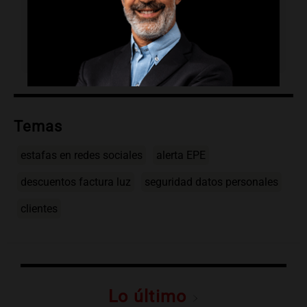
desconocidos, no compartir información
personal y utilizar solo canales oficiales
para verificar comunicaciones.
Temas
estafas en redes sociales
alerta EPE
descuentos factura luz
seguridad datos personales
clientes
Lo último