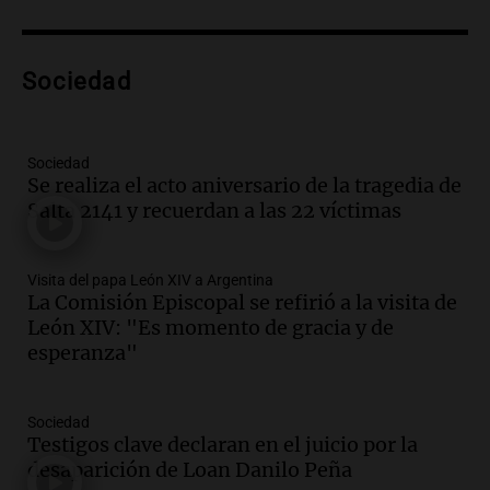
Audio.
Rafaela propone aumento del
40% en la Unidad de Cuenta Municipal
para afrontar costos
Sociedad
Panorama Federal
Episodios
Audio.
Asamblea abierta en Rafaela
Sociedad
contra proyecto de inviolabilidad de la
Se realiza el acto aniversario de la tragedia de
propiedad privada
Salta 2141 y recuerdan a las 22 víctimas
Panorama Federal
Episodios
Audio.
Ataque a balazos en Rafaela:
Visita del papa León XIV a Argentina
disparos contra una vivienda y vehículos
La Comisión Episcopal se refirió a la visita de
en los barrios Nogales
León XIV: "Es momento de gracia y de
Panorama Federal
esperanza"
Episodios
Audio.
Anticipan tormentas fuertes y
Sociedad
descenso de temperatura en Rafaela
Testigos clave declaran en el juicio por la
para este jueves
desaparición de Loan Danilo Peña
Panorama Federal