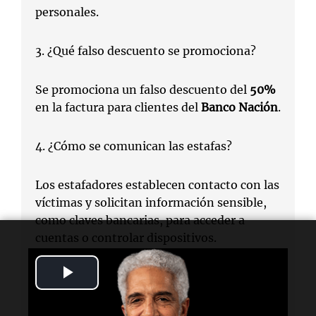
personales.
3. ¿Qué falso descuento se promociona?
Se promociona un falso descuento del
50%
en la factura para clientes del
Banco Nación
.
4. ¿Cómo se comunican las estafas?
Los estafadores establecen contacto con las
víctimas y solicitan información sensible,
como claves bancarias, para acceder a
cuentas o controlar dispositivos.
Play
5. ¿Qué recomendaciones dio la
EPE
?
Video
La
EPE
recomendó desconfiar de mensajes