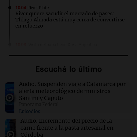
10:04
River Plate
River quiere sacudir el mercado de pases:
Thiago Almada está muy cerca de convertirse
en refuerzo
10:03
Visita del papa León XIV a Argentina
La Comisión Episcopal se refirió a la visita de
León XIV: "Es momento de gracia y de
esperanza"
Escuchá lo último
10:03
Tecnología
Audio.
Suspenden viaje a Catamarca por
Google Maps se transforma: ahora permite
alerta meteorológico de ministros
pedir comida y reservar hoteles
Santini y Caputo
Panorama Federal
Episodios
09:54
Fútbol
Inoxidable: Messi marcó un doblete con Inter
Audio.
Incremento del precio de la
Miami y sumó un nuevo récord después del
carne frente a la pasta artesanal en
Mundial
Córdoba