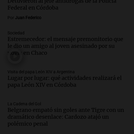
en el AMBA por intensas lluvias y
Detuvieron al jefe antidrogas de la Policía
ráfagas de viento
Federal en Córdoba
Panorama Federal
Por
Juan Federico
Episodios
Audio.
Jesús María implementa estrictas
Sociedad
sanciones para erradicar escapes libres y
Estremecedor: el mensaje premonitorio que
mejorar la seguridad vial
le dio un amigo al joven asesinado por su
Panorama Federal
novia en Chaco
Episodios
Audio.
Raúl Bondartusen destaca la
urgencia de resolver la crisis educativa
Visita del papa León XIV a Argentina
Lugar por lugar: qué actividades realizará el
en Tierra del Fuego
papa León XIV en Córdoba
Panorama Federal
Episodios
Audio.
Policía de Bariloche condenada a
La Cadena del Gol
seis meses de prisión por presentar
Belgrano empató sin goles ante Tigre con un
certificados médicos falsos
dramático desenlace: Cardozo atajó un
Panorama Federal
polémico penal
Episodios