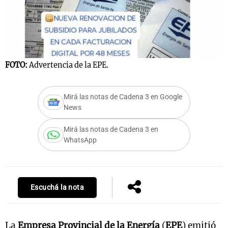
Notas
s
Notas
FOTO:
Advertencia de la EPE.
La Sole en
ial
Mundial 2026
Cadena 3
Mirá las notas de Cadena 3 en Google
News
Mirá las notas de Cadena 3 en
WhatsApp
Escuchá la nota
La
Empresa Provincial de la Energía
(
EPE
) emitió