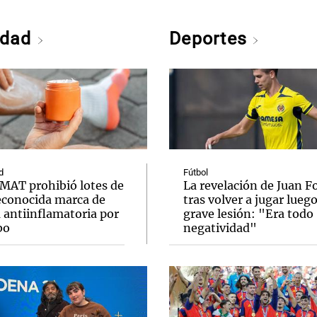
edad
Deportes
d
Fútbol
MAT prohibió lotes de
La revelación de Juan F
econocida marca de
tras volver a jugar lueg
 antiinflamatoria por
grave lesión: "Era todo
bo
negatividad"