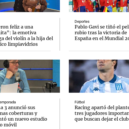
Deportes
ron feliz a una
Pablo Gavi se tiñó el pe
ita": la emotiva
rubio tras la victoria de
a del violín a la hija del
España en el Mundial 
Notas
Notas
No
ico limpiavidrios
e en Cadena 3
El huracán de Arequito
Cadena 3 en
emporada
Fútbol
a 3 anunció sus
Racing apartó del plante
mas coberturas y
tres jugadores importa
ntó un nuevo estudio
que buscan dejar el club
o móvil