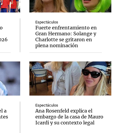
Espectáculos
lo
Fuerte enfrentamiento en
Gran Hermano: Solange y
Notas
2026
Charlotte se gritaron en
tas
Notas
plena nominación
Venezuela de
 Groenlandia
Comprometidos
Madur
Espectáculos
l a
Ana Rosenfeld explica el
ntes
embargo de la casa de Mauro
Icardi y su contexto legal