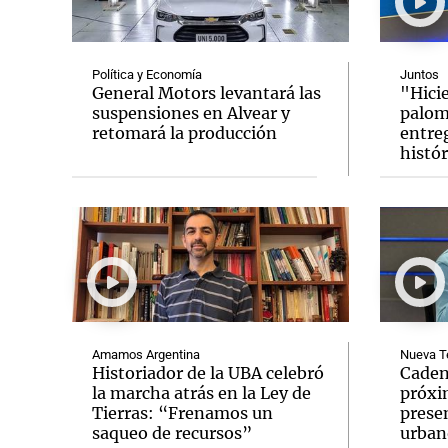
Política y Economía
Juntos
General Motors levantará las
"Hicie
suspensiones en Alvear y
palom
retomará la producción
entreg
Notas
Notas
histór
Editorial
Mundial 2026
La Sol
Amamos Argentina
Nueva T
Historiador de la UBA celebró
Caden
la marcha atrás en la Ley de
próxi
Tierras: “Frenamos un
prese
saqueo de recursos”
urban