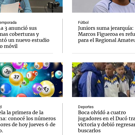
emporada
Fútbol
a 3 anunció sus
Juniors suma jerarquía:
mas coberturas y
Marcos Figueroa es ref
ntó un nuevo estudio
para el Regional Amate
Notas
Notas
No
o móvil
e en Cadena 3
El huracán de Arequito
Cadena 3 en
d
Deportes
la la primera de la
Boca olvidó a cuatro
a: conocé los números
jugadores en el Ducó tr
ores de hoy jueves 6 de
victoria y debió regresar
o.
buscarlos