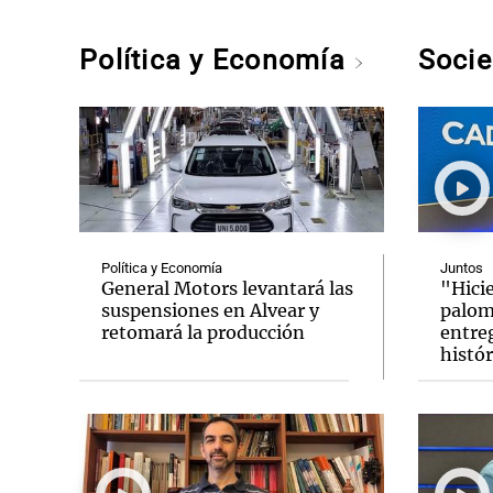
Política y Economía
Soci
Política y Economía
Juntos
General Motors levantará las
"Hicie
suspensiones en Alvear y
palom
retomará la producción
entreg
histór