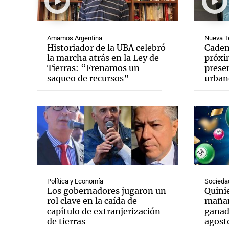
Amamos Argentina
Nueva T
Historiador de la UBA celebró
Caden
la marcha atrás en la Ley de
próxi
Tierras: “Frenamos un
prese
Notas
Notas
saqueo de recursos”
urban
Editorial
Mundial 2026
La Sol
Política y Economía
Socieda
Los gobernadores jugaron un
Quinie
rol clave en la caída de
mañan
capítulo de extranjerización
ganad
de tierras
agost