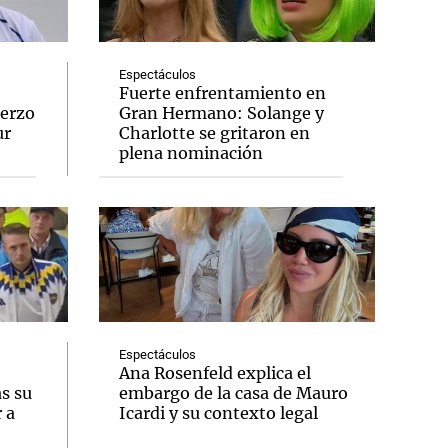
Espectáculos
Fuerte enfrentamiento en
uerzo
Gran Hermano: Solange y
Notas
ur
Charlotte se gritaron en
tas
Notas
plena nominación
Venezuela de
 Groenlandia
Comprometidos
Madur
Espectáculos
Ana Rosenfeld explica el
as su
embargo de la casa de Mauro
 a
Icardi y su contexto legal