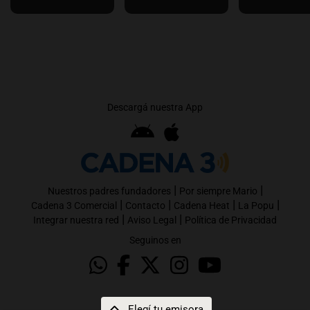
Descargá nuestra App
|
|
Nuestros padres fundadores
Por siempre Mario
|
|
|
|
Cadena 3 Comercial
Contacto
Cadena Heat
La Popu
|
|
Integrar nuestra red
Aviso Legal
Política de Privacidad
Seguinos en
Elegí tu emisora