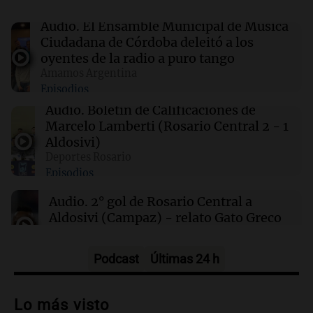
sábado 8 de agosto
Audio.
El Ensamble Municipal de Música
Ciudadana de Córdoba deleitó a los
00:11
Clima
oyentes de la radio a puro tango
Clima en Rosario: cómo estará el tiempo este
Amamos Argentina
sábado 8 de agosto
Episodios
Audio.
Boletín de Calificaciones de
00:08
La Cadena del Gol
Marcelo Lamberti (Rosario Central 2 - 1
Independiente Rivadavia venció de local a
Aldosivi)
Estudiantes de Río Cuarto y escala posiciones
Deportes Rosario
en su zona
Episodios
Audio.
2° gol de Rosario Central a
Aldosivi (Campaz) - relato Gato Greco
Deportes Rosario
Episodios
Podcast
Últimas 24 h
Audio.
Nuevo desarrollo urbano y casa
del estudiante impulsan el crecimiento
Lo más visto
en Villa María