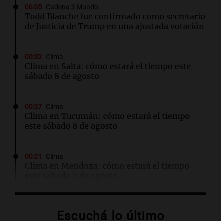
06:05
Cadena 3 Mundo
Todd Blanche fue confirmado como secretario
de Justicia de Trump en una ajustada votación
00:32
Clima
Clima en Salta: cómo estará el tiempo este
sábado 8 de agosto
00:27
Clima
Clima en Tucumán: cómo estará el tiempo
este sábado 8 de agosto
00:21
Clima
Clima en Mendoza: cómo estará el tiempo
este sábado 8 de agosto
00:16
Clima
Escuchá lo último
Clima en Santa Fe: cómo estará el tiempo este