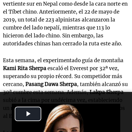
vertiente sur en Nepal como desde la cara norte en
el Tíbet chino. Anteriormente, el 22 de mayo de
2019, un total de 223 alpinistas alcanzaron la
cumbre del lado nepalí, mientras que 113 lo
hicieron del lado chino. Sin embargo, las
autoridades chinas han cerrado la ruta este año.
Esta semana, el experimentado guía de montaña
Kami Rita Sherpa
escaló el Everest por 32ª vez,
superando su propio récord. Su competidor más
cercano,
Pasang Dawa Sherpa
, también alcanzó su
30ª cumbre esta semana. Además,
Lakpa Sherpa
subió a la cima por undécima vez, estableciendo
un nuevo récord como la mujer con más ascensos
Play
al Everest.
Video