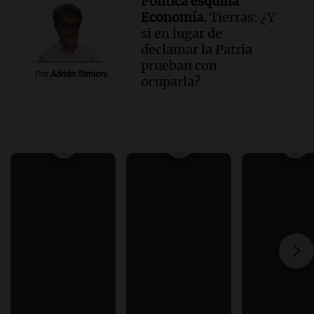
Política esquina
Economía.
Tierras: ¿Y
si en lugar de
declamar la Patria
prueban con
Por
Adrián Simioni
ocuparla?