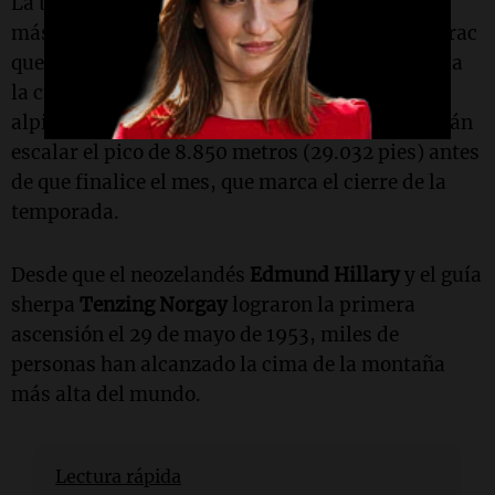
La temporada de escalada de este año comenzó
más tarde de lo habitual debido a un enorme serac
que representaba un riesgo en la ruta clave hacia
la cumbre. Se estima que alrededor de 494
alpinistas, junto con sus guías sherpa, intentarán
escalar el pico de 8.850 metros (29.032 pies) antes
de que finalice el mes, que marca el cierre de la
temporada.
Desde que el neozelandés
Edmund Hillary
y el guía
sherpa
Tenzing Norgay
lograron la primera
ascensión el 29 de mayo de 1953, miles de
personas han alcanzado la cima de la montaña
más alta del mundo.
Lectura rápida