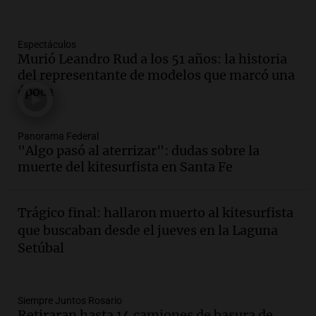
Panorama Federal
Episodios
Espectáculos
Audio.
La gran exposición de la rural de
Murió Leandro Rud a los 51 años: la historia
la Bulaya abrirá sus puertas mañana con
del representante de modelos que marcó una
diversas actividades y sorpresas
época
Panorama Federal
Episodios
Audio.
Villa María presenta nuevos
Panorama Federal
edificios y proyecta una casa del
"Algo pasó al aterrizar": dudas sobre la
estudiante con 48 municipios
muerte del kitesurfista en Santa Fe
involucrados
Panorama Federal
Episodios
Trágico final: hallaron muerto al kitesurfista
Audio.
1° gol de Rosario Central a
que buscaban desde el jueves en la Laguna
Aldosivi (Zalazar en contra) - relato
Setúbal
Gato Greco
Deportes Rosario
Episodios
Audio.
Recomendaciones de vino
Siempre Juntos Rosario
Retiraran hasta 14 camiones de basura de