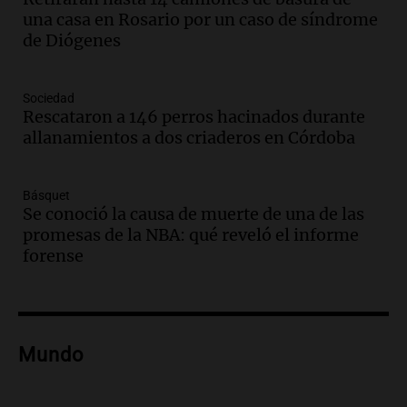
bonarda para disfrutar el fin de semana
una casa en Rosario por un caso de síndrome
en Mendoza
de Diógenes
Panorama Federal
Episodios
Audio.
Mañana inicia la gran exposición
Sociedad
en la Sociedad Rural de Bulaya con
Rescataron a 146 perros hacinados durante
actividades para toda la familia
allanamientos a dos criaderos en Córdoba
Panorama Federal
Episodios
Básquet
Audio.
Villa María presenta nuevos
Se conoció la causa de muerte de una de las
edificios y una casa del estudiante para
promesas de la NBA: qué reveló el informe
jóvenes de la región
forense
Panorama Federal
Episodios
Audio.
Preparativos finales para la gran
exposición en la sociedad rural de
Bulaya este sábado
Mundo
Panorama Federal
Episodios