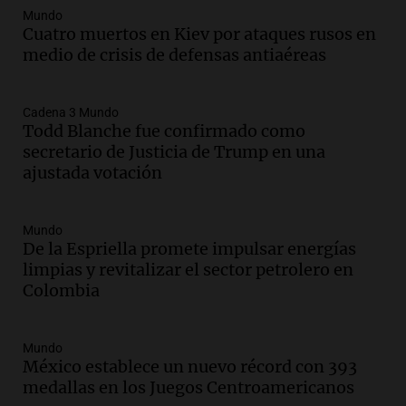
Audio.
Denuncias por represión en el
Mundo
Congreso y evacuación por derrame de
Cuatro muertos en Kiev por ataques rusos en
oxígeno en Montecastro
medio de crisis de defensas antiaéreas
Panorama Federal
Episodios
Cadena 3 Mundo
Audio.
Río Gallegos reporta frío extremo
Todd Blanche fue confirmado como
y llega avión para escuelas de la décima
secretario de Justicia de Trump en una
brigada aérea
ajustada votación
Panorama Federal
Episodios
Audio.
La justicia reconoce al COVID
Mundo
De la Espriella promete impulsar energías
como enfermedad laboral tras la muerte
limpias y revitalizar el sector petrolero en
de un docente
Colombia
Panorama Federal
Episodios
Audio.
Aumento de tarifas de luz en San
Mundo
Luis a partir de agosto por nueva
México establece un nuevo récord con 393
regulación de la energía
medallas en los Juegos Centroamericanos
Panorama Federal