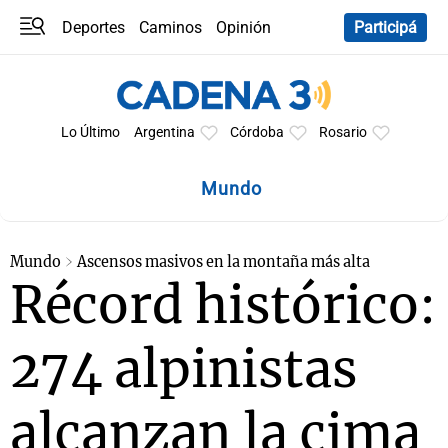
Deportes
Caminos
Opinión
Participá
Programas
Últimas coberturas
Últimas 24 h
En YouTube
Clima
Horóscopo
Lo Último
Argentina
Córdoba
Rosario
Mundo
Mundo
Ascensos masivos en la montaña más alta
Récord histórico:
274 alpinistas
alcanzan la cima