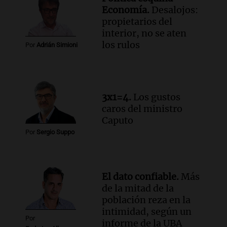
Rosario.
Economía.
Desalojos:
Viva la Radio Rosario
propietarios del
Episodios
interior, no se aten
Audio.
Luciano Cáceres llega a Córdoba a
los rulos
Por
Adrián Simioni
presentar “Paraíso”, una obra que
cuestiona certezas masculinas
Amamos Argentina
Episodios
3x1=4.
Los gustos
caros del ministro
Caputo
Por
Sergio Suppo
El dato confiable.
Más
de la mitad de la
población reza en la
intimidad, según un
Por
informe de la UBA