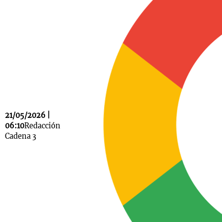
Notas
s
Notas
La Sole en
ial
Mundial 2026
Cadena 3
21/05/2026 |
06:10
Redacción
Cadena 3