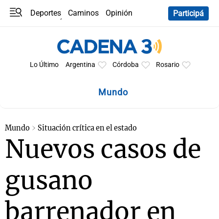
Deportes
Caminos
Opinión
Participá
Programas
Últimas coberturas
Últimas 24 h
En YouTube
Clima
Horóscopo
Lo Último
Argentina
Córdoba
Rosario
Mundo
Mundo
Situación crítica en el estado
Nuevos casos de
gusano
barrenador en