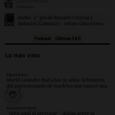
Deportes Rosario
00:21
Clima
Episodios
Clima en Mendoza: cómo estará el tiempo
este sábado 8 de agosto
Audio.
2° gol de Rosario Central a
Aldosivi (Campaz) - relato Gato Greco
Deportes Rosario
Episodios
Podcast
Últimas 24 h
Audio.
Nuevo desarrollo urbano y casa
del estudiante impulsan el crecimiento
Lo más visto
en Villa María
Panorama Federal
Episodios
Espectáculos
Audio.
La gran exposición de la rural de
Murió Leandro Rud a los 51 años: la historia
la Bulaya abrirá sus puertas mañana con
del representante de modelos que marcó una
diversas actividades y sorpresas
época
Panorama Federal
Episodios
Audio.
Villa María presenta nuevos
Panorama Federal
edificios y proyecta una casa del
"Algo pasó al aterrizar": dudas sobre la