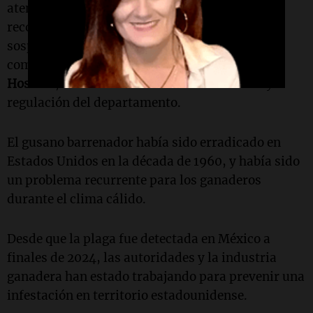
atención inmediata y, al mismo tiempo,
recolectando muestras de otros casos
sospechosos. Nuestro objetivo es erradicar
completamente esta plaga", declaró
Dudley
Hoskins
, subsecretario de comercialización y
regulación del departamento.
El gusano barrenador había sido erradicado en
Estados Unidos en la década de 1960, y había sido
un problema recurrente para los ganaderos
durante el clima cálido.
Desde que la plaga fue detectada en México a
finales de 2024, las autoridades y la industria
ganadera han estado trabajando para prevenir una
infestación en territorio estadounidense.