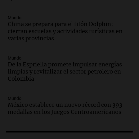
Episodios
Audio.
La justicia reconoce al COVID
como enfermedad laboral tras la muerte
Mundo
China se prepara para el tifón Dolphin;
de un docente
cierran escuelas y actividades turísticas en
Panorama Federal
varias provincias
Episodios
Audio.
Aumento de tarifas de luz en San
Luis a partir de agosto por nueva
Mundo
regulación de la energía
De la Espriella promete impulsar energías
Panorama Federal
limpias y revitalizar el sector petrolero en
Episodios
Colombia
Audio.
Gabriela Irrazábal: “Un 35,5% de
la población del país fue a templos a
buscar ayuda el último año”
Mundo
México establece un nuevo récord con 393
La Argentina, hoy
medallas en los Juegos Centroamericanos
Episodios
Audio.
"Algo pasó al aterrizar": dudas
sobre la muerte del kitesurfista en
Santa Fe.