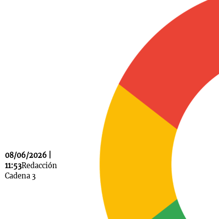
Notas
s
Notas
La Sole en
ial
Mundial 2026
Cadena 3
08/06/2026 |
11:53
Redacción
Cadena 3