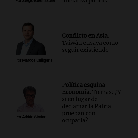
iniciativa política
Por
Sergio Berensztein
Conflicto en Asia.
Taiwán ensaya cómo
seguir existiendo
Por
Marcos Calligaris
Política esquina
Economía.
Tierras: ¿Y
si en lugar de
declamar la Patria
prueban con
Por
Adrián Simioni
ocuparla?