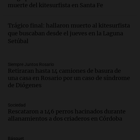
estudiante con 48 municipios
muerte del kitesurfista en Santa Fe
involucrados
Panorama Federal
Episodios
Trágico final: hallaron muerto al kitesurfista
Audio.
1° gol de Rosario Central a
que buscaban desde el jueves en la Laguna
Aldosivi (Zalazar en contra) - relato
Setúbal
Gato Greco
Deportes Rosario
Episodios
Audio.
Recomendaciones de vino
Siempre Juntos Rosario
Retiraran hasta 14 camiones de basura de
bonarda para disfrutar el fin de semana
una casa en Rosario por un caso de síndrome
en Mendoza
de Diógenes
Panorama Federal
Episodios
Audio.
Mañana inicia la gran exposición
Sociedad
en la Sociedad Rural de Bulaya con
Rescataron a 146 perros hacinados durante
actividades para toda la familia
allanamientos a dos criaderos en Córdoba
Panorama Federal
Episodios
Básquet