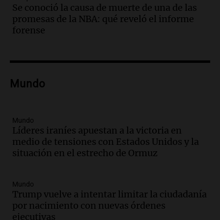
Audio.
Villa María presenta nuevos
Se conoció la causa de muerte de una de las
edificios y una casa del estudiante para
promesas de la NBA: qué reveló el informe
jóvenes de la región
forense
Panorama Federal
Episodios
Audio.
Preparativos finales para la gran
exposición en la sociedad rural de
Bulaya este sábado
Mundo
Panorama Federal
Episodios
Audio.
Denuncias por represión en el
Mundo
Congreso y evacuación por derrame de
Líderes iraníes apuestan a la victoria en
oxígeno en Montecastro
medio de tensiones con Estados Unidos y la
Panorama Federal
situación en el estrecho de Ormuz
Episodios
Audio.
Río Gallegos reporta frío extremo
Mundo
y llega avión para escuelas de la décima
Trump vuelve a intentar limitar la ciudadanía
brigada aérea
por nacimiento con nuevas órdenes
Panorama Federal
ejecutivas