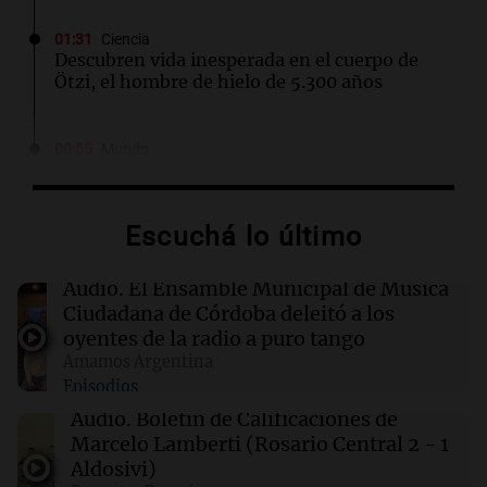
01:31
Ciencia
Descubren vida inesperada en el cuerpo de
Ötzi, el hombre de hielo de 5.300 años
00:55
Mundo
China se prepara para el tifón Dolphin; cierran
escuelas y actividades turísticas en varias
provincias
Escuchá lo último
00:32
Clima
Audio.
El Ensamble Municipal de Música
Clima en Salta: cómo estará el tiempo este
Ciudadana de Córdoba deleitó a los
sábado 8 de agosto
oyentes de la radio a puro tango
Amamos Argentina
Episodios
00:27
Clima
Clima en Tucumán: cómo estará el tiempo
Audio.
Boletín de Calificaciones de
este sábado 8 de agosto
Marcelo Lamberti (Rosario Central 2 - 1
Aldosivi)