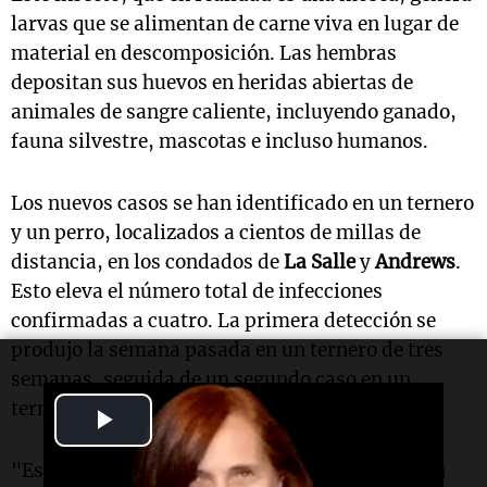
larvas que se alimentan de carne viva en lugar de
material en descomposición. Las hembras
depositan sus huevos en heridas abiertas de
animales de sangre caliente, incluyendo ganado,
fauna silvestre, mascotas e incluso humanos.
Los nuevos casos se han identificado en un ternero
y un perro, localizados a cientos de millas de
distancia, en los condados de
La Salle
y
Andrews
.
Esto eleva el número total de infecciones
confirmadas a cuatro. La primera detección se
produjo la semana pasada en un ternero de tres
semanas, seguida de un segundo caso en un
ternero joven a pocos kilómetros de distancia.
Play
Video
"Estamos atendiendo estos casos que requieren