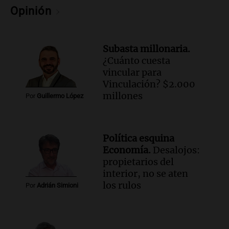
Noticias Rosario
Opinión
Episodios
Audio.
José Roccuzzo, cortes de carne y
compras de Antonella: bromas en
Subasta millonaria.
Rosario.
¿Cuánto cuesta
Ahora país
vincular para
Episodios
Vinculación? $2.000
Audio.
José Roccuzzo, cortes de carne y
millones
Por
Guillermo López
compras de Antonella: bromas en
Rosario.
Viva la Radio Rosario
Política esquina
Episodios
Economía.
Desalojos:
Audio.
Luciano Cáceres llega a Córdoba a
propietarios del
presentar “Paraíso”, una obra que
interior, no se aten
cuestiona certezas masculinas
los rulos
Por
Adrián Simioni
Amamos Argentina
Episodios