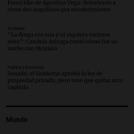
Femicidio de Agostina Vega: detuvieron a
Episodios
otros dos inquilinos por encubrimiento
Audio.
La justicia reconoce el COVID
como enfermedad laboral tras caso de
docente fallecido en 2021
Sociedad
Panorama Federal
"La droga era mía y ni siquiera tuvimos
Episodios
sexo": Candela Arizaga contó cómo fue su
Audio.
Trágico siniestro vial en Salta:
noche con Moyano
mujer pierde la vida en accidente en
circunvalación Oeste
Política y Economía
Panorama Federal
Senado: el Gobierno aprobó la ley de
Episodios
propiedad privada, pero tuvo que quitar otro
Audio.
La justicia reconoce el COVID
capítulo
como enfermedad laboral tras el
fallecimiento de un docente
Panorama Federal
Episodios
Audio.
Encuentran cuerpo en el Riacho
Mundo
Santa Fe: se trataría de un hombre
desaparecido mientras practicaba