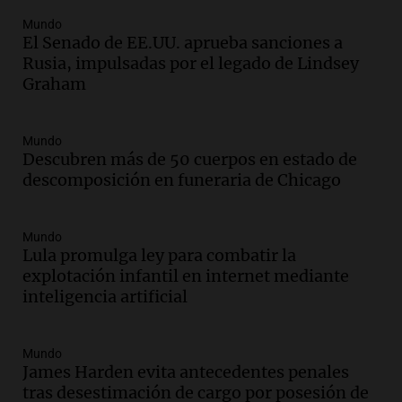
kitesurf
Mundo
Panorama Federal
El Senado de EE.UU. aprueba sanciones a
Episodios
Rusia, impulsadas por el legado de Lindsey
Audio.
Solans Hoteles es patrocinante
Graham
porque el concurso “abre un espacio a la
creatividad”
Edición 2026
Mundo
Episodios
Descubren más de 50 cuerpos en estado de
descomposición en funeraria de Chicago
Audio.
Femicidio por fuego en el auto:
qué dijo la defensa del esposo acusado
Radioinforme 3
Mundo
Episodios
Lula promulga ley para combatir la
explotación infantil en internet mediante
Audio.
Exconvicto con doble empleo
inteligencia artificial
estatal: la SENAF asegura que se enteró
por los medios
Radioinforme 3
Mundo
Episodios
James Harden evita antecedentes penales
tras desestimación de cargo por posesión de
Audio.
Los gustos caros del ministro