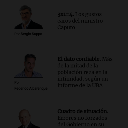
Audio.
Cómo serán los desalojos exprés
y contratos de alquiler si se aprueba la
3x1=4.
Los gustos
ley de propiedad privada
caros del ministro
Ahora país
Caputo
Episodios
Por
Sergio Suppo
Audio.
Se inaugura la décimo primera
exposición agrícola en Bulaya con
diversas atracciones para todos
Panorama Federal
El dato confiable.
Más
Episodios
de la mitad de la
población reza en la
intimidad, según un
Por
informe de la UBA
Federico Albarenque
Cuadro de situación.
Errores no forzados
del Gobierno en su