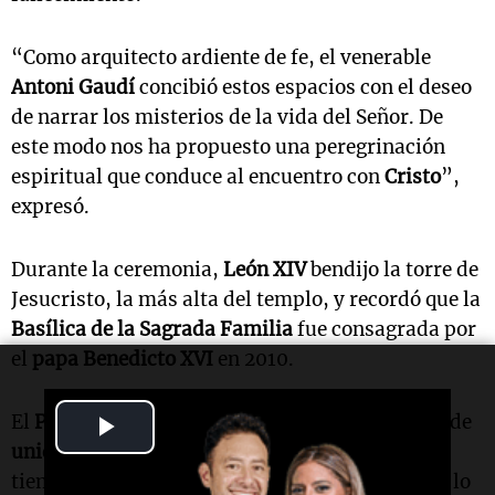
“Como arquitecto ardiente de fe, el venerable
Antoni Gaudí
concibió estos espacios con el deseo
de narrar los misterios de la vida del Señor. De
este modo nos ha propuesto una peregrinación
espiritual que conduce al encuentro con
Cristo
”,
expresó.
Durante la ceremonia,
León XIV
bendijo la torre de
Jesucristo, la más alta del templo, y recordó que la
Basílica de la Sagrada Familia
fue consagrada por
el
papa Benedicto XVI
en 2010.
Play
El
Pontífice
definió al templo como un símbolo de
unidad
y
concordia
para
Cataluña
y
España
, al
Video
tiempo que destacó que su grandeza trasciende lo