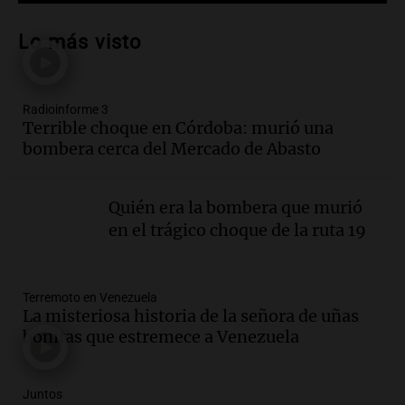
Audio.
Descuentos de hasta 700.000
pesos en salarios docentes en Jujuy
Lo más visto
generan fuertes críticas
Panorama Federal
Episodios
Radioinforme 3
Audio.
Docentes de Jujuy denuncian
Terrible choque en Córdoba: murió una
descuentos de hasta 700.000 pesos en
bombera cerca del Mercado de Abasto
sus salarios y genera alarma
Panorama Federal
Episodios
Quién era la bombera que murió
Audio.
Siniestro vial en Salta: una mujer
en el trágico choque de la ruta 19
fallece tras perder el control de su
vehículo
Panorama Federal
Terremoto en Venezuela
Episodios
La misteriosa historia de la señora de uñas
Audio.
Docentes de Jujuy enfrentan
bonitas que estremece a Venezuela
descuentos de hasta 700.000 pesos en
sus salarios, denuncian desde el
sindicato
Juntos
Panorama Federal