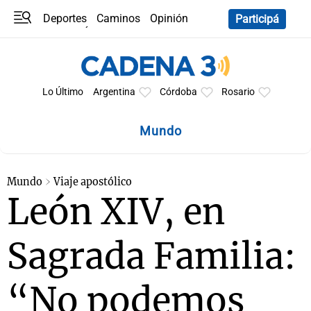
Deportes
Caminos
Opinión
Participá
Programas
Últimas coberturas
Últimas 24 h
En YouTube
Clima
Horóscopo
Lo Último
Argentina
Córdoba
Rosario
Mundo
Mundo
Viaje apostólico
León XIV, en
Sagrada Familia:
“No podemos