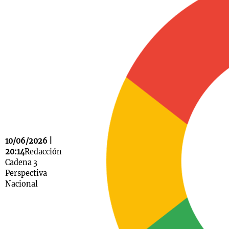
Notas
s
Notas
La Sole en
ial
Mundial 2026
Cadena 3
10/06/2026 |
20:14
Redacción
Cadena 3
Perspectiva
Nacional