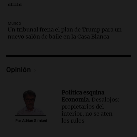
arma
Caputo | Por Sergio Suppo
3x1:4
Episodios
Mundo
Un tribunal frena el plan de Trump para un
Audio.
Desalojos: propietarios del
nuevo salón de baile en la Casa Blanca
interior, no se aten los rulos | Por
Adrián Simioni
Política esquina Economía
Episodios
Audio.
Tras atrincherarse, la intendenta
Opinión
interina de Villa Santa Cruz del Lago
aceptó dejar el cargo
Ahora país
Política esquina
Episodios
Economía.
Desalojos:
Audio.
La justicia investiga una estafa
propietarios del
millonaria a través de una financiera en
interior, no se aten
Mendoza y San Rafael
los rulos
Por
Adrián Simioni
Panorama Federal
Episodios