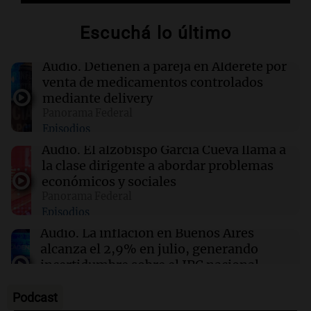
15:07
Deportes
Escuchá lo último
La CAF respalda a Infantino tras el cierre del
proyecto FIFA Forward Enterprise
Audio.
Detienen a pareja en Alderete por
venta de medicamentos controlados
15:02
Espectáculos
mediante delivery
Emily Ceco desmiente romance con Roberto
Panorama Federal
García Moritán: "No hubo primer beso"
Episodios
Audio.
El alzobispo García Cueva llama a
15:00
Sociedad
la clase dirigente a abordar problemas
Quiniela matutina: conocé los números
económicos y sociales
ganadores de hoy viernes 7 de agosto.
Panorama Federal
Episodios
Audio.
La inflación en Buenos Aires
alcanza el 2,9% en julio, generando
incertidumbre sobre el IPC nacional
Panorama Federal
Episodios
Podcast