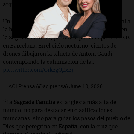
arquitectónico.
Un espectáculo de luz y color puso el broche final a
la histórica bendición de la Torre de Jesucristo en
la Sagrada Familia, presidida por el Papa León XIV
en Barcelona. En el cielo nocturno, cientos de
drones dibujaron la silueta de Antoni Gaudí
contemplando la culminación de la…
pic.twitter.com/GikzgQExEj
— ACI Prensa (@aciprensa)
June 10, 2026
“La
Sagrada Familia
es la iglesia más alta del
mundo, no para destacar en clasificaciones
mundanas, sino para guiar los pasos del pueblo de
Dios que peregrina en
España
, con la cruz que